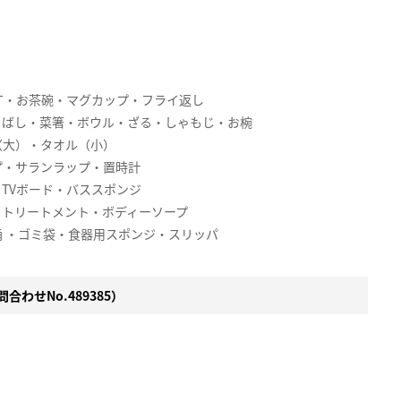
丁・お茶碗・マグカップ・フライ返し
りばし・菜箸・ボウル・ざる・しゃもじ・お椀
（大）・タオル（小）
プ・サランラップ・置時計
TVボード・バススポンジ
・トリートメント・ボディーソープ
 ・ゴミ袋・食器用スポンジ・スリッパ
合わせNo.489385）
。