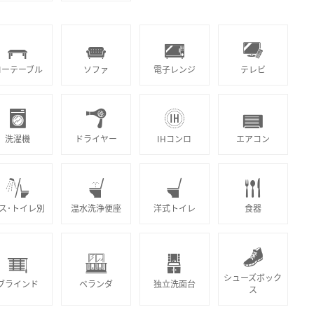
ローテーブル
ソファ
電子レンジ
テレビ
洗濯機
ドライヤー
IHコンロ
エアコン
ス･トイレ別
温水洗浄便座
洋式トイレ
食器
シューズボック
ブラインド
ベランダ
独立洗面台
ス