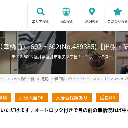
エリア検索
沿線検索
地図検索
こだわり検索
橋前） 602・602(No.489385)【出
〒918-8003 福井県福井市毛矢２丁目１−７ プエンテスール
ーマンション物件一覧
足羽山公園口駅のウィークリー・マンスリーマンション
無料
即日入居OK
入居者保険あり
延長OK
お過ごしいただけます♪オートロック付きで目の前の幸橋渡れ