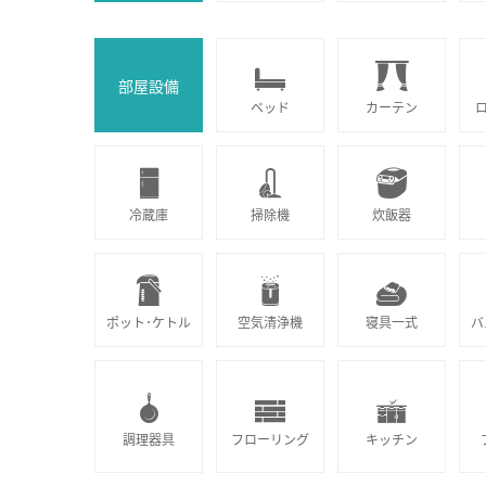
部屋設備
ベッド
カーテン
冷蔵庫
掃除機
炊飯器
ポット･ケトル
空気清浄機
寝具一式
バ
調理器具
フローリング
キッチン