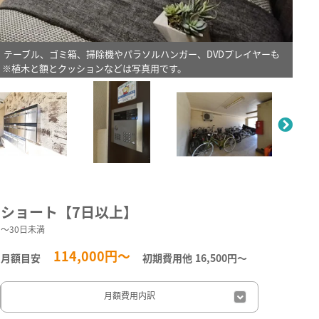
、テーブル、ゴミ箱、掃除機やパラソルハンガー、DVDプレイヤーも
。※植木と額とクッションなどは写真用です。
。
ショート【7日以上】
～30日未満
114,000円～
月額目安
初期費用他
16,500円〜
月額費用
内訳