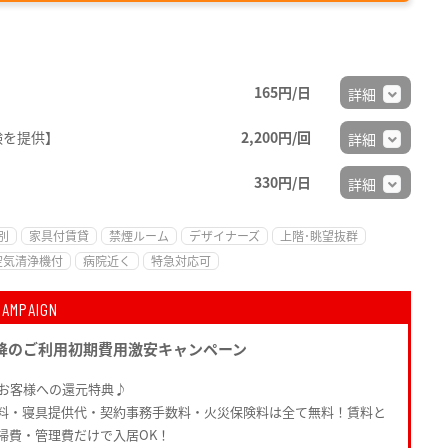
165円/日
詳細
験を提供】
2,200円/回
詳細
330円/日
詳細
別
家具付賃貸
禁煙ルーム
デザイナーズ
上階･眺望抜群
空気清浄機付
病院近く
特急対応可
CAMPAIGN
降のご利用初期費用激安キャンペーン
たお客様への還元特典♪
料・寝具提供代・契約事務手数料・火災保険料は全て無料！賃料と
掃費・管理費だけで入居OK！