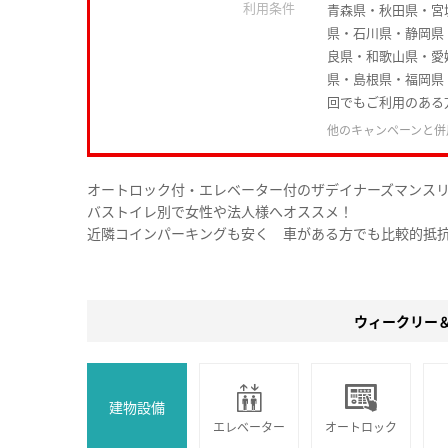
利用条件
青森県・秋田県・宮
県・石川県・静岡県
良県・和歌山県・愛
県・島根県・福岡県
回でもご利用のある
他のキャンペーンと併
オートロック付・エレベーター付のザデイナーズマンス
バストイレ別で女性や法人様へオススメ！
近隣コインパーキングも安く 車がある方でも比較的抵
ウィークリー
建物設備
エレベーター
オートロック