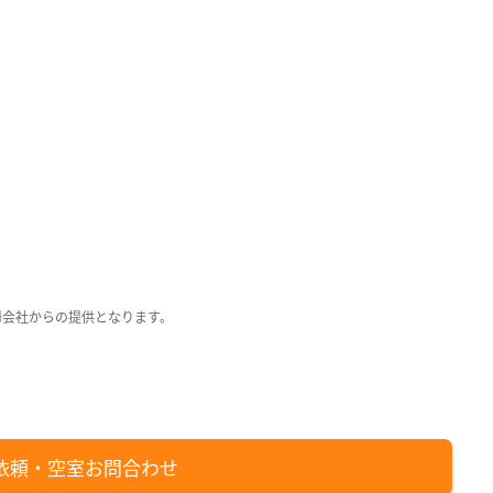
日
回
回
月
日
日
日
掃会社からの提供となります。
依頼・空室お問合わせ