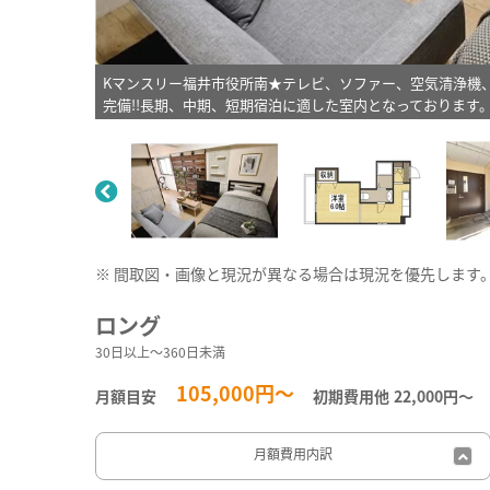
Kマンスリー福井市役所南★テレビ、ソファー、空気清浄機
完備!!長期、中期、短期宿泊に適した室内となっております
※ 間取図・画像と現況が異なる場合は現況を優先します
ロング
30日以上～360日未満
105,000円～
月額目安
初期費用他
22,000円〜
月額費用
内訳