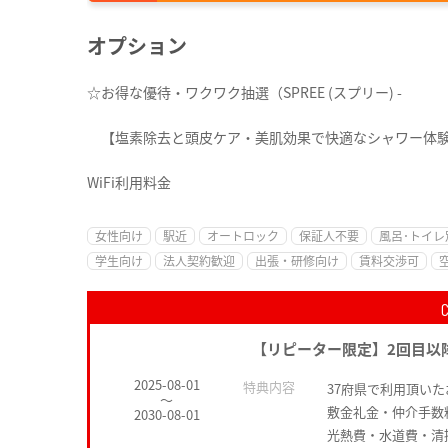
オプション
☆お得な優待・ワクワク抽選（SPREE (スプリー) -
【塩素除去と頭皮ケア・美肌効果で快適なシャワー体
WiFi利用料金
女性向け
駅近
オートロック
保証人不要
風呂･トイレ
学生向け
法人契約歓迎
出張・研修向け
賃料交渉可
【リピーター限定】2回目以
2025-08-01
特典内容
37府県で利用頂い
～
敷金礼金・仲介手数
2030-08-01
光熱費・水道費・清