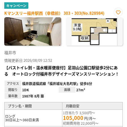
キャンペーン
Kマンスリー福井駅西（幸橋前） 303・303(No.828984)
お気
に入
り登
録
福井市
情報更新日 2026/08/09 12:52
【バストイレ別・温水暖房便座付】足羽山公園口駅徒歩2分にあ
る オートロック付福井市デザイナーズマンスリーマンション！
アクセス
福井鉄道福武線「福井城址大名町駅」徒歩8分
間取り
1DK
面積
27m²
築年数
1987年 8月 築
プラン名・期間
月額目安
1日当たり 3,500円～
ロング
105,000
円/月～
30日以上～360日未満
初期費用他 22,000円～