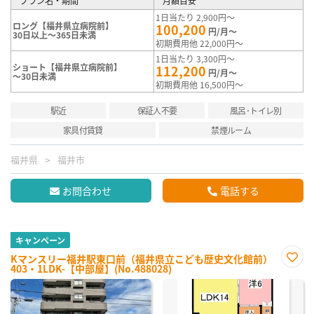
プラン名・期間
月額目安
1日当たり 2,900円～
ロング【福井県立病院前】
100,200
円/月～
30日以上～365日未満
初期費用他 22,000円～
1日当たり 3,300円～
ショート【福井県立病院前】
112,200
円/月～
～30日未満
初期費用他 16,500円～
駅近
保証人不要
風呂･トイレ別
家具付賃貸
禁煙ルーム
福井県
福井市
お問合わせ
電話する
キャンペーン
Kマンスリー福井駅東口前（福井県立こども歴史文化館前）
403・1LDK-【中部屋】(No.488028)
お気
に入
り登
録