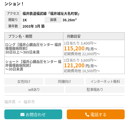
ンション！
アクセス
福井鉄道福武線「福井城址大名町駅」
間取り
1K
面積
36.26m²
築年数
2003年 3月 築
プラン名・期間
月額目安
1日当たり 3,400円～
ロング【福井心臓血圧センター 福井
115,200
循環器病院前】
円/月～
30日以上～365日未満
初期費用他 22,000円～
1日当たり 3,600円～
ショート【福井心臓血圧センター 福
121,200
井循環器病院前】
円/月～
～30日未満
初期費用他 16,500円～
女性向け
同棲向け
インターネット無料
wifiあり
駐車場あり
福井県
福井市
お問合わせ
電話する