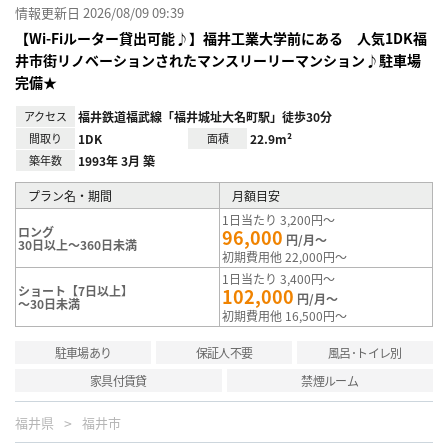
情報更新日 2026/08/09 09:39
【Wi-Fiルーター貸出可能♪】福井工業大学前にある 人気1DK福
井市街リノベーションされたマンスリーリーマンション♪駐車場
完備★
アクセス
福井鉄道福武線「福井城址大名町駅」徒歩30分
間取り
1DK
面積
22.9m²
築年数
1993年 3月 築
プラン名・期間
月額目安
1日当たり 3,200円～
ロング
96,000
円/月～
30日以上～360日未満
初期費用他 22,000円～
1日当たり 3,400円～
ショート【7日以上】
102,000
円/月～
～30日未満
初期費用他 16,500円～
駐車場あり
保証人不要
風呂･トイレ別
家具付賃貸
禁煙ルーム
福井県
福井市