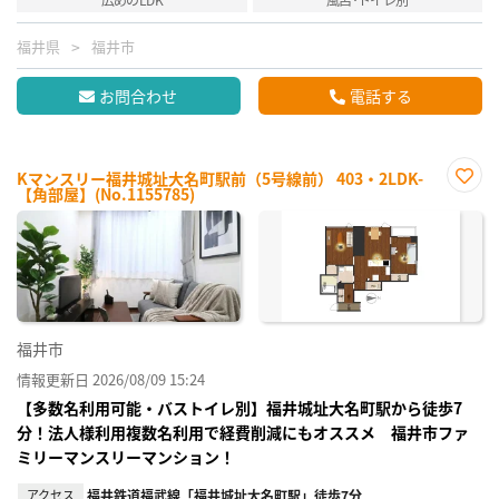
福井県
福井市
お問合わせ
電話する
Kマンスリー福井城址大名町駅前（5号線前） 403・2LDK-
【角部屋】(No.1155785)
お気
に入
り登
録
福井市
情報更新日 2026/08/09 15:24
【多数名利用可能・バストイレ別】福井城址大名町駅から徒歩7
分！法人様利用複数名利用で経費削減にもオススメ 福井市ファ
ミリーマンスリーマンション！
アクセス
福井鉄道福武線「福井城址大名町駅」徒歩7分