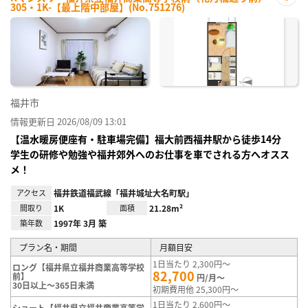
305・1K-【最上階中部屋】(No.751276)
お気
に入
り登
録
福井市
情報更新日 2026/08/09 13:01
【温水暖房便座有・駐車場完備】福大前西福井駅から徒歩14分
学生の研修や勉強や福井郊外へのお仕事を車でされる方へオスス
メ！
アクセス
福井鉄道福武線「福井城址大名町駅」
間取り
1K
面積
21.28m²
築年数
1997年 3月 築
プラン名・期間
月額目安
1日当たり 2,300円～
ロング【福井県立福井商業高等学校
82,700
前】
円/月～
30日以上～365日未満
初期費用他 25,300円～
1日当たり 2,600円～
ショート【福井県立福井商業高等学