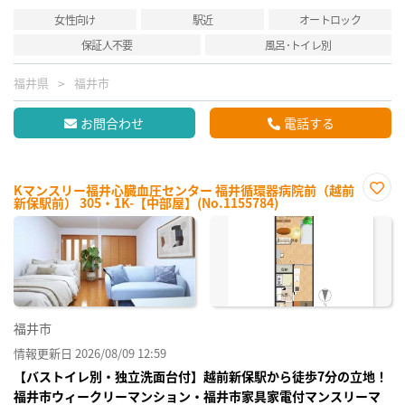
女性向け
駅近
オートロック
保証人不要
風呂･トイレ別
福井県
福井市
お問合わせ
電話する
Kマンスリー福井心臓血圧センター 福井循環器病院前（越前
新保駅前） 305・1K-【中部屋】(No.1155784)
お気
に入
り登
録
福井市
情報更新日 2026/08/09 12:59
【バストイレ別・独立洗面台付】越前新保駅から徒歩7分の立地！
福井市ウィークリーマンション・福井市家具家電付マンスリーマ