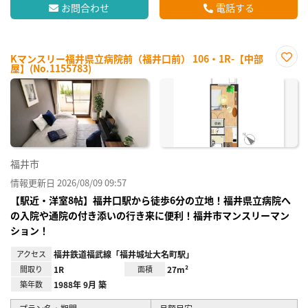
お問合わせ
電話する
Kマンスリー福井県立病院前（福井口前） 106・1R-【中部
屋】(No.1155783)
お気
に入
り登
録
福井市
情報更新日 2026/08/09 09:57
【駅近・洋室8帖】福井口駅から徒歩6分の立地！福井県立病院へ
の入院や通院の付き添いの行き来に便利！福井市マンスリーマン
ション！
アクセス
福井鉄道福武線「福井城址大名町駅」
間取り
1R
面積
27m²
築年数
1988年 9月 築