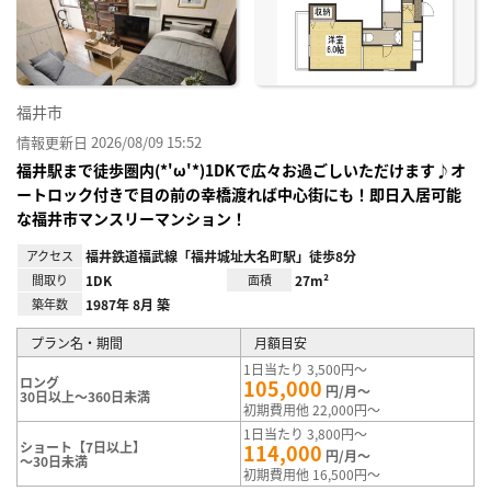
り登
録
福井市
情報更新日 2026/08/09 15:52
福井駅まで徒歩圏内(*'ω'*)1DKで広々お過ごしいただけます♪オ
ートロック付きで目の前の幸橋渡れば中心街にも！即日入居可能
な福井市マンスリーマンション！
アクセス
福井鉄道福武線「福井城址大名町駅」徒歩8分
間取り
1DK
面積
27m²
築年数
1987年 8月 築
プラン名・期間
月額目安
1日当たり 3,500円～
ロング
105,000
円/月～
30日以上～360日未満
初期費用他 22,000円～
1日当たり 3,800円～
ショート【7日以上】
114,000
円/月～
～30日未満
初期費用他 16,500円～