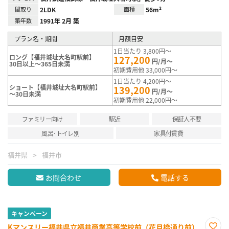
間取り
2LDK
面積
56m²
築年数
1991年 2月 築
プラン名・期間
月額目安
1日当たり 3,800円～
ロング【福井城址大名町駅前】
127,200
円/月～
30日以上～365日未満
初期費用他 33,000円～
1日当たり 4,200円～
ショート【福井城址大名町駅前】
139,200
円/月～
～30日未満
初期費用他 22,000円～
ファミリー向け
駅近
保証人不要
風呂･トイレ別
家具付賃貸
福井県
福井市
お問合わせ
電話する
キャンペーン
Kマンスリー福井県立福井商業高等学校前（花月橋通り前）