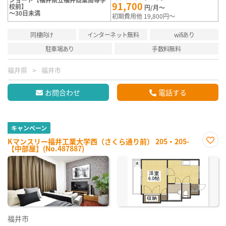
91,700
校前】
円/月～
～30日未満
初期費用他 19,800円～
同棲向け
インターネット無料
wifiあり
駐車場あり
手数料無料
福井県
福井市
お問合わせ
電話する
キャンペーン
Kマンスリー福井工業大学西（さくら通り前） 205・205-
【中部屋】(No.487887)
お気
に入
り登
録
福井市