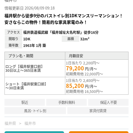
情報更新日 2026/08/09 09:18
福井駅から徒歩9分のバストイレ別1DKマンスリーマンション！
安さならこの物件！簡易的な家具家電のみ！
アクセス
福井鉄道福武線「福井城址大名町駅」徒歩16分
間取り
1DK
面積
32m²
築年数
1963年 1月 築
プラン名・期間
月額目安
1日当たり 2,200円～
ロング【福井駅東口前】
79,200
円/月～
30日以上～365日未満
初期費用他 22,000円～
1日当たり 2,400円～
ショート【福井駅東口前】
85,200
円/月～
～30日未満
初期費用他 16,500円～
駅近
手数料無料
保証人不要
風呂･トイレ別
家具付賃貸
福井県
福井市