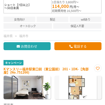
1日当たり 3,800円～
ショート【7日以上】
114,000
円/月～
～30日未満
初期費用他 16,500円～
女性向け
駅近
wifiあり
オートロック
保証人不要
福井県
福井市
お問合わせ
電話する
キャンペーン
Kマンスリー福井駅東口前（東公園前） 201・1DK-【角部
屋】(No.751266)
お気
に入
り登
録
福井市