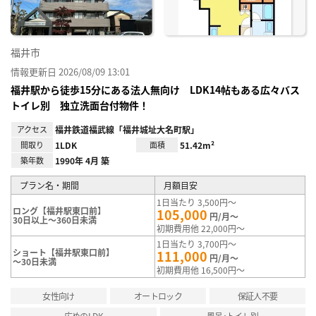
福井市
情報更新日 2026/08/09 13:01
福井駅から徒歩15分にある法人無向け LDK14帖もある広々バス
トイレ別 独立洗面台付物件！
アクセス
福井鉄道福武線「福井城址大名町駅」
間取り
1LDK
面積
51.42m²
築年数
1990年 4月 築
プラン名・期間
月額目安
1日当たり 3,500円～
ロング【福井駅東口前】
105,000
円/月～
30日以上～360日未満
初期費用他 22,000円～
1日当たり 3,700円～
ショート【福井駅東口前】
111,000
円/月～
～30日未満
初期費用他 16,500円～
女性向け
オートロック
保証人不要
広めのLDK
風呂･トイレ別