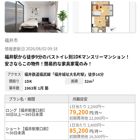
に入
り登
録
福井市
情報更新日 2026/08/02 09:18
福井駅から徒歩9分のバストイレ別1DKマンスリーマンション！
安さならこの物件！簡易的な家具家電のみ！
アクセス
福井鉄道福武線「福井城址大名町駅」徒歩16分
間取り
1DK
面積
32m²
築年数
1963年 1月 築
プラン名・期間
月額目安
1日当たり 2,200円～
ロング【福井駅東口前】
79,200
円/月～
30日以上～365日未満
初期費用他 22,000円～
1日当たり 2,400円～
ショート【福井駅東口前】
85,200
円/月～
～30日未満
初期費用他 16,500円～