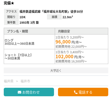
完備★
アクセス
福井鉄道福武線「福井城址大名町駅」徒歩30分
間取り
1DK
面積
22.9m²
築年数
1993年 3月 築
プラン名・期間
月額目安
1日当たり 3,200円～
ロング
96,000
円/月～
30日以上～360日未満
初期費用他 22,000円～
1日当たり 3,400円～
ショート【7日以上】
102,000
円/月～
～30日未満
初期費用他 16,500円～
大学近く
福井県
福井市
お問合わせ
電話する