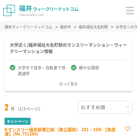
福井ウィークリードットコム
福井市
福井城址大名町駅
大学近くの
大学近く/福井城址大名町駅のマンスリーマンション・ウィー
クリーマンション情報
大学まで徒歩・自転車で快
静かな環境
適通学
もっと見る
2
件（1/1ページ）
キャンペーン
Kマンスリー福井駅東口前（東公園前） 201・1DK-【角部
屋】(No.751266)
お気