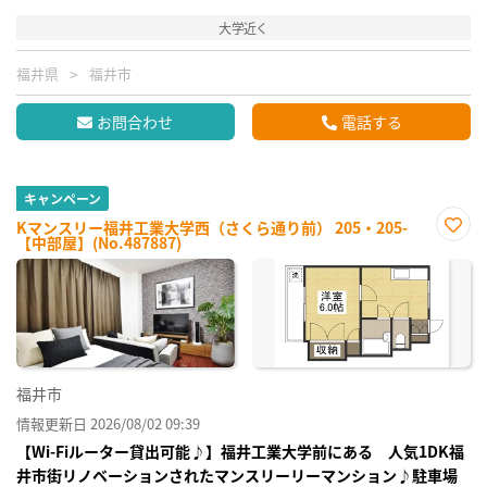
大学近く
福井県
福井市
お問合わせ
電話する
キャンペーン
Kマンスリー福井工業大学西（さくら通り前） 205・205-
【中部屋】(No.487887)
お気
に入
り登
録
福井市
情報更新日 2026/08/02 09:39
【Wi-Fiルーター貸出可能♪】福井工業大学前にある 人気1DK福
井市街リノベーションされたマンスリーリーマンション♪駐車場