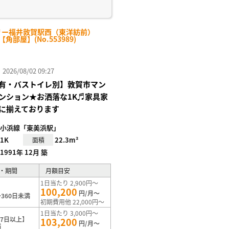
リー福井敦賀駅西（東洋紡前）
-【角部屋】(No.553989)
26/08/02 09:27
有・バストイレ別】敦賀市マン
ンション★お洒落な1K♬家具家
に揃えております
小浜線「東美浜駅」
1K
22.3m²
面積
1991年 12月 築
・期間
月額目安
1日当たり 2,900円～
100,200
円/月～
360日未満
初期費用他 22,000円～
1日当たり 3,000円～
7日以上】
103,200
円/月～
満