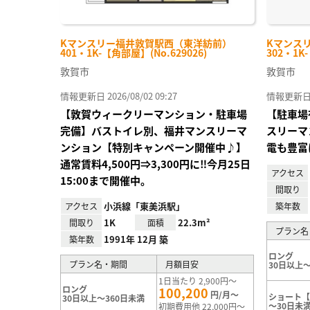
Kマンスリー福井敦賀駅西（東洋紡前）
Kマンス
401・1K-【角部屋】(No.629026)
302・1K
敦賀市
敦賀市
情報更新日 2026/08/02 09:27
情報更新日 20
【敦賀ウィークリーマンション・駐車場
【駐車場
完備】バストイレ別、福井マンスリーマ
スリーマ
ンション【特別キャンペーン開催中♪】
電も豊富
通常賃料4,500円⇒3,300円に‼今月25日
アクセス
15:00まで開催中。
間取り
小浜線「東美浜駅」
アクセス
築年数
1K
22.3m²
間取り
面積
プラン名
1991年 12月 築
築年数
ロング
プラン名・期間
月額目安
30日以上～
1日当たり 2,900円～
ロング
100,200
円/月～
ショート【
30日以上～360日未満
～30日未
初期費用他 22,000円～