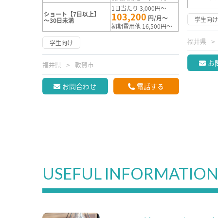
1日当たり 3,000円～
ショート【7日以上】
103,200
円/月～
学生向
～30日未満
初期費用他 16,500円～
福井県
学生向け
お
福井県
敦賀市
お問合わせ
電話する
USEFUL INFORMATIO