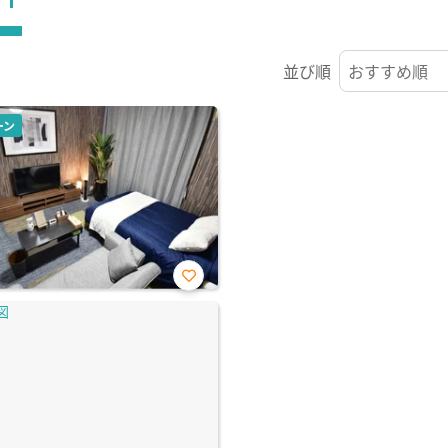
並び順
ーン
お気
に入
り登
録