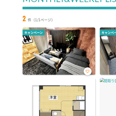
2
件（1/1ページ）
キャンペーン
キャンペ
お気
に入
り登
録