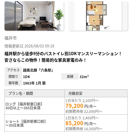
に入
り登
録
福井市
情報更新日 2026/08/02 09:18
福井駅から徒歩9分のバストイレ別1DKマンスリーマンション！
安さならこの物件！簡易的な家具家電のみ！
アクセス
越美北線「六条駅」
間取り
1DK
面積
32m²
築年数
1963年 1月 築
プラン名・期間
月額目安
1日当たり 2,200円～
ロング【福井駅東口前】
79,200
円/月～
30日以上～365日未満
初期費用他 22,000円～
1日当たり 2,400円～
ショート【福井駅東口前】
85,200
円/月～
～30日未満
初期費用他 16,500円～