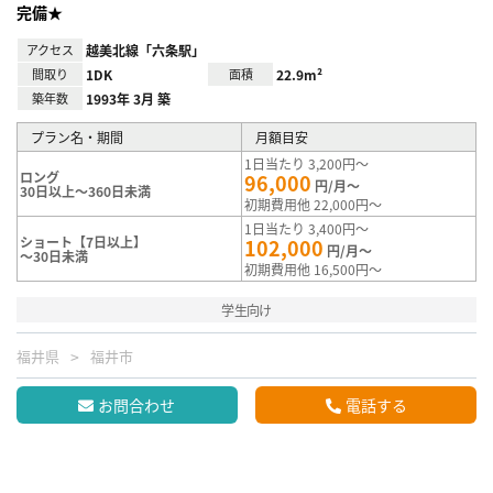
完備★
アクセス
越美北線「六条駅」
間取り
1DK
面積
22.9m²
築年数
1993年 3月 築
プラン名・期間
月額目安
1日当たり 3,200円～
ロング
96,000
円/月～
30日以上～360日未満
初期費用他 22,000円～
1日当たり 3,400円～
ショート【7日以上】
102,000
円/月～
～30日未満
初期費用他 16,500円～
学生向け
福井県
福井市
お問合わせ
電話する