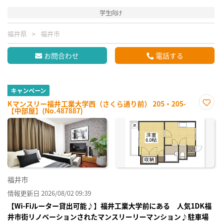
学生向け
福井県
福井市
お問合わせ
電話する
キャンペーン
Kマンスリー福井工業大学西（さくら通り前） 205・205-
【中部屋】(No.487887)
お気
に入
り登
録
福井市
情報更新日 2026/08/02 09:39
【Wi-Fiルーター貸出可能♪】福井工業大学前にある 人気1DK福
井市街リノベーションされたマンスリーリーマンション♪駐車場