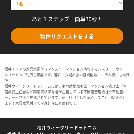
あと１ステップ！簡単30秒！
物件リクエストをする
福井エリアの家具家電付きマンスリーマンション情報！マンスリー＋ウィー
クリーでのご利用も可能です。連泊・長期出張の経費削減に、法人様にも大好
評！
福井ウィークリードットコムには、宅地建物取引士・マンション管理士・管
理業務主任者など国家資格保有者が在籍している不動産管理会社や不動産オ
ーナー直物件が掲載されています。寮・社宅として安心してご利用いただけ
ます！家具家電付きで単身赴任にも便利です。
福井ウィークリードットコム
福井県のマンスリーマンション・ウィークリーマンション