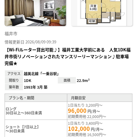
り登
録
福井市
情報更新日 2026/08/09 09:39
【Wi-Fiルーター貸出可能♪】福井工業大学前にある 人気1DK福
井市街リノベーションされたマンスリーリーマンション♪駐車場
完備★
アクセス
越美北線「一乗谷駅」
間取り
1DK
面積
22.9m²
築年数
1993年 3月 築
プラン名・期間
月額目安
1日当たり 3,200円～
ロング
96,000
円/月～
30日以上～360日未満
初期費用他 22,000円～
1日当たり 3,400円～
ショート【7日以上】
102,000
円/月～
～30日未満
初期費用他 16,500円～