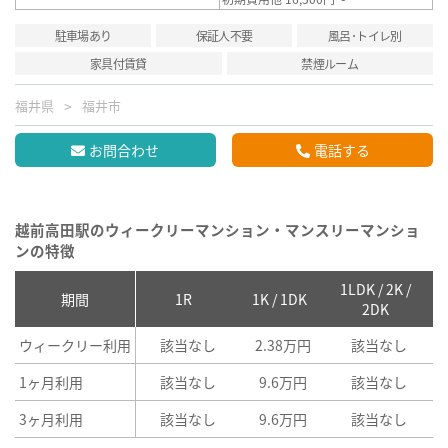
駐車場あり
保証人不要
風呂･トイレ別
家具付賃貸
禁煙ルーム
福井県
福井市
お問合わせ
電話する
越前高田駅のウィークリーマンション・マンスリーマンショ
ンの特徴
1LDK / 2K /
2
期間
1R
1K / 1DK
2DK
ウィークリー利用
該当なし
2.38万円
該当なし
1ヶ月利用
該当なし
9.6万円
該当なし
3ヶ月利用
該当なし
9.6万円
該当なし