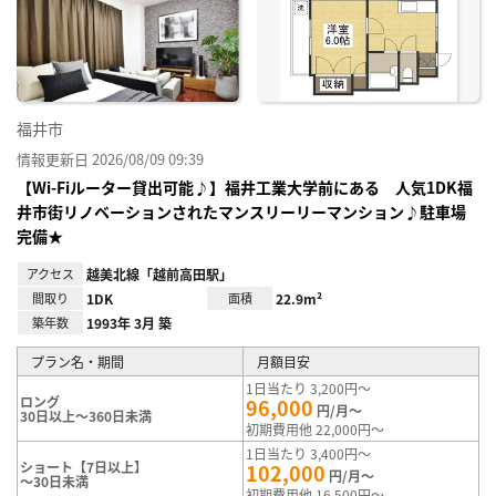
り登
録
福井市
情報更新日 2026/08/09 09:39
【Wi-Fiルーター貸出可能♪】福井工業大学前にある 人気1DK福
井市街リノベーションされたマンスリーリーマンション♪駐車場
完備★
アクセス
越美北線「越前高田駅」
間取り
1DK
面積
22.9m²
築年数
1993年 3月 築
プラン名・期間
月額目安
1日当たり 3,200円～
ロング
96,000
円/月～
30日以上～360日未満
初期費用他 22,000円～
1日当たり 3,400円～
ショート【7日以上】
102,000
円/月～
～30日未満
初期費用他 16,500円～