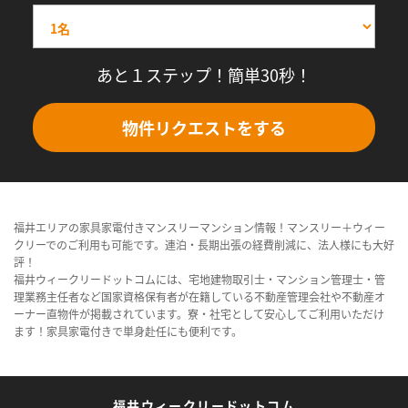
あと１ステップ！簡単30秒！
物件リクエストをする
福井エリアの家具家電付きマンスリーマンション情報！マンスリー＋ウィー
クリーでのご利用も可能です。連泊・長期出張の経費削減に、法人様にも大好
評！
福井ウィークリードットコムには、宅地建物取引士・マンション管理士・管
理業務主任者など国家資格保有者が在籍している不動産管理会社や不動産オ
ーナー直物件が掲載されています。寮・社宅として安心してご利用いただけ
ます！家具家電付きで単身赴任にも便利です。
福井ウィークリードットコム