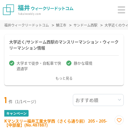
福井ウィークリードットコム
鯖江市
サンドーム西駅
大学近くのウ
大学近く/サンドーム西駅のマンスリーマンション・ウィーク
リーマンション情報
大学まで徒歩・自転車で快
静かな環境
適通学
もっと見る
1
件（1/1ページ）
キャンペーン
Kマンスリー福井工業大学西（さくら通り前） 205・205-
【中部屋】(No.487887)
お気