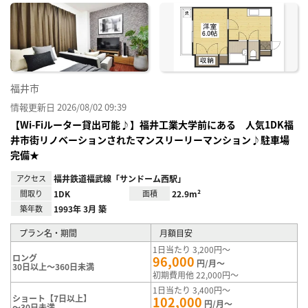
に入
り登
録
福井市
情報更新日 2026/08/02 09:39
【Wi-Fiルーター貸出可能♪】福井工業大学前にある 人気1DK福
井市街リノベーションされたマンスリーリーマンション♪駐車場
完備★
アクセス
福井鉄道福武線「サンドーム西駅」
間取り
1DK
面積
22.9m²
築年数
1993年 3月 築
プラン名・期間
月額目安
1日当たり 3,200円～
ロング
96,000
円/月～
30日以上～360日未満
初期費用他 22,000円～
1日当たり 3,400円～
ショート【7日以上】
102,000
円/月～
～30日未満