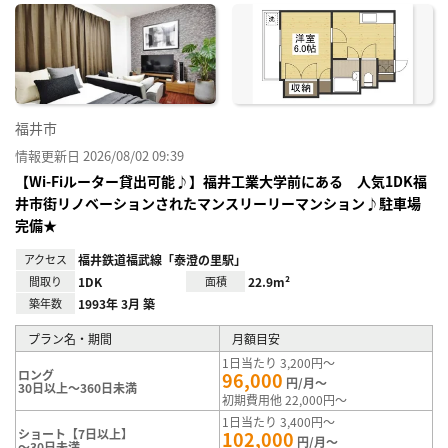
に入
り登
録
福井市
情報更新日 2026/08/02 09:39
【Wi-Fiルーター貸出可能♪】福井工業大学前にある 人気1DK福
井市街リノベーションされたマンスリーリーマンション♪駐車場
完備★
アクセス
福井鉄道福武線「泰澄の里駅」
間取り
1DK
面積
22.9m²
築年数
1993年 3月 築
プラン名・期間
月額目安
1日当たり 3,200円～
ロング
96,000
円/月～
30日以上～360日未満
初期費用他 22,000円～
1日当たり 3,400円～
ショート【7日以上】
102,000
円/月～
～30日未満