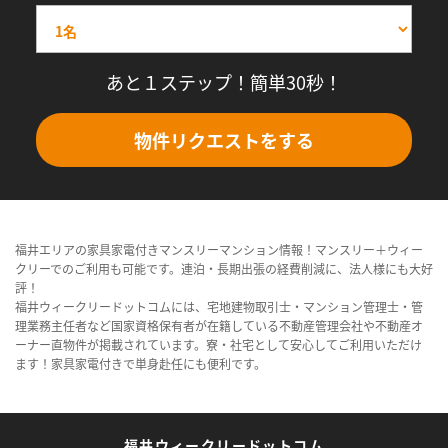
あと１ステップ！簡単30秒！
物件リクエストをする
福井エリアの家具家電付きマンスリーマンション情報！マンスリー＋ウィー
クリーでのご利用も可能です。連泊・長期出張の経費削減に、法人様にも大好
評！
福井ウィークリードットコムには、宅地建物取引士・マンション管理士・管
理業務主任者など国家資格保有者が在籍している不動産管理会社や不動産オ
ーナー直物件が掲載されています。寮・社宅として安心してご利用いただけ
ます！家具家電付きで単身赴任にも便利です。
福井ウィークリードットコム