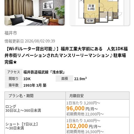
り登
録
福井市
情報更新日 2026/08/02 09:39
【Wi-Fiルーター貸出可能♪】福井工業大学前にある 人気1DK福
井市街リノベーションされたマンスリーリーマンション♪駐車場
完備★
アクセス
福井鉄道福武線「浅水駅」
間取り
1DK
面積
22.9m²
築年数
1993年 3月 築
プラン名・期間
月額目安
1日当たり 3,200円～
ロング
96,000
円/月～
30日以上～360日未満
初期費用他 22,000円～
1日当たり 3,400円～
ショート【7日以上】
102,000
円/月～
～30日未満
初期費用他 16,500円～