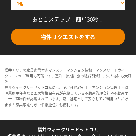
あと１ステップ！簡単30秒！
物件リクエストをする
福井エリアの家具家電付きマンスリーマンション情報！マンスリー＋ウィー
クリーでのご利用も可能です。連泊・長期出張の経費削減に、法人様にも大好
評！
福井ウィークリードットコムには、宅地建物取引士・マンション管理士・管
理業務主任者など国家資格保有者が在籍している不動産管理会社や不動産オ
ーナー直物件が掲載されています。寮・社宅として安心してご利用いただけ
ます！家具家電付きで単身赴任にも便利です。
福井ウィークリードットコム
福井県のマンスリーマンション・ウィークリーマンション