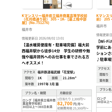
Kマンスリー福井県立福井商業高等学校前
Kマンス
（花月橋通り前） 305・1K-【最上階中部
前） 205
屋】(No.751276)
福井市
福井市
情報更新日 20
情報更新日 2026/08/02 13:01
【Wi-
【温水暖房便座有・駐車場完備】福大前
学前にあ
西福井駅から徒歩14分 学生の研修や勉
ションさ
強や福井郊外へのお仕事を車でされる方
♪駐車場
へオススメ！
アクセス
福井鉄道福武線「花堂駅」
アクセス
間取り
1K
21.28m²
間取り
面積
築年数
1997年 3月 築
築年数
プラン名
プラン名・期間
月額目安
ロング
1日当たり 2,300円～
ロング【福井県立福井商
30日以上～
82,700
業高等学校前】
円/月～
30日以上～365日未満
初期費用他 25,300円～