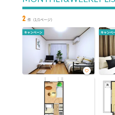
2
件（1/1ページ）
キャンペーン
キャンペ
お気
に入
り登
録