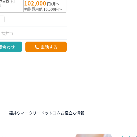
7日以上】
102,000
円/月～
満
初期費用他 16,500円～
く
福井市
問合わせ
電話する
N
福井ウィークリードットコムお役立ち情報