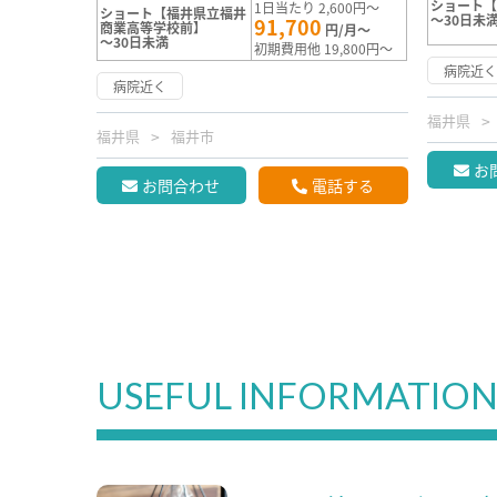
ショート【
1日当たり 2,600円～
ショート【福井県立福井
～30日未
91,700
商業高等学校前】
円/月～
～30日未満
初期費用他 19,800円～
病院近
病院近く
福井県
福井県
福井市
お
お問合わせ
電話する
USEFUL INFORMATIO