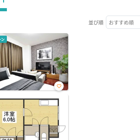
並び順
ーン
お気
に入
り登
録