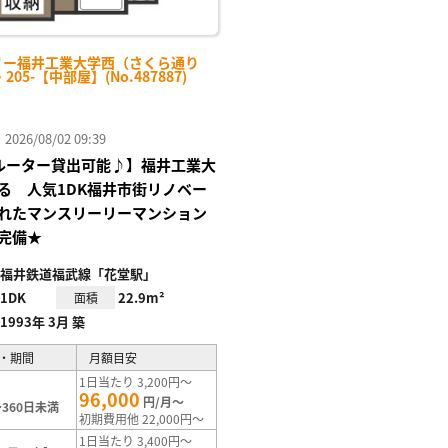
リー福井工業大学西（さくら通り
・205-【中部屋】(No.487887)
26/08/02 09:39
Fiルーター貸出可能♪】福井工業大
る 人気1DK福井市街リノベー
れたマンスリーリーマンション
完備★
福井鉄道福武線「花堂駅」
1DK
22.9m²
面積
1993年 3月 築
・期間
月額目安
1日当たり 3,200円～
96,000
円/月～
360日未満
初期費用他 22,000円～
1日当たり 3,400円～