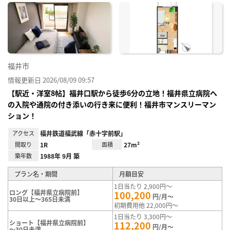
に入
り登
録
福井市
情報更新日 2026/08/09 09:57
【駅近・洋室8帖】福井口駅から徒歩6分の立地！福井県立病院へ
の入院や通院の付き添いの行き来に便利！福井市マンスリーマン
ション！
アクセス
福井鉄道福武線「赤十字前駅」
間取り
1R
面積
27m²
築年数
1988年 9月 築
プラン名・期間
月額目安
1日当たり 2,900円～
ロング【福井県立病院前】
100,200
円/月～
30日以上～365日未満
初期費用他 22,000円～
1日当たり 3,300円～
ショート【福井県立病院前】
112,200
円/月～
～30日未満