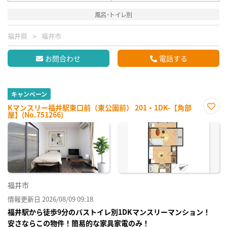
風呂･トイレ別
福井県
福井市
お問合わせ
電話する
キャンペーン
Kマンスリー福井駅東口前（東公園前） 201・1DK-【角部
屋】(No.751266)
お気
に入
り登
録
福井市
情報更新日 2026/08/09 09:18
福井駅から徒歩9分のバストイレ別1DKマンスリーマンション！
安さならこの物件！簡易的な家具家電のみ！