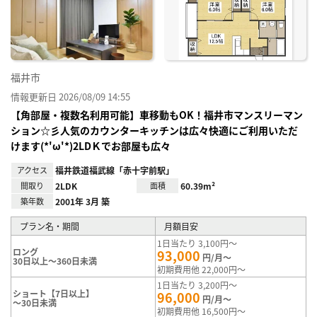
り登
録
福井市
情報更新日 2026/08/09 14:55
【角部屋・複数名利用可能】車移動もOK！福井市マンスリーマン
ション☆彡人気のカウンターキッチンは広々快適にご利用いただ
けます(*'ω'*)2LDＫでお部屋も広々
アクセス
福井鉄道福武線「赤十字前駅」
間取り
2LDK
面積
60.39m²
築年数
2001年 3月 築
プラン名・期間
月額目安
1日当たり 3,100円～
ロング
93,000
円/月～
30日以上～360日未満
初期費用他 22,000円～
1日当たり 3,200円～
ショート【7日以上】
96,000
円/月～
～30日未満
初期費用他 16,500円～