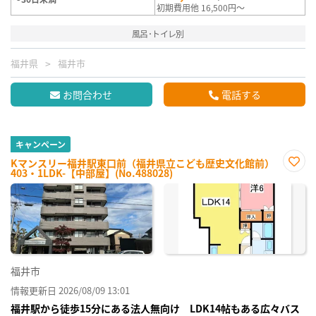
初期費用他 16,500円～
風呂･トイレ別
福井県
福井市
お問合わせ
電話する
キャンペーン
Kマンスリー福井駅東口前（福井県立こども歴史文化館前）
403・1LDK-【中部屋】(No.488028)
お気
に入
り登
録
福井市
情報更新日 2026/08/09 13:01
福井駅から徒歩15分にある法人無向け LDK14帖もある広々バス