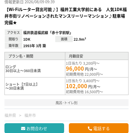
情報更新日 2026/08/09 09:39
【Wi-Fiルーター貸出可能♪】福井工業大学前にある 人気1DK福
井市街リノベーションされたマンスリーリーマンション♪駐車場
完備★
アクセス
福井鉄道福武線「赤十字前駅」
間取り
1DK
面積
22.9m²
築年数
1993年 3月 築
プラン名・期間
月額目安
1日当たり 3,200円～
ロング
96,000
円/月～
30日以上～360日未満
初期費用他 22,000円～
1日当たり 3,400円～
ショート【7日以上】
102,000
円/月～
～30日未満
初期費用他 16,500円～
風呂･トイレ別
福井県
福井市
お問合わせ
電話する