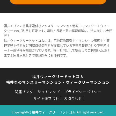
福井エリアの家具家電付きマンスリーマンション情報！マンスリー＋ウィー
クリーでのご利用も可能です。連泊・長期出張の経費削減に、法人様にも大好
評！
福井ウィークリードットコムには、宅地建物取引士・マンション管理士・管
理業務主任者など国家資格保有者が在籍している不動産管理会社や不動産オ
ーナー直物件が掲載されています。寮・社宅として安心してご利用いただけ
ます！家具家電付きで単身赴任にも便利です。
福井ウィークリードットコム
福井県のマンスリーマンション・ウィークリーマンション
関連リンク
サイトマップ
プライバシーポリシー
サイト運営会社
お問合わせ
Copyright(c) 福井ウィークリードットコム.All right reserved.