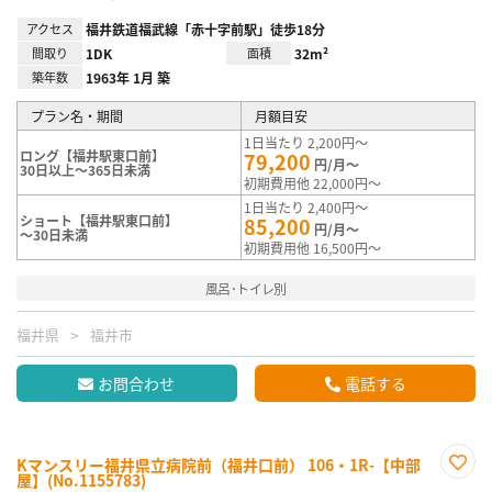
アクセス
福井鉄道福武線「赤十字前駅」徒歩18分
間取り
1DK
面積
32m²
築年数
1963年 1月 築
プラン名・期間
月額目安
1日当たり 2,200円～
ロング【福井駅東口前】
79,200
円/月～
30日以上～365日未満
初期費用他 22,000円～
1日当たり 2,400円～
ショート【福井駅東口前】
85,200
円/月～
～30日未満
初期費用他 16,500円～
風呂･トイレ別
福井県
福井市
お問合わせ
電話する
Kマンスリー福井県立病院前（福井口前） 106・1R-【中部
屋】(No.1155783)
お気