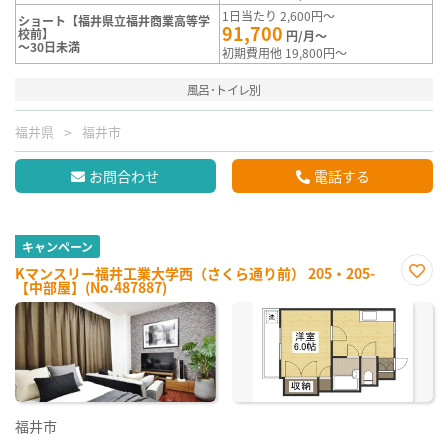
1日当たり 2,600円～
ショート【福井県立福井商業高等学
91,700
校前】
円/月～
～30日未満
初期費用他 19,800円～
風呂･トイレ別
福井県
福井市
お問合わせ
電話する
キャンペーン
Kマンスリー福井工業大学西（さくら通り前） 205・205-
【中部屋】(No.487887)
お気
に入
り登
録
福井市