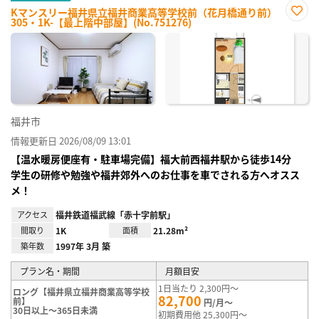
Kマンスリー福井県立福井商業高等学校前（花月橋通り前）
305・1K-【最上階中部屋】(No.751276)
お気
に入
り登
録
福井市
情報更新日 2026/08/09 13:01
【温水暖房便座有・駐車場完備】福大前西福井駅から徒歩14分
学生の研修や勉強や福井郊外へのお仕事を車でされる方へオスス
メ！
アクセス
福井鉄道福武線「赤十字前駅」
間取り
1K
面積
21.28m²
築年数
1997年 3月 築
プラン名・期間
月額目安
1日当たり 2,300円～
ロング【福井県立福井商業高等学校
82,700
前】
円/月～
30日以上～365日未満
初期費用他 25,300円～