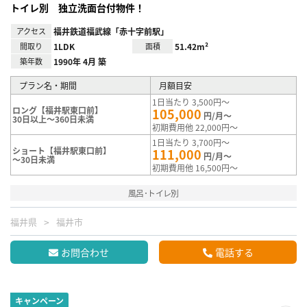
トイレ別 独立洗面台付物件！
アクセス
福井鉄道福武線「赤十字前駅」
間取り
1LDK
面積
51.42m²
築年数
1990年 4月 築
プラン名・期間
月額目安
1日当たり 3,500円～
ロング【福井駅東口前】
105,000
円/月～
30日以上～360日未満
初期費用他 22,000円～
1日当たり 3,700円～
ショート【福井駅東口前】
111,000
円/月～
～30日未満
初期費用他 16,500円～
風呂･トイレ別
福井県
福井市
お問合わせ
電話する
キャンペーン