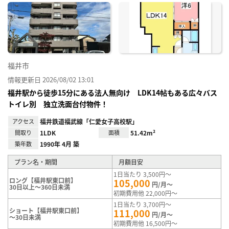
に入
り登
録
福井市
情報更新日 2026/08/02 13:01
福井駅から徒歩15分にある法人無向け LDK14帖もある広々バス
トイレ別 独立洗面台付物件！
アクセス
福井鉄道福武線「仁愛女子高校駅」
間取り
1LDK
面積
51.42m²
築年数
1990年 4月 築
プラン名・期間
月額目安
1日当たり 3,500円～
ロング【福井駅東口前】
105,000
円/月～
30日以上～360日未満
初期費用他 22,000円～
1日当たり 3,700円～
ショート【福井駅東口前】
111,000
円/月～
～30日未満
初期費用他 16,500円～