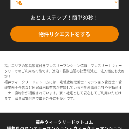
あと１ステップ！簡単30秒！
物件リクエストをする
福井エリアの家具家電付きマンスリーマンション情報！マンスリー＋ウィー
クリーでのご利用も可能です。連泊・長期出張の経費削減に、法人様にも大好
評！
福井ウィークリードットコムには、宅地建物取引士・マンション管理士・管
理業務主任者など国家資格保有者が在籍している不動産管理会社や不動産オ
ーナー直物件が掲載されています。寮・社宅として安心してご利用いただけ
ます！家具家電付きで単身赴任にも便利です。
福井ウィークリードットコム
福井県のマンスリーマンション・ウィークリーマンション