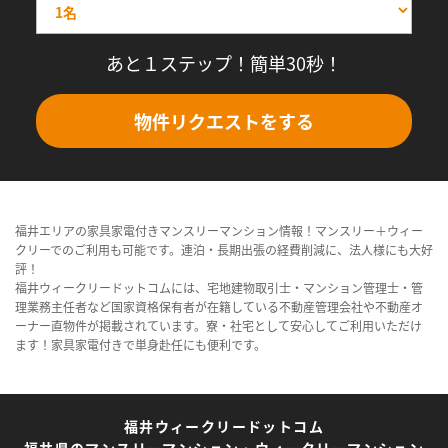
あと１ステップ！簡単30秒！
物件リクエストをする
福井エリアの家具家電付きマンスリーマンション情報！マンスリー＋ウィー
クリーでのご利用も可能です。連泊・長期出張の経費削減に、法人様にも大好
評！
福井ウィークリードットコムには、宅地建物取引士・マンション管理士・管
理業務主任者など国家資格保有者が在籍している不動産管理会社や不動産オ
ーナー直物件が掲載されています。寮・社宅として安心してご利用いただけ
ます！家具家電付きで単身赴任にも便利です。
福井ウィークリードットコム
福井県のマンスリーマンション・ウィークリーマンション