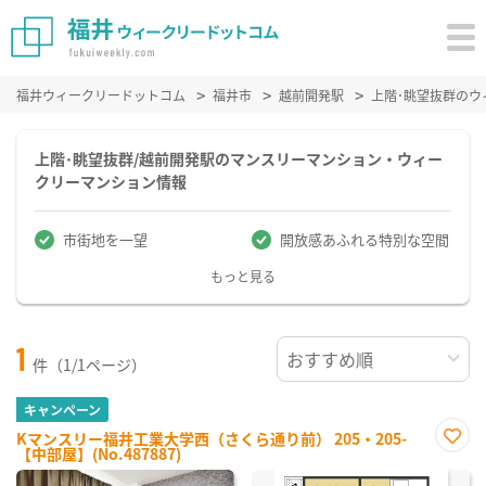
福井ウィークリードットコム
福井市
越前開発駅
上階･眺望抜群の
上階･眺望抜群/越前開発駅のマンスリーマンション・ウィー
クリーマンション情報
市街地を一望
開放感あふれる特別な空間
もっと見る
1
件（1/1ページ）
キャンペーン
Kマンスリー福井工業大学西（さくら通り前） 205・205-
【中部屋】(No.487887)
お気
に入