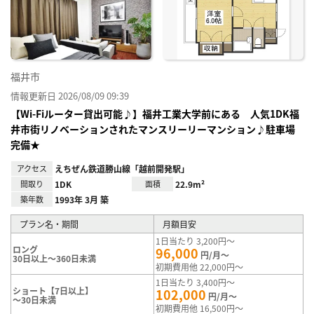
り登
録
福井市
情報更新日 2026/08/09 09:39
【Wi-Fiルーター貸出可能♪】福井工業大学前にある 人気1DK福
井市街リノベーションされたマンスリーリーマンション♪駐車場
完備★
アクセス
えちぜん鉄道勝山線「越前開発駅」
間取り
1DK
面積
22.9m²
築年数
1993年 3月 築
プラン名・期間
月額目安
1日当たり 3,200円～
ロング
96,000
円/月～
30日以上～360日未満
初期費用他 22,000円～
1日当たり 3,400円～
ショート【7日以上】
102,000
円/月～
～30日未満
初期費用他 16,500円～