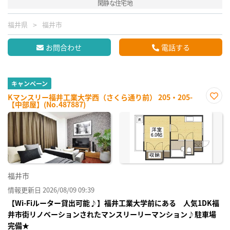
閑静な住宅地
福井県
福井市
お問合わせ
電話する
キャンペーン
Kマンスリー福井工業大学西（さくら通り前） 205・205-
【中部屋】(No.487887)
お気
に入
り登
録
福井市
情報更新日 2026/08/09 09:39
【Wi-Fiルーター貸出可能♪】福井工業大学前にある 人気1DK福
井市街リノベーションされたマンスリーリーマンション♪駐車場
完備★