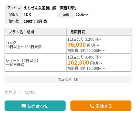
アクセス
えちぜん鉄道勝山線「観音町駅」
間取り
1DK
面積
22.9m²
築年数
1993年 3月 築
プラン名・期間
月額目安
1日当たり 3,200円～
ロング
96,000
円/月～
30日以上～360日未満
初期費用他 22,000円～
1日当たり 3,400円～
ショート【7日以上】
102,000
円/月～
～30日未満
初期費用他 16,500円～
閑静な住宅地
福井県
福井市
お問合わせ
電話する