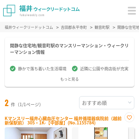
福井ウィークリードットコム
吉田郡永平寺町
観音町駅
閑静な住宅
閑静な住宅地/観音町駅のマンスリーマンション・ウィークリ
ーマンション情報
静かで落ち着いた生活環境
近隣に公園や商店街が充実
もっと見る
2
件（1/1ページ）
Kマンスリー福井心臓血圧センター 福井循環器病院前（越前
新保駅前） 305・1K-【中部屋】(No.1155784)
お気
に入
り登
録