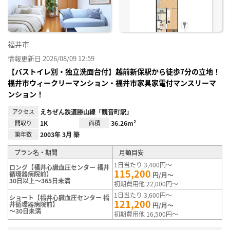
福井市
情報更新日 2026/08/09 12:59
【バストイレ別・独立洗面台付】越前新保駅から徒歩7分の立地！
福井市ウィークリーマンション・福井市家具家電付マンスリーマ
ンション！
アクセス
えちぜん鉄道勝山線「観音町駅」
間取り
1K
面積
36.26m²
築年数
2003年 3月 築
プラン名・期間
月額目安
1日当たり 3,400円～
ロング【福井心臓血圧センター 福井
115,200
循環器病院前】
円/月～
30日以上～365日未満
初期費用他 22,000円～
1日当たり 3,600円～
ショート【福井心臓血圧センター 福
121,200
井循環器病院前】
円/月～
～30日未満
初期費用他 16,500円～