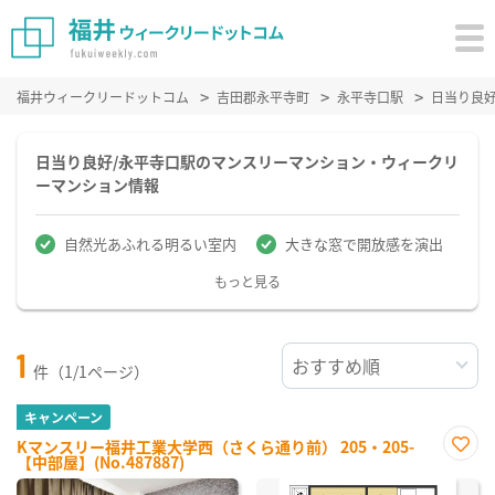
福井ウィークリードットコム
吉田郡永平寺町
永平寺口駅
日当り良
日当り良好/永平寺口駅のマンスリーマンション・ウィークリ
ーマンション情報
自然光あふれる明るい室内
大きな窓で開放感を演出
もっと見る
1
件（1/1ページ）
キャンペーン
Kマンスリー福井工業大学西（さくら通り前） 205・205-
【中部屋】(No.487887)
お気
に入