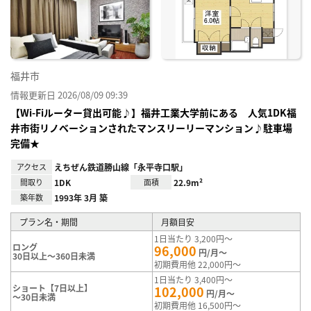
り登
録
福井市
情報更新日 2026/08/09 09:39
【Wi-Fiルーター貸出可能♪】福井工業大学前にある 人気1DK福
井市街リノベーションされたマンスリーリーマンション♪駐車場
完備★
アクセス
えちぜん鉄道勝山線「永平寺口駅」
間取り
1DK
面積
22.9m²
築年数
1993年 3月 築
プラン名・期間
月額目安
1日当たり 3,200円～
ロング
96,000
円/月～
30日以上～360日未満
初期費用他 22,000円～
1日当たり 3,400円～
ショート【7日以上】
102,000
円/月～
～30日未満
初期費用他 16,500円～