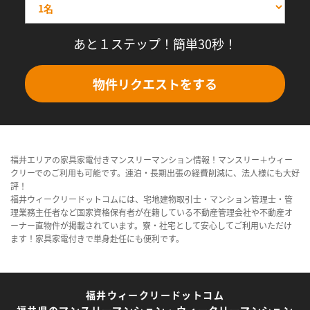
あと１ステップ！簡単30秒！
物件リクエストをする
福井エリアの家具家電付きマンスリーマンション情報！マンスリー＋ウィー
クリーでのご利用も可能です。連泊・長期出張の経費削減に、法人様にも大好
評！
福井ウィークリードットコムには、宅地建物取引士・マンション管理士・管
理業務主任者など国家資格保有者が在籍している不動産管理会社や不動産オ
ーナー直物件が掲載されています。寮・社宅として安心してご利用いただけ
ます！家具家電付きで単身赴任にも便利です。
福井ウィークリードットコム
福井県のマンスリーマンション・ウィークリーマンション