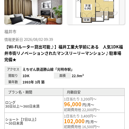
り登
録
福井市
情報更新日 2026/08/02 09:39
【Wi-Fiルーター貸出可能♪】福井工業大学前にある 人気1DK福
井市街リノベーションされたマンスリーリーマンション♪駐車場
完備★
アクセス
えちぜん鉄道勝山線「光明寺駅」
間取り
1DK
面積
22.9m²
築年数
1993年 3月 築
プラン名・期間
月額目安
1日当たり 3,200円～
ロング
96,000
円/月～
30日以上～360日未満
初期費用他 22,000円～
1日当たり 3,400円～
ショート【7日以上】
102,000
円/月～
～30日未満
初期費用他 16,500円～