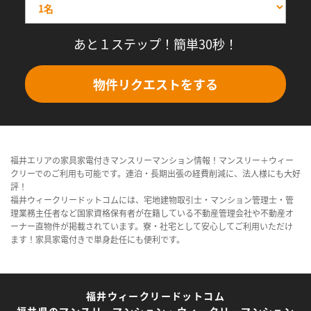
あと１ステップ！簡単30秒！
物件リクエストをする
福井エリアの家具家電付きマンスリーマンション情報！マンスリー＋ウィー
クリーでのご利用も可能です。連泊・長期出張の経費削減に、法人様にも大好
評！
福井ウィークリードットコムには、宅地建物取引士・マンション管理士・管
理業務主任者など国家資格保有者が在籍している不動産管理会社や不動産オ
ーナー直物件が掲載されています。寮・社宅として安心してご利用いただけ
ます！家具家電付きで単身赴任にも便利です。
福井ウィークリードットコム
福井県のマンスリーマンション・ウィークリーマンション