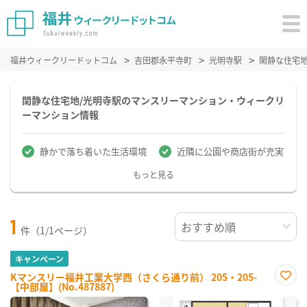
福井ウィークリードットコム
吉田郡永平寺町
光明寺駅
閑静な住宅
閑静な住宅地/光明寺駅のマンスリーマンション・ウィークリ
ーマンション情報
静かで落ち着いた生活環境
近隣に公園や商店街が充実
もっと見る
1
件（1/1ページ）
キャンペーン
Kマンスリー福井工業大学西（さくら通り前） 205・205-
【中部屋】(No.487887)
お気
に入