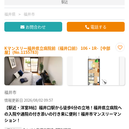
駅近
福井県
福井市
お問合わせ
電話する
Kマンスリー福井県立病院前（福井口前） 106・1R-【中部
屋】(No.1155783)
お気
に入
り登
録
福井市
情報更新日 2026/08/02 09:57
【駅近・洋室8帖】福井口駅から徒歩6分の立地！福井県立病院へ
の入院や通院の付き添いの行き来に便利！福井市マンスリーマン
ション！