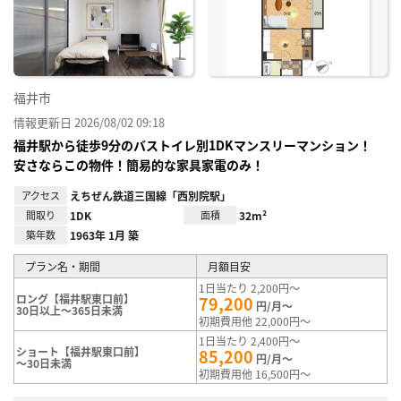
り登
録
福井市
情報更新日 2026/08/02 09:18
福井駅から徒歩9分のバストイレ別1DKマンスリーマンション！
安さならこの物件！簡易的な家具家電のみ！
アクセス
えちぜん鉄道三国線「西別院駅」
間取り
1DK
面積
32m²
築年数
1963年 1月 築
プラン名・期間
月額目安
1日当たり 2,200円～
ロング【福井駅東口前】
79,200
円/月～
30日以上～365日未満
初期費用他 22,000円～
1日当たり 2,400円～
ショート【福井駅東口前】
85,200
円/月～
～30日未満
初期費用他 16,500円～