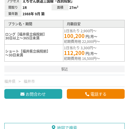
アクセス
えちぜん鉄道三国線「西別院駅」
間取り
1R
面積
27m²
築年数
1988年 9月 築
プラン名・期間
月額目安
1日当たり 2,900円～
ロング【福井県立病院前】
100,200
円/月～
30日以上～365日未満
初期費用他 22,000円～
1日当たり 3,300円～
ショート【福井県立病院前】
112,200
円/月～
～30日未満
初期費用他 16,500円～
駅近
福井県
福井市
お問合わせ
電話する
地図で検索