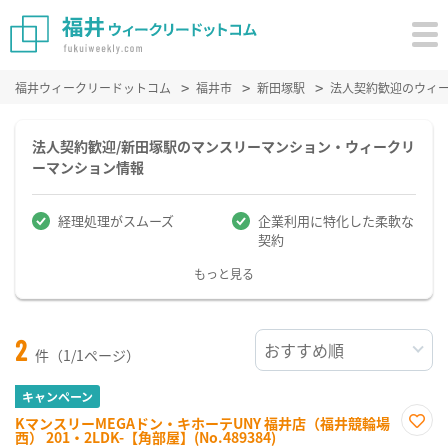
福井ウィークリードットコム
福井市
新田塚駅
法人契約歓迎のウィ
法人契約歓迎/新田塚駅のマンスリーマンション・ウィークリ
ーマンション情報
経理処理がスムーズ
企業利用に特化した柔軟な
契約
もっと見る
2
件（1/1ページ）
キャンペーン
KマンスリーMEGAドン・キホーテUNY 福井店（福井競輪場
西） 201・2LDK-【角部屋】(No.489384)
お気