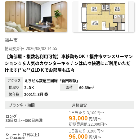
に入
り登
録
福井市
情報更新日 2026/08/02 14:55
【角部屋・複数名利用可能】車移動もOK！福井市マンスリーマン
ション☆彡人気のカウンターキッチンは広々快適にご利用いただ
けます(*'ω'*)2LDＫでお部屋も広々
アクセス
えちぜん鉄道三国線「新田塚駅」
間取り
2LDK
面積
60.39m²
築年数
2001年 3月 築
プラン名・期間
月額目安
1日当たり 3,100円～
ロング
93,000
円/月～
30日以上～360日未満
初期費用他 22,000円～
1日当たり 3,200円～
ショート【7日以上】
96,000
円/月～
～30日未満