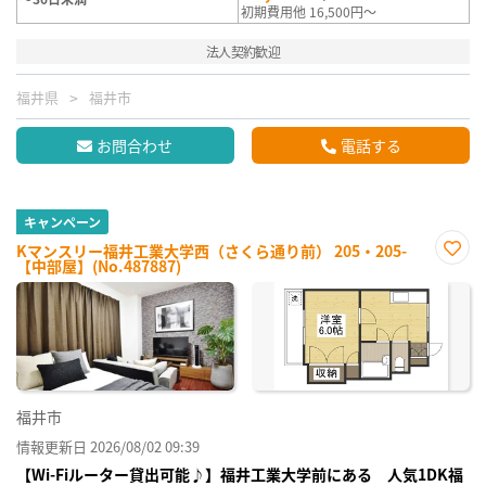
初期費用他 16,500円～
法人契約歓迎
福井県
福井市
お問合わせ
電話する
キャンペーン
Kマンスリー福井工業大学西（さくら通り前） 205・205-
【中部屋】(No.487887)
お気
に入
り登
録
福井市
情報更新日 2026/08/02 09:39
【Wi-Fiルーター貸出可能♪】福井工業大学前にある 人気1DK福