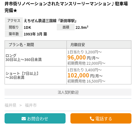
井市街リノベーションされたマンスリーリーマンション♪駐車場
完備★
アクセス
えちぜん鉄道三国線「新田塚駅」
間取り
1DK
面積
22.9m²
築年数
1993年 3月 築
プラン名・期間
月額目安
1日当たり 3,200円～
ロング
96,000
円/月～
30日以上～360日未満
初期費用他 22,000円～
1日当たり 3,400円～
ショート【7日以上】
102,000
円/月～
～30日未満
初期費用他 16,500円～
法人契約歓迎
福井県
福井市
お問合わせ
電話する