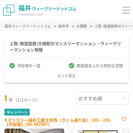
福井ウィークリードットコム
坂井市
大関駅
上階･眺望抜群のウィー
上階･眺望抜群/大関駅のマンスリーマンション・ウィークリ
ーマンション情報
市街地を一望
開放感あふれる特別な空間
もっと見る
1
件（1/1ページ）
キャンペーン
Kマンスリー福井工業大学西（さくら通り前） 205・205-
【中部屋】(No.487887)
お気
に入