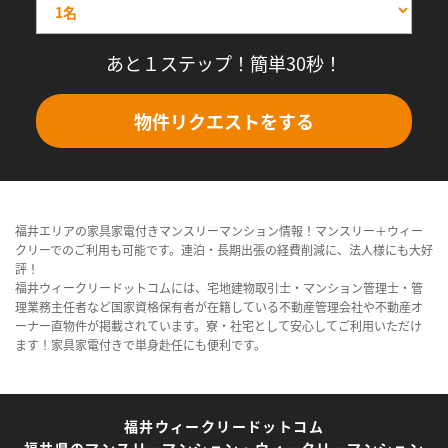
あと１ステップ！簡単30秒！
物件リクエストをする
福井エリアの家具家電付きマンスリーマンション情報！マンスリー＋ウィー
クリーでのご利用も可能です。連泊・長期出張の経費削減に、法人様にも大好
評！
福井ウィークリードットコムには、宅地建物取引士・マンション管理士・管
理業務主任者など国家資格保有者が在籍している不動産管理会社や不動産オ
ーナー直物件が掲載されています。寮・社宅として安心してご利用いただけ
ます！家具家電付きで単身赴任にも便利です。
福井ウィークリードットコム
福井県のマンスリーマンション・ウィークリーマンション