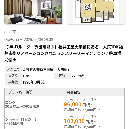
り登
録
福井市
情報更新日 2026/08/09 09:39
【Wi-Fiルーター貸出可能♪】福井工業大学前にある 人気1DK福
井市街リノベーションされたマンスリーリーマンション♪駐車場
完備★
アクセス
えちぜん鉄道三国線「大関駅」
間取り
1DK
面積
22.9m²
築年数
1993年 3月 築
プラン名・期間
月額目安
1日当たり 3,200円～
ロング
96,000
円/月～
30日以上～360日未満
初期費用他 22,000円～
1日当たり 3,400円～
ショート【7日以上】
102,000
円/月～
～30日未満
初期費用他 16,500円～