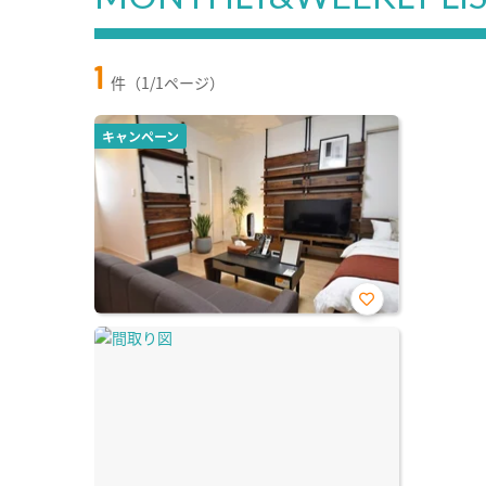
1
件（1/1ページ）
キャンペーン
お気
に入
り登
録