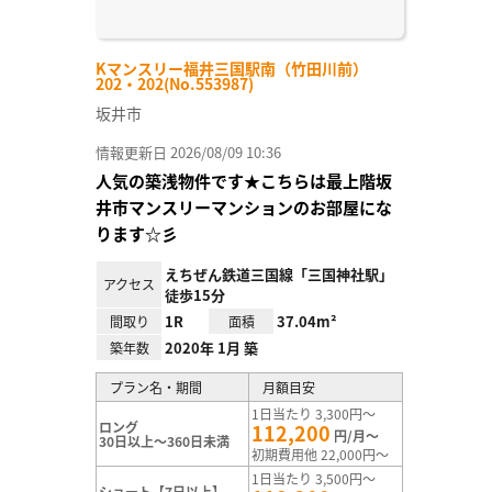
Kマンスリー福井三国駅南（竹田川前）
202・202(No.553987)
坂井市
情報更新日 2026/08/09 10:36
人気の築浅物件です★こちらは最上階坂
井市マンスリーマンションのお部屋にな
ります☆彡
えちぜん鉄道三国線「三国神社駅」
アクセス
徒歩15分
1R
37.04m²
間取り
面積
2020年 1月 築
築年数
プラン名・期間
月額目安
1日当たり 3,300円～
ロング
112,200
円/月～
30日以上～360日未満
初期費用他 22,000円～
1日当たり 3,500円～
ショート【7日以上】