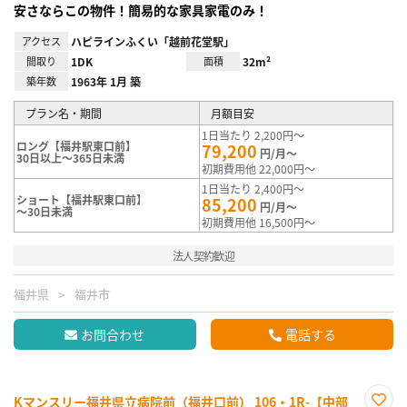
安さならこの物件！簡易的な家具家電のみ！
アクセス
ハピラインふくい「越前花堂駅」
間取り
1DK
面積
32m²
築年数
1963年 1月 築
プラン名・期間
月額目安
1日当たり 2,200円～
ロング【福井駅東口前】
79,200
円/月～
30日以上～365日未満
初期費用他 22,000円～
1日当たり 2,400円～
ショート【福井駅東口前】
85,200
円/月～
～30日未満
初期費用他 16,500円～
法人契約歓迎
福井県
福井市
お問合わせ
電話する
Kマンスリー福井県立病院前（福井口前） 106・1R-【中部