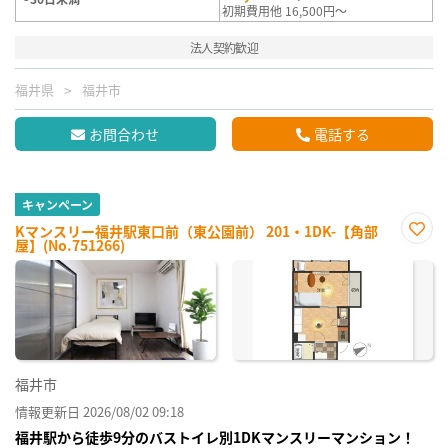
初期費用他 16,500円～
法人契約歓迎
福井県
福井市
お問合わせ
電話する
キャンペーン
Kマンスリー福井駅東口前（東公園前） 201・1DK-【角部
屋】(No.751266)
お気
に入
り登
録
福井市
情報更新日 2026/08/02 09:18
福井駅から徒歩9分のバストイレ別1DKマンスリーマンション！