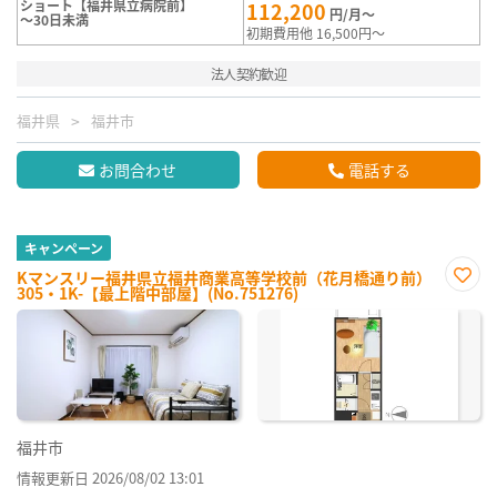
ショート【福井県立病院前】
112,200
円/月～
～30日未満
初期費用他 16,500円～
法人契約歓迎
福井県
福井市
お問合わせ
電話する
キャンペーン
Kマンスリー福井県立福井商業高等学校前（花月橋通り前）
305・1K-【最上階中部屋】(No.751276)
お気
に入
り登
録
福井市
情報更新日 2026/08/02 13:01