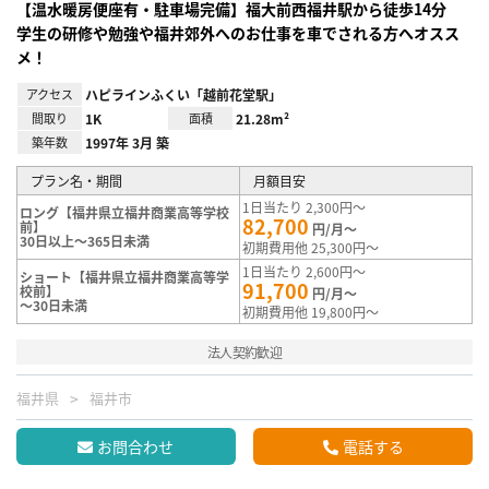
【温水暖房便座有・駐車場完備】福大前西福井駅から徒歩14分
学生の研修や勉強や福井郊外へのお仕事を車でされる方へオスス
メ！
アクセス
ハピラインふくい「越前花堂駅」
間取り
1K
面積
21.28m²
築年数
1997年 3月 築
プラン名・期間
月額目安
1日当たり 2,300円～
ロング【福井県立福井商業高等学校
82,700
前】
円/月～
30日以上～365日未満
初期費用他 25,300円～
1日当たり 2,600円～
ショート【福井県立福井商業高等学
91,700
校前】
円/月～
～30日未満
初期費用他 19,800円～
法人契約歓迎
福井県
福井市
お問合わせ
電話する