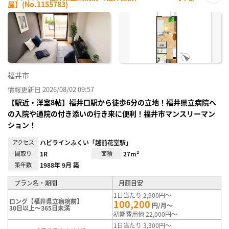
屋】(No.1155783)
お気
に入
り登
録
福井市
情報更新日 2026/08/02 09:57
【駅近・洋室8帖】福井口駅から徒歩6分の立地！福井県立病院へ
の入院や通院の付き添いの行き来に便利！福井市マンスリーマン
ション！
アクセス
ハピラインふくい「越前花堂駅」
間取り
1R
面積
27m²
築年数
1988年 9月 築
プラン名・期間
月額目安
1日当たり 2,900円～
ロング【福井県立病院前】
100,200
円/月～
30日以上～365日未満
初期費用他 22,000円～
1日当たり 3,300円～