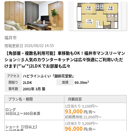
に入
り登
録
福井市
情報更新日 2026/08/02 14:55
【角部屋・複数名利用可能】車移動もOK！福井市マンスリーマン
ション☆彡人気のカウンターキッチンは広々快適にご利用いただ
けます(*'ω'*)2LDＫでお部屋も広々
アクセス
ハピラインふくい「越前花堂駅」
間取り
2LDK
面積
60.39m²
築年数
2001年 3月 築
プラン名・期間
月額目安
1日当たり 3,100円～
ロング
93,000
円/月～
30日以上～360日未満
初期費用他 22,000円～
1日当たり 3,200円～
ショート【7日以上】
96,000
円/月～
～30日未満