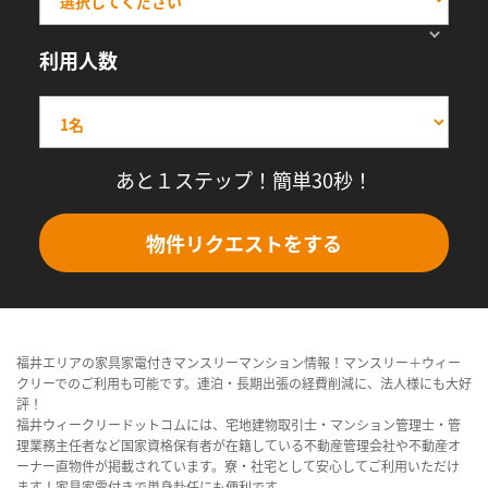
利用人数
あと１ステップ！簡単30秒！
物件リクエストをする
福井エリアの家具家電付きマンスリーマンション情報！マンスリー＋ウィー
クリーでのご利用も可能です。連泊・長期出張の経費削減に、法人様にも大好
評！
福井ウィークリードットコムには、宅地建物取引士・マンション管理士・管
理業務主任者など国家資格保有者が在籍している不動産管理会社や不動産オ
ーナー直物件が掲載されています。寮・社宅として安心してご利用いただけ
ます！家具家電付きで単身赴任にも便利です。