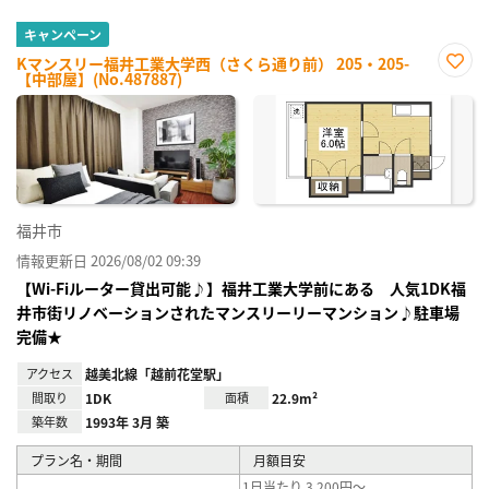
キャンペーン
Kマンスリー福井工業大学西（さくら通り前） 205・205-
【中部屋】(No.487887)
お気
に入
り登
録
福井市
情報更新日 2026/08/02 09:39
【Wi-Fiルーター貸出可能♪】福井工業大学前にある 人気1DK福
井市街リノベーションされたマンスリーリーマンション♪駐車場
完備★
アクセス
越美北線「越前花堂駅」
間取り
1DK
面積
22.9m²
築年数
1993年 3月 築
プラン名・期間
月額目安
1日当たり 3,200円～