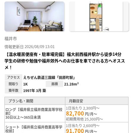
に入
り登
録
福井市
情報更新日 2026/08/09 13:01
【温水暖房便座有・駐車場完備】福大前西福井駅から徒歩14分
学生の研修や勉強や福井郊外へのお仕事を車でされる方へオスス
メ！
アクセス
えちぜん鉄道三国線「田原町駅」
間取り
1K
面積
21.28m²
築年数
1997年 3月 築
プラン名・期間
月額目安
1日当たり 2,300円～
ロング【福井県立福井商業高等学校
82,700
前】
円/月～
30日以上～365日未満
初期費用他 25,300円～
1日当たり 2,600円～
ショート【福井県立福井商業高等学
91,700
校前】
円/月～