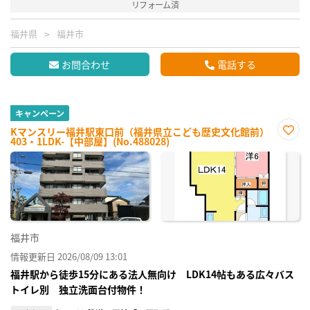
リフォーム済
福井県
福井市
お問合わせ
電話する
キャンペーン
Kマンスリー福井駅東口前（福井県立こども歴史文化館前）
403・1LDK-【中部屋】(No.488028)
お気
に入
り登
録
福井市
情報更新日 2026/08/09 13:01
福井駅から徒歩15分にある法人無向け LDK14帖もある広々バス
トイレ別 独立洗面台付物件！