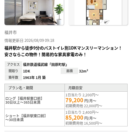
り登
録
福井市
情報更新日 2026/08/09 09:18
福井駅から徒歩9分のバストイレ別1DKマンスリーマンション！
安さならこの物件！簡易的な家具家電のみ！
アクセス
福井鉄道福武線「田原町駅」
間取り
1DK
面積
32m²
築年数
1963年 1月 築
プラン名・期間
月額目安
1日当たり 2,200円～
ロング【福井駅東口前】
79,200
円/月～
30日以上～365日未満
初期費用他 22,000円～
1日当たり 2,400円～
ショート【福井駅東口前】
85,200
円/月～
～30日未満
初期費用他 16,500円～