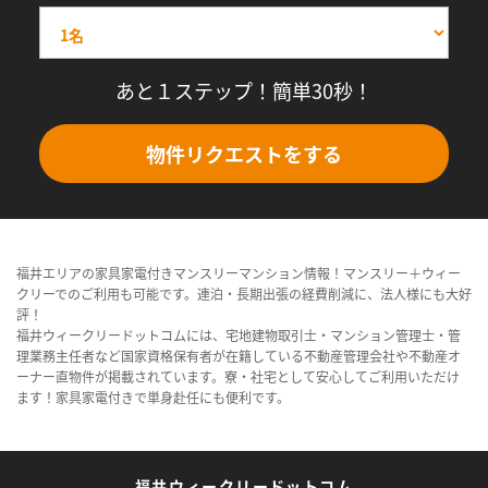
あと１ステップ！簡単30秒！
物件リクエストをする
福井エリアの家具家電付きマンスリーマンション情報！マンスリー＋ウィー
クリーでのご利用も可能です。連泊・長期出張の経費削減に、法人様にも大好
評！
福井ウィークリードットコムには、宅地建物取引士・マンション管理士・管
理業務主任者など国家資格保有者が在籍している不動産管理会社や不動産オ
ーナー直物件が掲載されています。寮・社宅として安心してご利用いただけ
ます！家具家電付きで単身赴任にも便利です。
福井ウィークリードットコム