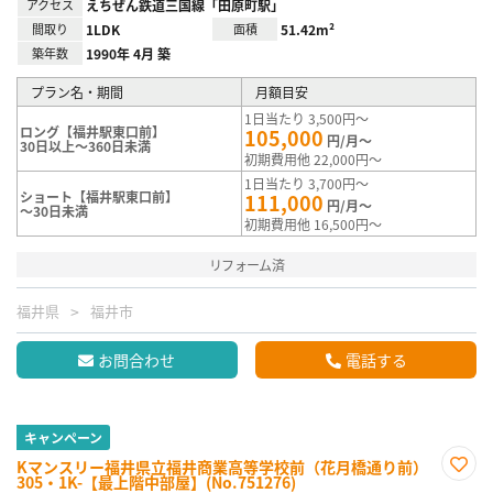
アクセス
えちぜん鉄道三国線「田原町駅」
間取り
1LDK
面積
51.42m²
築年数
1990年 4月 築
プラン名・期間
月額目安
1日当たり 3,500円～
ロング【福井駅東口前】
105,000
円/月～
30日以上～360日未満
初期費用他 22,000円～
1日当たり 3,700円～
ショート【福井駅東口前】
111,000
円/月～
～30日未満
初期費用他 16,500円～
リフォーム済
福井県
福井市
お問合わせ
電話する
キャンペーン
Kマンスリー福井県立福井商業高等学校前（花月橋通り前）
305・1K-【最上階中部屋】(No.751276)
お気