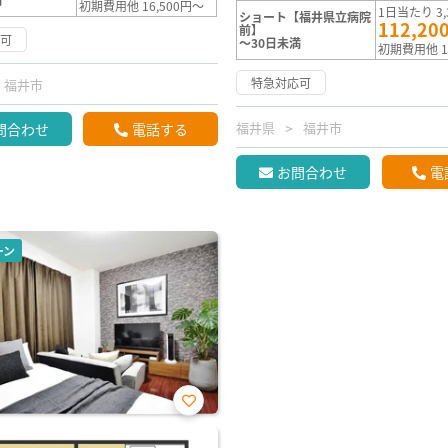
初期費用他 16,500円～
1日当たり 3,
ショート【福井県立病院
112,20
前】
応可
～30日未満
初期費用他 1
特急対応可
福井市
福井県
福井市
問合わせ
電話する
お問合わせ
電
ーン
お気
に入