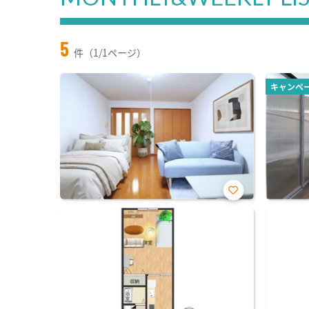
5
件（1/1ページ）
キャンペ
お気
に入
り登
録