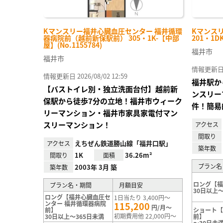
Kマンスリー福井心臓血圧センター 福井循環
Kマンス
器病院前（越前新保駅前） 305・1K-【中部
201・1D
屋】(No.1155784)
福井市
福井市
情報更新日 20
情報更新日 2026/08/02 12:59
福井駅か
【バストイレ別・独立洗面台付】越前新
ンスリー
保駅から徒歩7分の立地！福井市ウィーク
件！簡易
リーマンション・福井市家具家電付マン
スリーマンション！
アクセス
間取り
えちぜん鉄道勝山線「福井口駅」
アクセス
築年数
1K
36.26m²
間取り
面積
プラン名
2003年 3月 築
築年数
ロング【
プラン名・期間
月額目安
30日以上～
ロング【福井心臓血圧セ
1日当たり 3,400円～
ンター 福井循環器病院
115,200
円/月～
前】
ショート
初期費用他 22,000円～
30日以上～365日未満
前】
～30日未