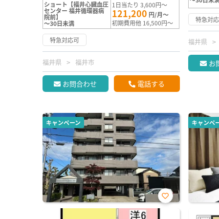
ショート【福井心臓血圧
1日当たり 3,600円～
センター 福井循環器病
121,200
円/月～
院前】
特急対
初期費用他 16,500円～
～30日未満
特急対応可
福井県
福井県
福井市
お
お問合わせ
電話する
キャンペーン
キャンペ
お気
に入