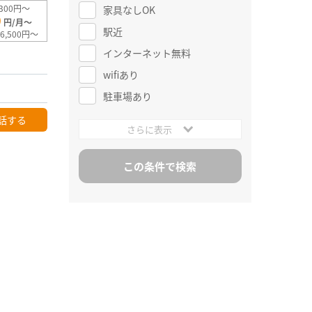
300円～
家具なしOK
0
円/月～
駅近
6,500円～
インターネット無料
wifiあり
駐車場あり
話する
さらに表示