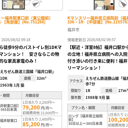
リー福井駅東口前（東公園前）
Kマンスリー福井県立病院前（福
K-【角部屋】(No.751266)
106・1R-【中部屋】(No.1155783
福井市
26/08/02 09:18
情報更新日 2026/08/02 09:57
ら徒歩9分のバストイレ別1DKマ
【駅近・洋室8帖】福井口駅か
マンション！ 安さならこの物
の立地！福井県立病院への入院
的な家具家電のみ！
付き添いの行き来に便利！福井
リーマンション！
えちぜん鉄道三国線「福井口駅」
1DK
32m²
えちぜん鉄道勝山線「福
面積
アクセス
歩7分
1963年 1月 築
1R
27m
間取り
面積
・期間
月額目安
1988年 9月 築
築年数
1日当たり 2,200円～
福井駅東口前】
79,200
プラン名・期間
月額目安
円/月～
365日未満
初期費用他 22,000円～
1日当たり 2,
ロング【福井県立病院
100,20
1日当たり 2,400円～
前】
【福井駅東口
85,200
30日以上～365日未満
円/月～
初期費用他 2
満