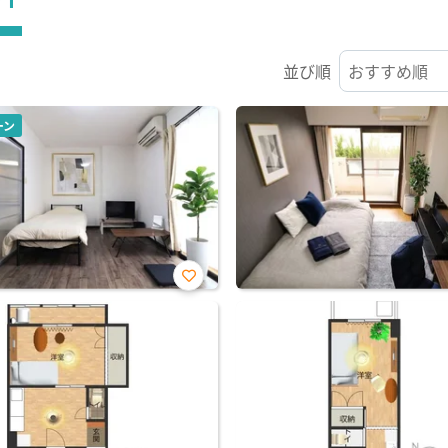
並び順
ーン
お気
に入
り登
録