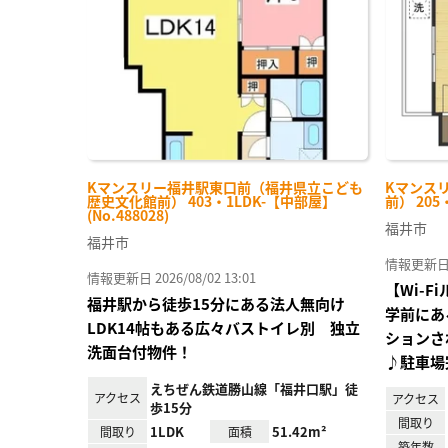
り登
録
Kマンスリー福井駅東口前（福井県立こども
Kマンス
歴史文化館前） 403・1LDK-【中部屋】
前） 205
(No.488028)
福井市
福井市
情報更新日 20
情報更新日 2026/08/02 13:01
【Wi-
福井駅から徒歩15分にある法人無向け
学前にあ
LDK14帖もある広々バストイレ別 独立
ションさ
洗面台付物件！
♪駐車場
えちぜん鉄道勝山線「福井口駅」徒
アクセス
アクセス
歩15分
間取り
1LDK
51.42m²
間取り
面積
築年数