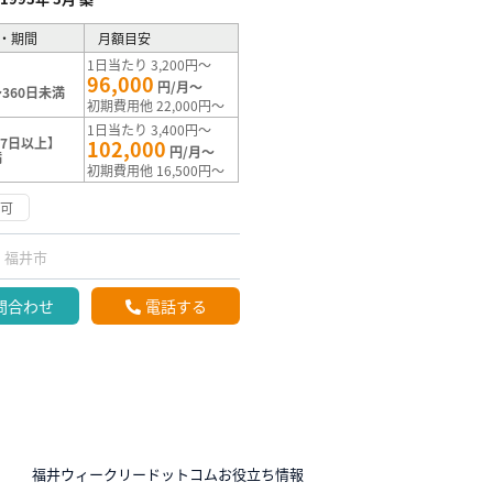
・期間
月額目安
1日当たり 3,200円～
96,000
円/月～
360日未満
初期費用他 22,000円～
1日当たり 3,400円～
7日以上】
102,000
円/月～
満
初期費用他 16,500円～
応可
福井市
問合わせ
電話する
N
福井ウィークリードットコムお役立ち情報