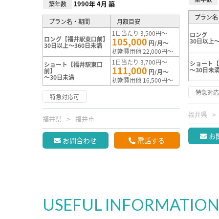
1990年 4月 築
築年数
プラン名
プラン名・期間
月額目安
1日当たり 3,500円～
ロング
ロング【福井駅東口前】
105,000
30日以上～
円/月～
30日以上～360日未満
初期費用他 22,000円～
1日当たり 3,700円～
ショート【
ショート【福井駅東口
111,000
～30日未
前】
円/月～
～30日未満
初期費用他 16,500円～
特急対
特急対応可
福井県
福井県
福井市
お
お問合わせ
電話する
USEFUL INFORMATIO