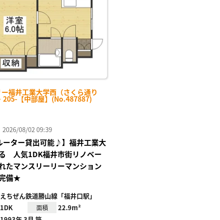
り登
録
リー福井工業大学西（さくら通り
・205-【中部屋】(No.487887)
26/08/02 09:39
Fiルーター貸出可能♪】福井工業大
る 人気1DK福井市街リノベー
れたマンスリーリーマンション
完備★
えちぜん鉄道勝山線「福井口駅」
1DK
22.9m²
面積
1993年 3月 築