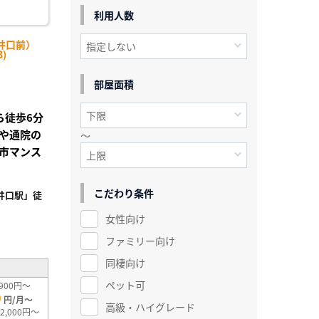
利用人数
井口前）
)
部屋面積
ら徒歩6分
や通院の
～
市マンス
こだわり条件
井口駅」徒
女性向け
²
ファミリー向け
同棲向け
ペット可
900円～
0
円/月～
高級・ハイグレード
2,000円～