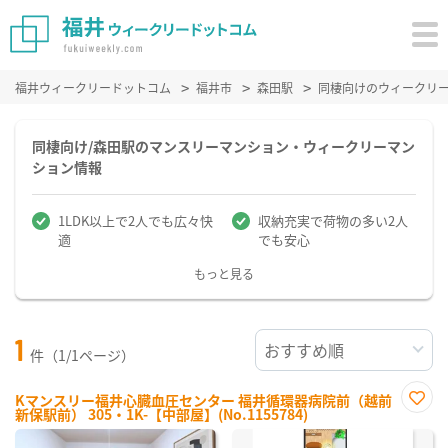
福井ウィークリードットコム
福井市
森田駅
同棲向けのウィークリ
同棲向け/森田駅のマンスリーマンション・ウィークリーマン
ション情報
1LDK以上で2人でも広々快
収納充実で荷物の多い2人
適
でも安心
もっと見る
1
件（1/1ページ）
Kマンスリー福井心臓血圧センター 福井循環器病院前（越前
新保駅前） 305・1K-【中部屋】(No.1155784)
お気
に入