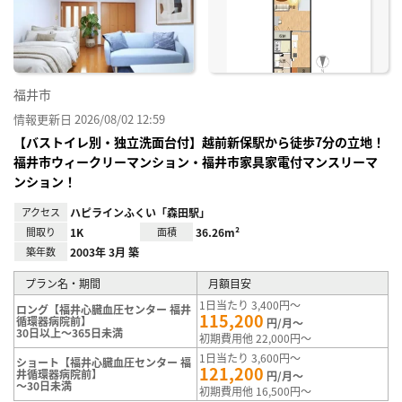
り登
録
福井市
情報更新日 2026/08/02 12:59
【バストイレ別・独立洗面台付】越前新保駅から徒歩7分の立地！
福井市ウィークリーマンション・福井市家具家電付マンスリーマ
ンション！
アクセス
ハピラインふくい「森田駅」
間取り
1K
面積
36.26m²
築年数
2003年 3月 築
プラン名・期間
月額目安
1日当たり 3,400円～
ロング【福井心臓血圧センター 福井
115,200
循環器病院前】
円/月～
30日以上～365日未満
初期費用他 22,000円～
1日当たり 3,600円～
ショート【福井心臓血圧センター 福
121,200
井循環器病院前】
円/月～
～30日未満
初期費用他 16,500円～