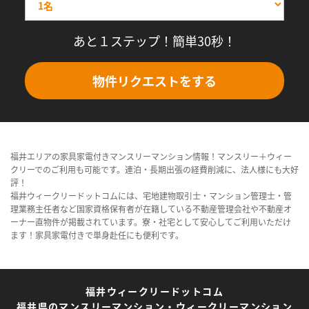
あと１ステップ！簡単30秒！
物件リクエストをする
福井エリアの家具家電付きマンスリーマンション情報！マンスリー＋ウィー
クリーでのご利用も可能です。連泊・長期出張の経費削減に、法人様にも大好
評！
福井ウィークリードットコムには、宅地建物取引士・マンション管理士・管
理業務主任者など国家資格保有者が在籍している不動産管理会社や不動産オ
ーナー直物件が掲載されています。寮・社宅として安心してご利用いただけ
ます！家具家電付きで単身赴任にも便利です。
福井ウィークリードットコム
福井県のマンスリーマンション・ウィークリーマンション