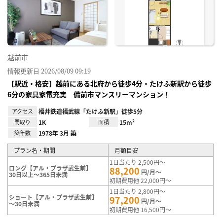
り登
録
越前市
情報更新日 2026/08/09 09:19
【駅近・格安】越前にある北府から徒歩4分・たけふ新駅から徒歩
6分の家具家電充実 備前市マンスリーマンション！
アクセス
福井鉄道福武線「たけふ新駅」徒歩5分
間取り
1K
面積
15m²
築年数
1978年 3月 築
プラン名・期間
月額目安
1日当たり 2,500円～
ロング【アル・プラザ武生前】
88,200
円/月～
30日以上～365日未満
初期費用他 22,000円～
1日当たり 2,800円～
ショート【アル・プラザ武生前】
97,200
円/月～
～30日未満
初期費用他 16,500円～