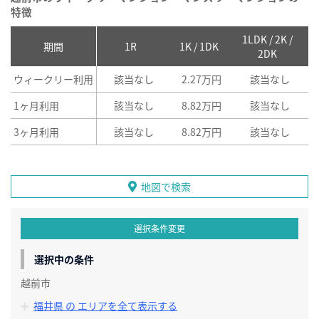
特徴
1LDK / 2K /
2
期間
1R
1K / 1DK
2DK
ウィークリー利用
該当なし
2.27万円
該当なし
1ヶ月利用
該当なし
8.82万円
該当なし
3ヶ月利用
該当なし
8.82万円
該当なし
地図で検索
選択条件変更
選択中の条件
越前市
福井県 の エリアを全て表示する