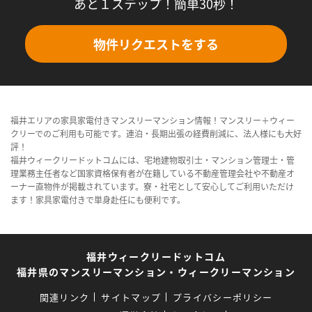
あと１ステップ！簡単30秒！
物件リクエストをする
福井エリアの家具家電付きマンスリーマンション情報！マンスリー＋ウィー
クリーでのご利用も可能です。連泊・長期出張の経費削減に、法人様にも大好
評！
福井ウィークリードットコムには、宅地建物取引士・マンション管理士・管
理業務主任者など国家資格保有者が在籍している不動産管理会社や不動産オ
ーナー直物件が掲載されています。寮・社宅として安心してご利用いただけ
ます！家具家電付きで単身赴任にも便利です。
福井ウィークリードットコム
福井県のマンスリーマンション・ウィークリーマンション
関連リンク
サイトマップ
プライバシーポリシー