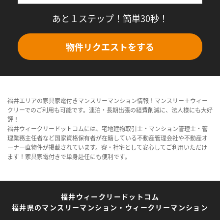
あと１ステップ！簡単30秒！
物件リクエストをする
福井エリアの家具家電付きマンスリーマンション情報！マンスリー＋ウィー
クリーでのご利用も可能です。連泊・長期出張の経費削減に、法人様にも大好
評！
福井ウィークリードットコムには、宅地建物取引士・マンション管理士・管
理業務主任者など国家資格保有者が在籍している不動産管理会社や不動産オ
ーナー直物件が掲載されています。寮・社宅として安心してご利用いただけ
ます！家具家電付きで単身赴任にも便利です。
福井ウィークリードットコム
福井県のマンスリーマンション・ウィークリーマンション