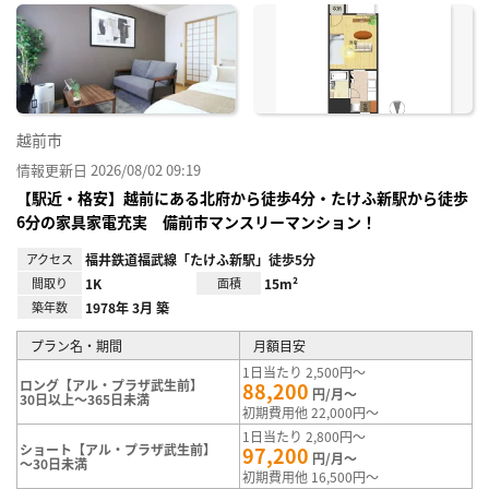
に入
り登
録
越前市
情報更新日 2026/08/02 09:19
【駅近・格安】越前にある北府から徒歩4分・たけふ新駅から徒歩
6分の家具家電充実 備前市マンスリーマンション！
アクセス
福井鉄道福武線「たけふ新駅」徒歩5分
間取り
1K
面積
15m²
築年数
1978年 3月 築
プラン名・期間
月額目安
1日当たり 2,500円～
ロング【アル・プラザ武生前】
88,200
円/月～
30日以上～365日未満
初期費用他 22,000円～
1日当たり 2,800円～
ショート【アル・プラザ武生前】
97,200
円/月～
～30日未満
初期費用他 16,500円～