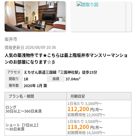
に入
り登
録
坂井市
情報更新日 2026/08/09 10:36
人気の築浅物件です★こちらは最上階坂井市マンスリーマンショ
ンのお部屋になります☆彡
アクセス
えちぜん鉄道三国線「三国神社駅」徒歩15分
間取り
1R
面積
37.04m²
築年数
2020年 1月 築
プラン名・期間
月額目安
1日当たり 3,300円～
ロング
112,200
円/月～
30日以上～360日未満
初期費用他 22,000円～
1日当たり 3,500円～
ショート【7日以上】
118,200
円/月～
～30日未満
初期費用他 16,500円～