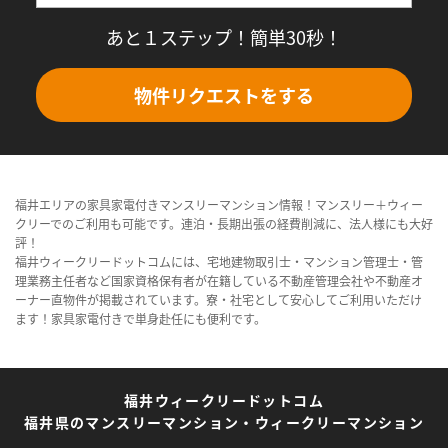
あと１ステップ！簡単30秒！
物件リクエストをする
福井エリアの家具家電付きマンスリーマンション情報！マンスリー＋ウィー
クリーでのご利用も可能です。連泊・長期出張の経費削減に、法人様にも大好
評！
福井ウィークリードットコムには、宅地建物取引士・マンション管理士・管
理業務主任者など国家資格保有者が在籍している不動産管理会社や不動産オ
ーナー直物件が掲載されています。寮・社宅として安心してご利用いただけ
ます！家具家電付きで単身赴任にも便利です。
福井ウィークリードットコム
福井県のマンスリーマンション・ウィークリーマンション