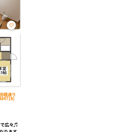
お気
に入
り登
録
木田橋通り
84718)
ので広々♬
なります