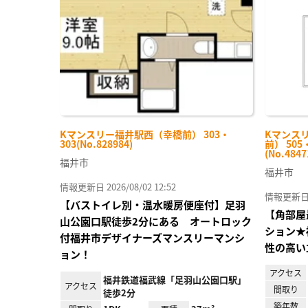
り登
録
Kマンスリー福井駅西（幸橋前） 303・
Kマンス
303(No.828984)
前） 50
(No.4847
福井市
福井市
情報更新日 2026/08/02 12:52
情報更新日 20
【バストイレ別・温水暖房便座付】足羽
【角部屋
山公園口駅徒歩2分にある オートロック
ション★
付福井市デザイナーズマンスリーマンシ
性の高い
ョン！
アクセス
福井鉄道福武線「足羽山公園口駅」
アクセス
間取り
徒歩2分
築年数