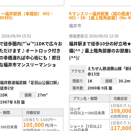
ー福井駅西（幸橋前） 602・
Kマンスリー福井駅東（城の橋通
89385)
601・1K-【最上階角部屋】(No.48
福井市
26/08/04 15:52
情報更新日 2026/08/02 12:58
徒歩圏内(*'ω'*)1DKで広々お
福井駅まで徒歩10分の好立地
ただけます♪オートロック付き
備(^^♪最上階角部屋のお部屋
の幸橋渡れば中心街にも！即日
(^^)/
な福井市マンスリーマンショ
えちぜん鉄道勝山線「新
アクセス
歩13分
1K
30.2m
間取り
面積
福井鉄道福武線「足羽山公園口駅」
徒歩2分
2000年 9月 築
築年数
1DK
27m²
面積
プラン名・期間
月額目安
1987年 8月 築
1日当たり 3,
ロング
108,00
・期間
月額目安
30日以上～360日未満
初期費用他 2
1日当たり 3,500円～
1日当たり 3,
105,000
円/月～
ショート【7日以上】
117,00
360日未満
～30日未満
初期費用他 22,000円～