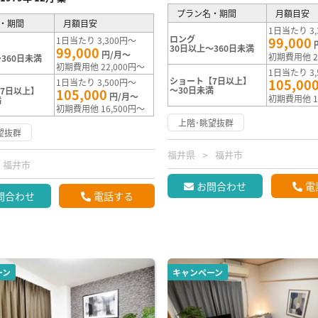
プラン名・期間
月額目安
・期間
月額目安
1日当たり 3,
ロング
99,000
1日当たり 3,300円～
30日以上～360日未満
99,000
円/月～
初期費用他 2
360日未満
初期費用他 22,000円～
1日当たり 3,
ショート【7日以上】
105,00
1日当たり 3,500円～
～30日未満
7日以上】
105,000
円/月～
初期費用他 1
満
初期費用他 16,500円～
上階･眺望抜群
望抜群
福井県
福井市
福井市
お問合わせ
電
問合わせ
電話する
ーン
キャンペーン