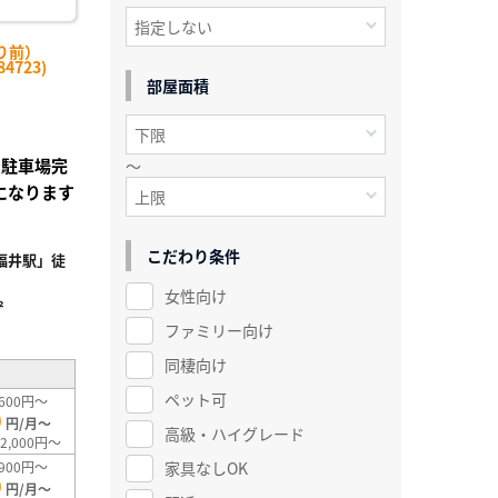
り前）
4723)
部屋面積
★駐車場完
～
になります
こだわり条件
福井駅」徒
女性向け
²
ファミリー向け
同棲向け
ペット可
600円～
0
円/月～
高級・ハイグレード
2,000円～
家具なしOK
900円～
0
円/月～