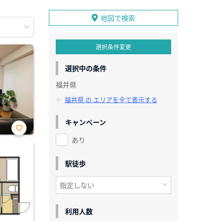
地図で検索
選択条件変更
選択中の条件
福井県
福井県 の エリアを全て表示する
キャンペーン
あり
お気
に入
り登
録
駅徒歩
利用人数