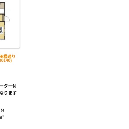
り登
録
木田橋通り
0140)
ーター付
なります
6分
m²