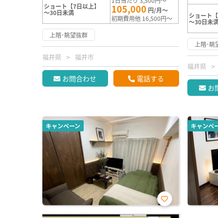
1日当たり 3,500円～
ショート【7日以上】
105,000
円/月～
～30日未満
ショート【
初期費用他 16,500円～
～30日未
上階･眺望抜群
上階･眺
福井県
福井市
福井県
お問合わせ
電話する
お
キャンペーン
キャンペ
お気
に入