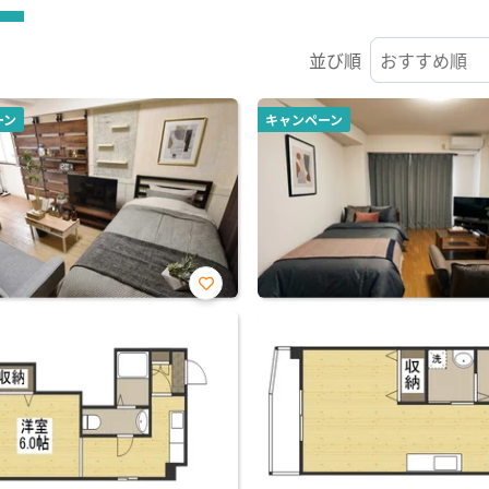
並び順
ーン
キャンペーン
お気
に入
り登
録