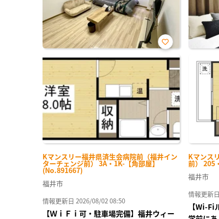
お気
に入
り登
録
Kマンスリー福井県済生会病院前（福井イン
Kマンス
ターチェンジ前） 3A・1K-【角部屋】
前） 205
(No.891667)
福井市
福井市
情報更新日 20
情報更新日 2026/08/02 08:50
【Wi-
【ＷｉＦｉ可・駐車場完備】福井ウィー
学前にあ