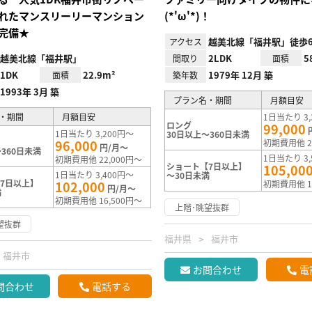
れたマンスリーリーマンション
(*'ω'*)！
完備★
越美北線「福井駅」徒歩
アクセス
越美北線「福井駅」
2LDK
5
間取り
面積
1DK
22.9m²
1979年 12月 築
面積
築年数
1993年 3月 築
プラン名・期間
月額目安
・期間
月額目安
1日当たり 3,
ロング
99,000
1日当たり 3,200円～
30日以上～360日未満
96,000
初期費用他 2
円/月～
360日未満
1日当たり 3,
初期費用他 22,000円～
ショート【7日以上】
105,00
1日当たり 3,400円～
～30日未満
7日以上】
102,000
初期費用他 1
円/月～
満
初期費用他 16,500円～
上階･眺望抜群
望抜群
福井県
福井市
福井市
お問合わせ
電
問合わせ
電話する