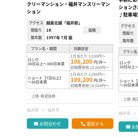
クリーマンション・福井マンスリーマン
ションさ
ション
♪駐車場
越美北線「福井駅」
アクセス
アクセス
1K
間取り
面積
間取り
1997年 7月 築
築年数
築年数
プラン名・期間
月額目安
プラン名
1日当たり 3,100円～
ロング
106,200
円/月～
ロング
30日以上～360日未満
30日以上～
初期費用他 22,000円～
1日当たり 3,200円～
ショート【7日以上】
109,200
円/月～
ショート【
～30日未満
～30日未
初期費用他 16,500円～
上階･眺望抜群
上階･眺
福井県
福井市
福井県
お問合わせ
電話する
お