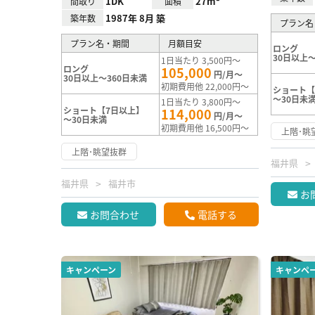
1DK
27m²
間取り
面積
1987年 8月 築
築年数
プラン名
プラン名・期間
月額目安
ロング
30日以上～
1日当たり 3,500円～
ロング
105,000
円/月～
30日以上～360日未満
初期費用他 22,000円～
ショート【
～30日未
1日当たり 3,800円～
ショート【7日以上】
114,000
円/月～
～30日未満
初期費用他 16,500円～
上階･眺
上階･眺望抜群
福井県
福井県
福井市
お
お問合わせ
電話する
キャンペーン
キャンペ