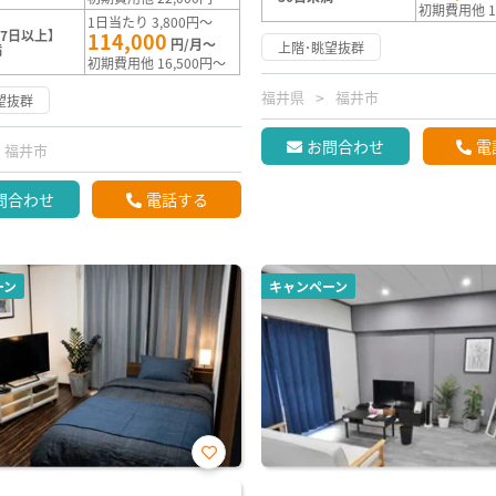
初期費用他 1
1日当たり 3,800円～
7日以上】
114,000
円/月～
上階･眺望抜群
満
初期費用他 16,500円～
福井県
福井市
望抜群
お問合わせ
電
福井市
問合わせ
電話する
ーン
キャンペーン
お気
に入