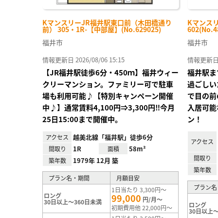
KマンスリーJR福井駅東口前（木田橋通り
Kマンスリ
前） 305・1R-【中部屋】(No.629025)
602(No.4
福井市
福井市
情報更新日 2026/08/06 15:15
情報更新日 20
【JR福井駅徒歩6分・450ｍ】福井ウィー
福井駅まで
クリーマンション。ファミリー可で駐車
過ごしい
場も利用可能♪【特別キャンペーン開催
で目の前
中♪】通常賃料4,100円⇒3,300円‼今月
入居可能
25日15:00まで開催中。
ン！
越美北線「福井駅」徒歩6分
アクセス
アクセス
1R
58m²
間取り
面積
間取り
1979年 12月 築
築年数
築年数
プラン名・期間
月額目安
プラン名
1日当たり 3,300円～
ロング
99,000
円/月～
30日以上～360日未満
ロング
初期費用他 22,000円～
30日以上～