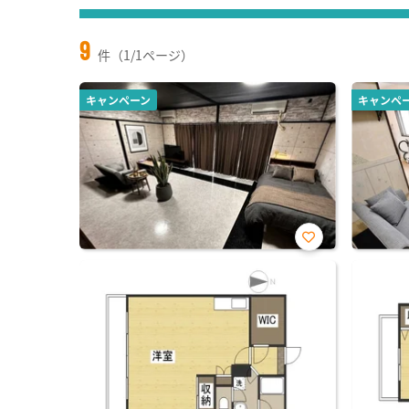
9
件（1/1ページ）
キャンペーン
キャンペ
お気
に入
り登
録