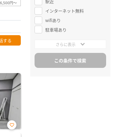
駅近
6,500円～
インターネット無料
wifiあり
駐車場あり
話する
さらに表示
お気
に入