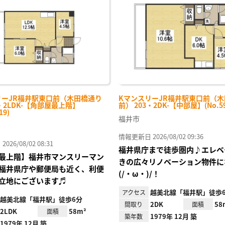
り登
録
リーJR福井駅東口前（木田橋通り
KマンスリーJR福井駅東口前（
5・2LDK-【角部屋最上階】
前） 203・2DK-【中部屋】(No.59
19)
福井市
情報更新日 2026/08/02 09:36
26/08/02 08:31
福井県庁まで徒歩圏内♪エレベ
最上階】福井市マンスリーマン
きの広々リノベーション物件に
福井県庁や郵便局も近く、利便
(/・ω・)/！
立地にございます♬
越美北線「福井駅」徒歩
アクセス
越美北線「福井駅」徒歩6分
2DK
58
間取り
面積
2LDK
58m²
面積
1979年 12月 築
築年数
1979年 12月 築