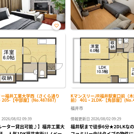
お気
に入
り登
録
リー福井工業大学西（さくら通り
KマンスリーJR福井駅東口前（
・205-【中部屋】(No.487887)
前） 401・2LDK-【角部屋】(No.4
福井市
26/08/02 09:39
情報更新日 2026/08/02 09:29
Fiルーター貸出可能♪】福井工業大
福井駅まで徒歩6分★2DLKな
る 人気1DK福井市街リノベー
ファミリー向けタイプの物件に