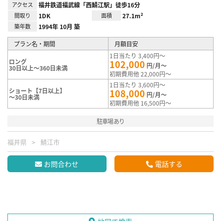
アクセス
福井鉄道福武線「西鯖江駅」徒歩16分
間取り
1DK
面積
27.1m²
築年数
1994年 10月 築
プラン名・期間
月額目安
1日当たり 3,400円～
ロング
102,000
円/月～
30日以上～360日未満
初期費用他 22,000円～
1日当たり 3,600円～
ショート【7日以上】
108,000
円/月～
～30日未満
初期費用他 16,500円～
駐車場あり
福井県
鯖江市
お問合わせ
電話する