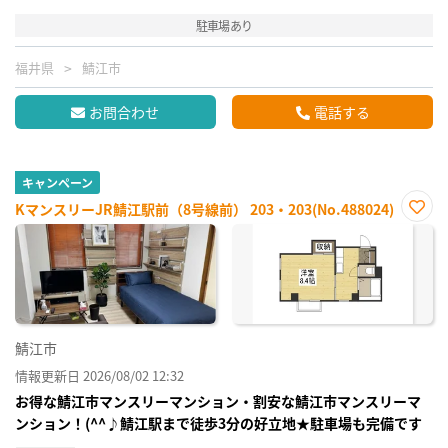
駐車場あり
福井県
鯖江市
お問合わせ
電話する
キャンペーン
KマンスリーJR鯖江駅前（8号線前） 203・203(No.488024)
お気
に入
り登
録
鯖江市
情報更新日 2026/08/02 12:32
お得な鯖江市マンスリーマンション・割安な鯖江市マンスリーマ
ンション！(^^♪鯖江駅まで徒歩3分の好立地★駐車場も完備です