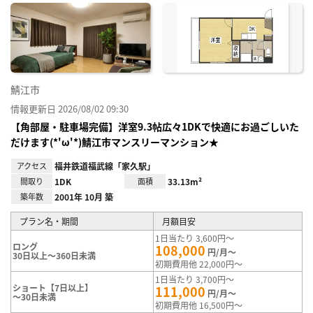
に入
り登
録
鯖江市
情報更新日 2026/08/02 09:30
【角部屋・駐車場完備】洋室9.3帖広々1DKで快適にお過ごしいた
だけます(*'ω'*)鯖江市マンスリーマンション★
アクセス
福井鉄道福武線「家久駅」
間取り
1DK
面積
33.13m²
築年数
2001年 10月 築
プラン名・期間
月額目安
1日当たり 3,600円～
ロング
108,000
円/月～
30日以上～360日未満
初期費用他 22,000円～
1日当たり 3,700円～
ショート【7日以上】
111,000
円/月～
～30日未満
初期費用他 16,500円～