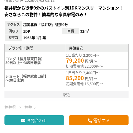
情報更新日 2026/08/02 09:18
福井駅から徒歩9分のバストイレ別1DKマンスリーマンション！
安さならこの物件！簡易的な家具家電のみ！
アクセス
越美北線「福井駅」徒歩9分
間取り
1DK
面積
32m²
築年数
1963年 1月 築
プラン名・期間
月額目安
1日当たり 2,200円～
ロング【福井駅東口前】
79,200
円/月～
30日以上～365日未満
初期費用他 22,000円～
1日当たり 2,400円～
ショート【福井駅東口前】
85,200
円/月～
～30日未満
初期費用他 16,500円～
駅近
福井県
福井市
お問合わせ
電話する