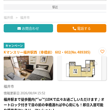
駅近
福井県
福井市
お問合わせ
電話する
キャンペーン
Kマンスリー福井駅西（幸橋前） 602・602(No.489385)
お気
に入
り登
録
福井市
情報更新日 2026/08/04 15:52
福井駅まで徒歩圏内(*'ω'*)1DKで広々お過ごしいただけます♪オ
ートロック付きで目の前の幸橋渡れば中心街にも！即日入居可能