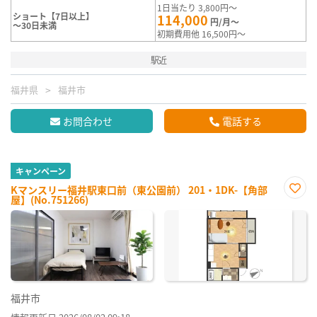
1日当たり 3,800円～
ショート【7日以上】
114,000
円/月～
～30日未満
初期費用他 16,500円～
駅近
福井県
福井市
お問合わせ
電話する
キャンペーン
Kマンスリー福井駅東口前（東公園前） 201・1DK-【角部
屋】(No.751266)
お気
に入
り登
録
福井市