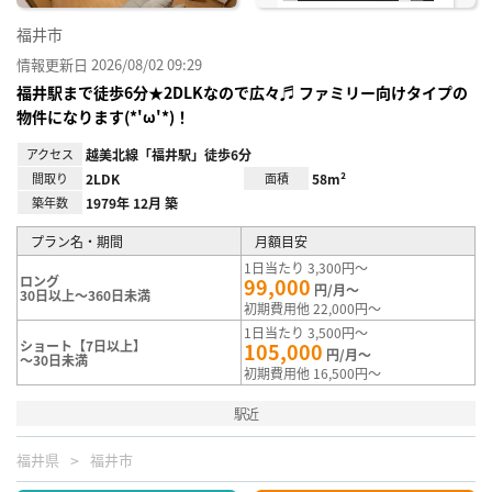
福井市
情報更新日 2026/08/02 09:29
福井駅まで徒歩6分★2DLKなので広々♬ ファミリー向けタイプの
物件になります(*'ω'*)！
アクセス
越美北線「福井駅」徒歩6分
間取り
2LDK
面積
58m²
築年数
1979年 12月 築
プラン名・期間
月額目安
1日当たり 3,300円～
ロング
99,000
円/月～
30日以上～360日未満
初期費用他 22,000円～
1日当たり 3,500円～
ショート【7日以上】
105,000
円/月～
～30日未満
初期費用他 16,500円～
駅近
福井県
福井市