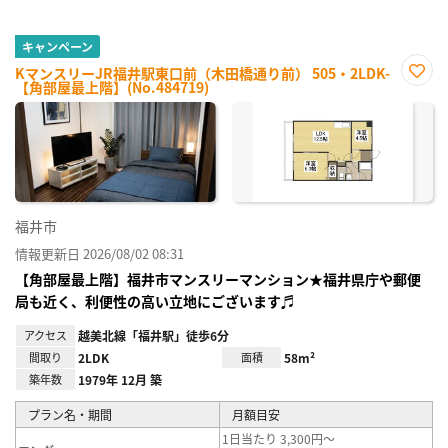
キャンペーン
KマンスリーJR福井駅東口前（木田橋通り前） 505・2LDK-
【角部屋最上階】(No.484719)
お気
に入
り登
録
福井市
情報更新日 2026/08/02 08:31
【角部屋最上階】福井市マンスリーマンション★福井県庁や郵便
局も近く、利便性の高い立地にございます♬
アクセス
越美北線「福井駅」徒歩6分
間取り
2LDK
面積
58m²
築年数
1979年 12月 築
プラン名・期間
月額目安
1日当たり 3,300円～