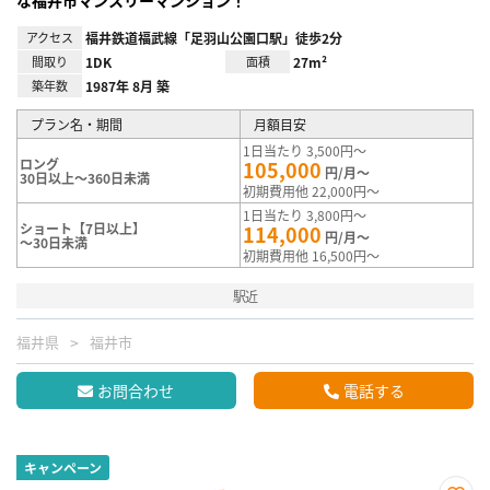
な福井市マンスリーマンション！
アクセス
福井鉄道福武線「足羽山公園口駅」徒歩2分
間取り
1DK
面積
27m²
築年数
1987年 8月 築
プラン名・期間
月額目安
1日当たり 3,500円～
ロング
105,000
円/月～
30日以上～360日未満
初期費用他 22,000円～
1日当たり 3,800円～
ショート【7日以上】
114,000
円/月～
～30日未満
初期費用他 16,500円～
駅近
福井県
福井市
お問合わせ
電話する
キャンペーン