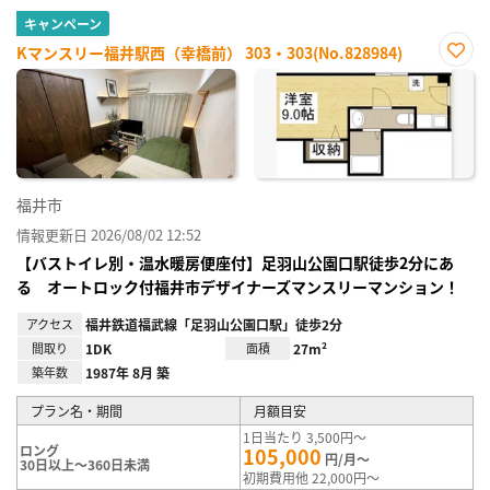
キャンペーン
Kマンスリー福井駅西（幸橋前） 303・303(No.828984)
お気
に入
り登
録
福井市
情報更新日 2026/08/02 12:52
【バストイレ別・温水暖房便座付】足羽山公園口駅徒歩2分にあ
る オートロック付福井市デザイナーズマンスリーマンション！
アクセス
福井鉄道福武線「足羽山公園口駅」徒歩2分
間取り
1DK
面積
27m²
築年数
1987年 8月 築
プラン名・期間
月額目安
1日当たり 3,500円～
ロング
105,000
円/月～
30日以上～360日未満
初期費用他 22,000円～