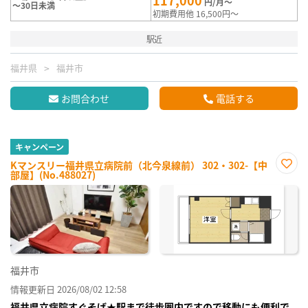
117,000
円/月～
～30日未満
初期費用他 16,500円～
駅近
福井県
福井市
お問合わせ
電話する
キャンペーン
Kマンスリー福井県立病院前（北今泉線前） 302・302-【中
部屋】(No.488027)
お気
に入
り登
録
福井市
情報更新日 2026/08/02 12:58
福井県立病院すぐそば★駅まで徒歩圏内ですので移動にも便利で