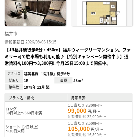
り登
録
福井市
情報更新日 2026/08/06 15:15
【JR福井駅徒歩6分・450ｍ】福井ウィークリーマンション。ファ
ミリー可で駐車場も利用可能♪【特別キャンペーン開催中♪】通
常賃料4,100円⇒3,300円‼今月25日15:00まで開催中。
アクセス
越美北線「福井駅」徒歩6分
間取り
1R
面積
58m²
築年数
1979年 12月 築
プラン名・期間
月額目安
1日当たり 3,300円～
ロング
99,000
円/月～
30日以上～360日未満
初期費用他 22,000円～
1日当たり 3,500円～
ショート【7日以上】
105,000
円/月～
～30日未満
初期費用他 16,500円～