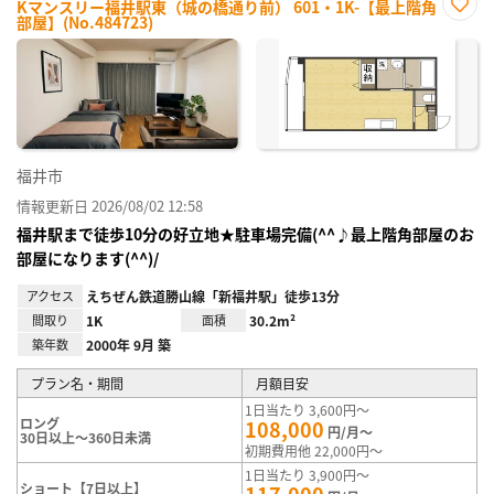
Kマンスリー福井駅東（城の橋通り前） 601・1K-【最上階角
部屋】(No.484723)
お気
に入
り登
録
福井市
情報更新日 2026/08/02 12:58
福井駅まで徒歩10分の好立地★駐車場完備(^^♪最上階角部屋のお
部屋になります(^^)/
アクセス
えちぜん鉄道勝山線「新福井駅」徒歩13分
間取り
1K
面積
30.2m²
築年数
2000年 9月 築
プラン名・期間
月額目安
1日当たり 3,600円～
ロング
108,000
円/月～
30日以上～360日未満
初期費用他 22,000円～
1日当たり 3,900円～
ショート【7日以上】