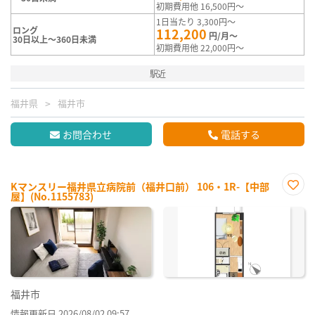
初期費用他 16,500円～
1日当たり 3,300円～
ロング
112,200
円/月～
30日以上～360日未満
初期費用他 22,000円～
駅近
福井県
福井市
お問合わせ
電話する
Kマンスリー福井県立病院前（福井口前） 106・1R-【中部
屋】(No.1155783)
お気
に入
り登
録
福井市
情報更新日 2026/08/02 09:57