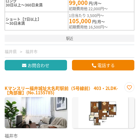
ロング
99,000
円/月～
30日以上～360日未満
初期費用他 22,000円～
1日当たり 3,500円～
ショート【7日以上】
105,000
円/月～
～30日未満
初期費用他 16,500円～
駅近
福井県
福井市
お問合わせ
電話する
Kマンスリー福井城址大名町駅前（5号線前） 403・2LDK-
【角部屋】(No.1155785)
お気
に入
り登
録
福井市