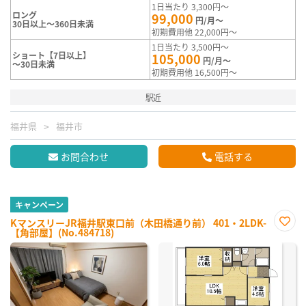
1日当たり 3,300円～
ロング
99,000
円/月～
30日以上～360日未満
初期費用他 22,000円～
1日当たり 3,500円～
ショート【7日以上】
105,000
円/月～
～30日未満
初期費用他 16,500円～
駅近
福井県
福井市
お問合わせ
電話する
キャンペーン
KマンスリーJR福井駅東口前（木田橋通り前） 401・2LDK-
【角部屋】(No.484718)
お気
に入
り登
録