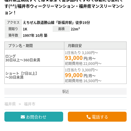
す(^^)/福井市ウィークリーマンション・福井県マンスリーマンシ
ョン！
アクセス
えちぜん鉄道勝山線「新福井駅」徒歩19分
間取り
1K
面積
22m²
築年数
1997年 10月 築
プラン名・期間
月額目安
1日当たり 3,100円～
ロング
93,000
円/月～
30日以上～360日未満
初期費用他 22,000円～
1日当たり 3,300円～
ショート【7日以上】
99,000
円/月～
～30日未満
初期費用他 16,500円～
駅近
福井県
福井市
お問合わせ
電話する