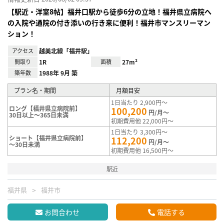
【駅近・洋室8帖】福井口駅から徒歩6分の立地！福井県立病院へ
の入院や通院の付き添いの行き来に便利！福井市マンスリーマン
ション！
アクセス
越美北線「福井駅」
間取り
1R
面積
27m²
築年数
1988年 9月 築
プラン名・期間
月額目安
1日当たり 2,900円～
ロング【福井県立病院前】
100,200
円/月～
30日以上～365日未満
初期費用他 22,000円～
1日当たり 3,300円～
ショート【福井県立病院前】
112,200
円/月～
～30日未満
初期費用他 16,500円～
駅近
福井県
福井市
お問合わせ
電話する