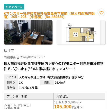
キャンペーン
Kマンスリー福井県立福井商業高等学校前（福大前西福井駅
南） 205・205-【中部屋】(No.489389)
お気
に入
り登
録
福井市
情報更新日 2026/08/02 12:57
福大前西福井駅まで徒歩圏内♪安心のTVモニター付き駐車場有物
件でございます(^^)/お得な福井市マンスリー！
アクセス
えちぜん鉄道三国線「福大前西福井駅」徒歩14分
間取り
1K
面積
26.4m²
築年数
1997年 3月 築
プラン名・期間
月額目安
1日当たり 3,500円～
ショート【7日以上】
105,000
円/月～
～30日未満