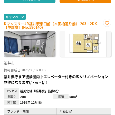
キャンペーン
KマンスリーJR福井駅東口前（木田橋通り前） 203・2DK-
【中部屋】(No.590140)
お気
に入
り登
録
福井市
情報更新日 2026/08/02 09:36
福井県庁まで徒歩圏内♪エレベーター付きの広々リノベーション
物件になります(/・ω・)/！
アクセス
越美北線「福井駅」徒歩6分
間取り
2DK
面積
58m²
築年数
1979年 12月 築
プラン名・期間
月額目安