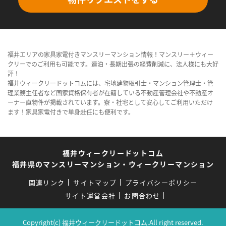
福井エリアの家具家電付きマンスリーマンション情報！マンスリー＋ウィー
クリーでのご利用も可能です。連泊・長期出張の経費削減に、法人様にも大好
評！
福井ウィークリードットコムには、宅地建物取引士・マンション管理士・管
理業務主任者など国家資格保有者が在籍している不動産管理会社や不動産オ
ーナー直物件が掲載されています。寮・社宅として安心してご利用いただけ
ます！家具家電付きで単身赴任にも便利です。
福井ウィークリードットコム
福井県のマンスリーマンション・ウィークリーマンション
関連リンク
サイトマップ
プライバシーポリシー
サイト運営会社
お問合わせ
Copyright(c) 福井ウィークリードットコム.All right reserved.