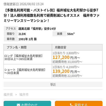
情報更新日 2026/08/02 15:24
【多数名利用可能・バストイレ別】福井城址大名町駅から徒歩7
分！法人様利用複数名利用で経費削減にもオススメ 福井市ファ
ミリーマンスリーマンション！
アクセス
越美北線「福井駅」徒歩14分
間取り
2LDK
面積
56m²
築年数
1991年 2月 築
プラン名・期間
月額目安
1日当たり 3,800円～
ロング【福井城址大名町駅前】
127,200
円/月～
30日以上～365日未満
初期費用他 33,000円～
1日当たり 4,200円～
ショート【福井城址大名町駅前】
139,200
円/月～
～30日未満
初期費用他 22,000円～
駅近
福井県
福井市
お問合わせ
電話する