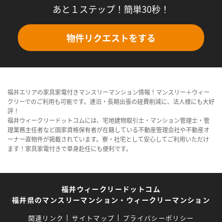
あと１ステップ！簡単30秒！
物件リクエストをする
福井エリアの家具家電付きマンスリーマンション情報！マンスリー＋ウィー
クリーでのご利用も可能です。連泊・長期出張の経費削減に、法人様にも大好
評！
福井ウィークリードットコムには、宅地建物取引士・マンション管理士・管
理業務主任者など国家資格保有者が在籍している不動産管理会社や不動産オ
ーナー直物件が掲載されています。寮・社宅として安心してご利用いただけ
ます！家具家電付きで単身赴任にも便利です。
福井ウィークリードットコム
福井県のマンスリーマンション・ウィークリーマンション
関連リンク
サイトマップ
プライバシーポリシー