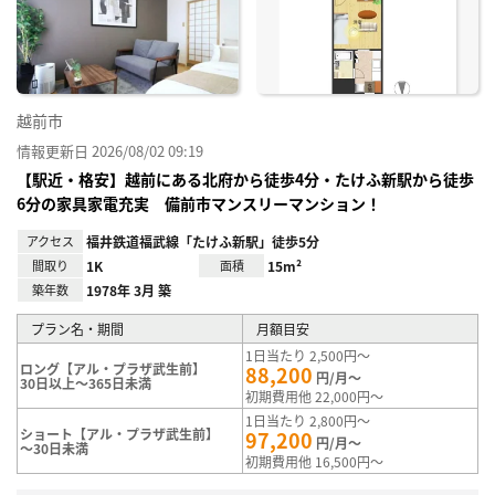
り登
録
越前市
情報更新日 2026/08/02 09:19
【駅近・格安】越前にある北府から徒歩4分・たけふ新駅から徒歩
6分の家具家電充実 備前市マンスリーマンション！
アクセス
福井鉄道福武線「たけふ新駅」徒歩5分
間取り
1K
面積
15m²
築年数
1978年 3月 築
プラン名・期間
月額目安
1日当たり 2,500円～
ロング【アル・プラザ武生前】
88,200
円/月～
30日以上～365日未満
初期費用他 22,000円～
1日当たり 2,800円～
ショート【アル・プラザ武生前】
97,200
円/月～
～30日未満
初期費用他 16,500円～