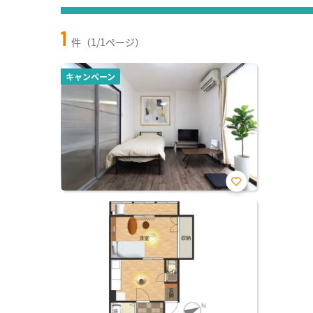
1
件（1/1ページ）
キャンペーン
お気
に入
り登
録