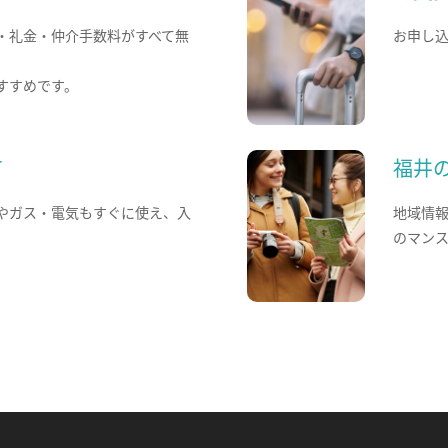
・礼金・仲介手数料がすべて無
お申し
すすめです。
て
福井
やガス・電気もすぐに使え、入
地域情
のマン