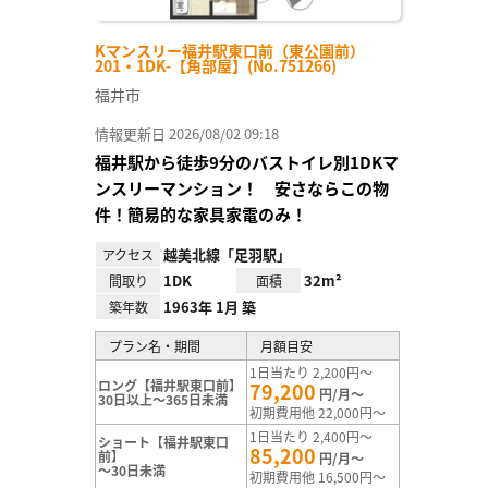
Kマンスリー福井駅東口前（東公園前）
201・1DK-【角部屋】(No.751266)
福井市
情報更新日 2026/08/02 09:18
福井駅から徒歩9分のバストイレ別1DKマ
ンスリーマンション！ 安さならこの物
件！簡易的な家具家電のみ！
越美北線「足羽駅」
アクセス
1DK
32m²
間取り
面積
1963年 1月 築
築年数
プラン名・期間
月額目安
1日当たり 2,200円～
ロング【福井駅東口前】
79,200
円/月～
30日以上～365日未満
初期費用他 22,000円～
1日当たり 2,400円～
ショート【福井駅東口
85,200
前】
円/月～
～30日未満
初期費用他 16,500円～