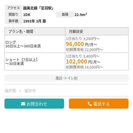
アクセス
越美北線「足羽駅」
間取り
1DK
面積
22.9m²
築年数
1993年 3月 築
プラン名・期間
月額目安
1日当たり 3,200円～
ロング
96,000
円/月～
30日以上～360日未満
初期費用他 22,000円～
1日当たり 3,400円～
ショート【7日以上】
102,000
円/月～
～30日未満
初期費用他 16,500円～
風呂･トイレ別
福井県
福井市
お問合わせ
電話する