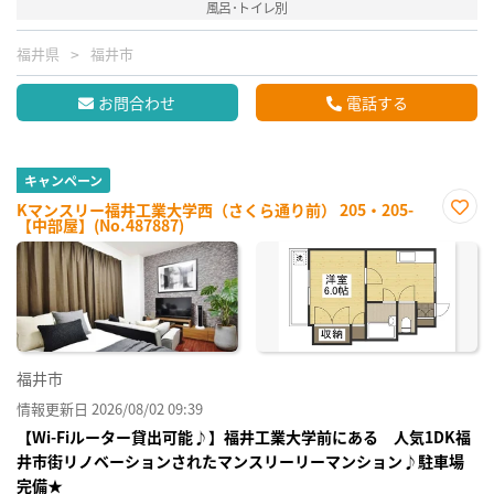
風呂･トイレ別
福井県
福井市
お問合わせ
電話する
キャンペーン
Kマンスリー福井工業大学西（さくら通り前） 205・205-
【中部屋】(No.487887)
お気
に入
り登
録
福井市
情報更新日 2026/08/02 09:39
【Wi-Fiルーター貸出可能♪】福井工業大学前にある 人気1DK福
井市街リノベーションされたマンスリーリーマンション♪駐車場
完備★