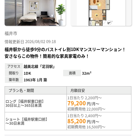
り登
録
福井市
情報更新日 2026/08/02 09:18
福井駅から徒歩9分のバストイレ別1DKマンスリーマンション！
安さならこの物件！簡易的な家具家電のみ！
アクセス
越美北線「足羽駅」
間取り
1DK
面積
32m²
築年数
1963年 1月 築
プラン名・期間
月額目安
1日当たり 2,200円～
ロング【福井駅東口前】
79,200
円/月～
30日以上～365日未満
初期費用他 22,000円～
1日当たり 2,400円～
ショート【福井駅東口前】
85,200
円/月～
～30日未満
初期費用他 16,500円～