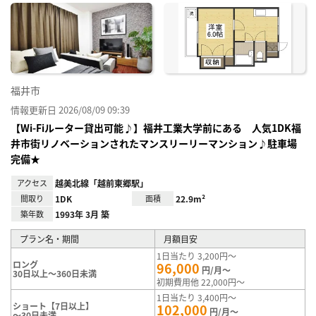
に入
り登
録
福井市
情報更新日 2026/08/09 09:39
【Wi-Fiルーター貸出可能♪】福井工業大学前にある 人気1DK福
井市街リノベーションされたマンスリーリーマンション♪駐車場
完備★
アクセス
越美北線「越前東郷駅」
間取り
1DK
面積
22.9m²
築年数
1993年 3月 築
プラン名・期間
月額目安
1日当たり 3,200円～
ロング
96,000
円/月～
30日以上～360日未満
初期費用他 22,000円～
1日当たり 3,400円～
ショート【7日以上】
102,000
円/月～
～30日未満