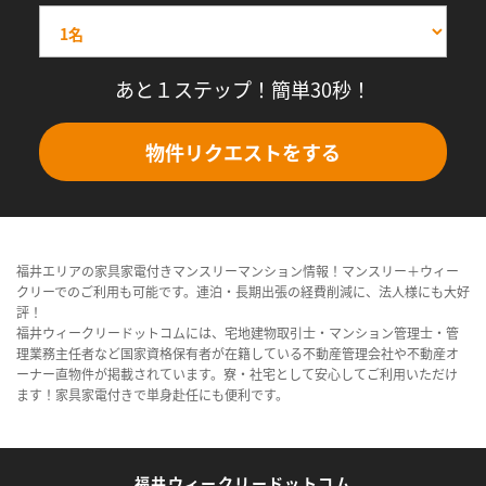
あと１ステップ！簡単30秒！
物件リクエストをする
福井エリアの家具家電付きマンスリーマンション情報！マンスリー＋ウィー
クリーでのご利用も可能です。連泊・長期出張の経費削減に、法人様にも大好
評！
福井ウィークリードットコムには、宅地建物取引士・マンション管理士・管
理業務主任者など国家資格保有者が在籍している不動産管理会社や不動産オ
ーナー直物件が掲載されています。寮・社宅として安心してご利用いただけ
ます！家具家電付きで単身赴任にも便利です。
福井ウィークリードットコム