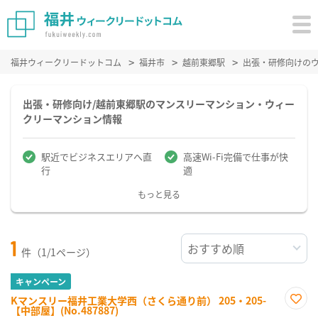
福井ウィークリードットコム
福井市
越前東郷駅
出張・研修向けの
出張・研修向け/越前東郷駅のマンスリーマンション・ウィー
クリーマンション情報
駅近でビジネスエリアへ直
高速Wi-Fi完備で仕事が快
行
適
もっと見る
1
件（1/1ページ）
キャンペーン
Kマンスリー福井工業大学西（さくら通り前） 205・205-
【中部屋】(No.487887)
お気