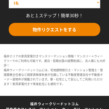
あと１ステップ！簡単30秒！
物件リクエストをする
福井エリアの家具家電付きマンスリーマンション情報！マンスリー＋ウィー
クリーでのご利用も可能です。連泊・長期出張の経費削減に、法人様にも大好
評！
福井ウィークリードットコムには、宅地建物取引士・マンション管理士・管
理業務主任者など国家資格保有者が在籍している不動産管理会社や不動産オ
ーナー直物件が掲載されています。寮・社宅として安心してご利用いただけ
ます！家具家電付きで単身赴任にも便利です。
福井ウィークリードットコム
福井県のマンスリーマンション・ウィークリーマンション