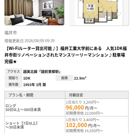
り登
録
福井市
情報更新日 2026/08/09 09:39
【Wi-Fiルーター貸出可能♪】福井工業大学前にある 人気1DK福
井市街リノベーションされたマンスリーリーマンション♪駐車場
完備★
アクセス
越美北線「越前東郷駅」
間取り
1DK
面積
22.9m²
築年数
1993年 3月 築
プラン名・期間
月額目安
1日当たり 3,200円～
ロング
96,000
円/月～
30日以上～360日未満
初期費用他 22,000円～
1日当たり 3,400円～
ショート【7日以上】
102,000
円/月～
～30日未満
初期費用他 16,500円～