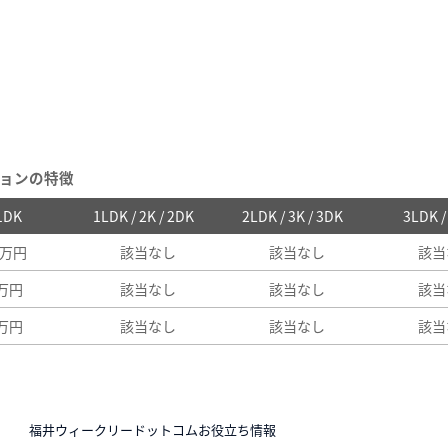
ョンの特徴
 1DK
1LDK / 2K / 2DK
2LDK / 3K / 3DK
3LDK 
8万円
該当なし
該当なし
該当
6万円
該当なし
該当なし
該当
6万円
該当なし
該当なし
該当
N
福井ウィークリードットコムお役立ち情報