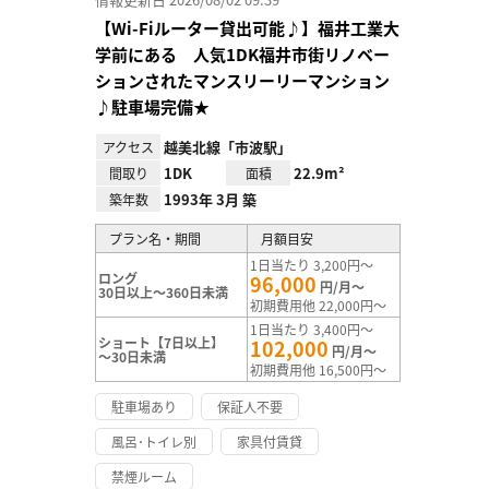
【Wi-Fiルーター貸出可能♪】福井工業大
学前にある 人気1DK福井市街リノベー
ションされたマンスリーリーマンション
♪駐車場完備★
越美北線「市波駅」
アクセス
1DK
22.9m²
間取り
面積
1993年 3月 築
築年数
プラン名・期間
月額目安
1日当たり 3,200円～
ロング
96,000
円/月～
30日以上～360日未満
初期費用他 22,000円～
1日当たり 3,400円～
ショート【7日以上】
102,000
円/月～
～30日未満
初期費用他 16,500円～
駐車場あり
保証人不要
風呂･トイレ別
家具付賃貸
禁煙ルーム