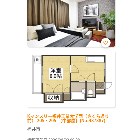
お気
に入
り登
録
Kマンスリー福井工業大学西（さくら通り
前） 205・205-【中部屋】(No.487887)
福井市
情報更新日 2026/08/02 09:39