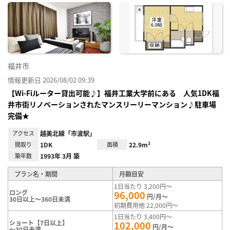
に入
り登
録
福井市
情報更新日 2026/08/02 09:39
【Wi-Fiルーター貸出可能♪】福井工業大学前にある 人気1DK福
井市街リノベーションされたマンスリーリーマンション♪駐車場
完備★
アクセス
越美北線「市波駅」
間取り
1DK
面積
22.9m²
築年数
1993年 3月 築
プラン名・期間
月額目安
1日当たり 3,200円～
ロング
96,000
円/月～
30日以上～360日未満
初期費用他 22,000円～
1日当たり 3,400円～
ショート【7日以上】
102,000
円/月～
～30日未満