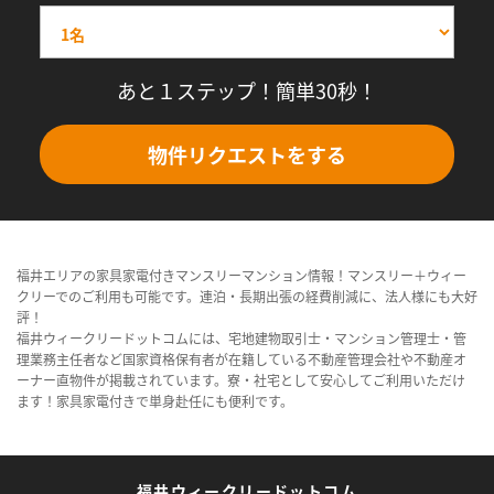
あと１ステップ！簡単30秒！
物件リクエストをする
福井エリアの家具家電付きマンスリーマンション情報！マンスリー＋ウィー
クリーでのご利用も可能です。連泊・長期出張の経費削減に、法人様にも大好
評！
福井ウィークリードットコムには、宅地建物取引士・マンション管理士・管
理業務主任者など国家資格保有者が在籍している不動産管理会社や不動産オ
ーナー直物件が掲載されています。寮・社宅として安心してご利用いただけ
ます！家具家電付きで単身赴任にも便利です。
福井ウィークリードットコム