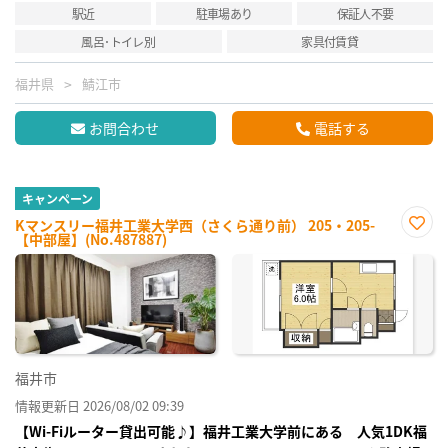
駅近
駐車場あり
保証人不要
風呂･トイレ別
家具付賃貸
福井県
鯖江市
お問合わせ
電話する
キャンペーン
Kマンスリー福井工業大学西（さくら通り前） 205・205-
【中部屋】(No.487887)
お気
に入
り登
録
福井市
情報更新日 2026/08/02 09:39
【Wi-Fiルーター貸出可能♪】福井工業大学前にある 人気1DK福