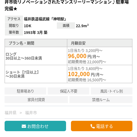
井市街リノベーションされたマンスリーリーマンション♪駐車場
完備★
アクセス
福井鉄道福武線「神明駅」
間取り
1DK
面積
22.9m²
築年数
1993年 3月 築
プラン名・期間
月額目安
1日当たり 3,200円～
ロング
96,000
円/月～
30日以上～360日未満
初期費用他 22,000円～
1日当たり 3,400円～
ショート【7日以上】
102,000
円/月～
～30日未満
初期費用他 16,500円～
駐車場あり
保証人不要
風呂･トイレ別
家具付賃貸
禁煙ルーム
福井県
福井市
お問合わせ
電話する