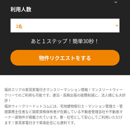
利用人数
あと１ステップ！簡単30秒！
物件リクエストをする
福井エリアの家具家電付きマンスリーマンション情報！マンスリー＋ウィー
クリーでのご利用も可能です。連泊・長期出張の経費削減に、法人様にも大好
評！
福井ウィークリードットコムには、宅地建物取引士・マンション管理士・管
理業務主任者など国家資格保有者が在籍している不動産管理会社や不動産オ
ーナー直物件が掲載されています。寮・社宅として安心してご利用いただけ
ます！家具家電付きで単身赴任にも便利です。