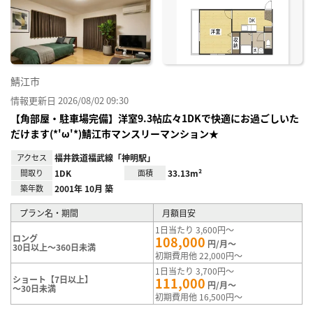
り登
録
鯖江市
情報更新日 2026/08/02 09:30
【角部屋・駐車場完備】洋室9.3帖広々1DKで快適にお過ごしいた
だけます(*'ω'*)鯖江市マンスリーマンション★
アクセス
福井鉄道福武線「神明駅」
間取り
1DK
面積
33.13m²
築年数
2001年 10月 築
プラン名・期間
月額目安
1日当たり 3,600円～
ロング
108,000
円/月～
30日以上～360日未満
初期費用他 22,000円～
1日当たり 3,700円～
ショート【7日以上】
111,000
円/月～
～30日未満
初期費用他 16,500円～