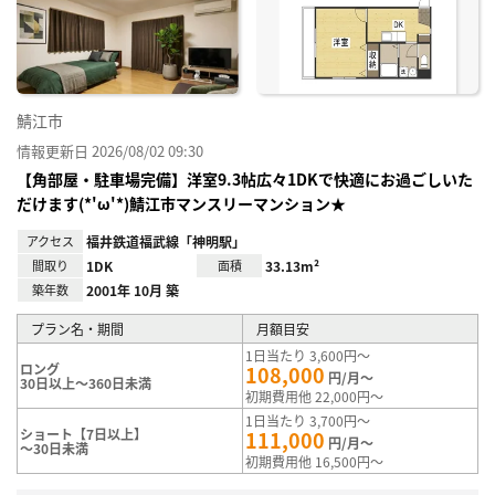
り登
録
鯖江市
情報更新日 2026/08/02 09:30
【角部屋・駐車場完備】洋室9.3帖広々1DKで快適にお過ごしいた
だけます(*'ω'*)鯖江市マンスリーマンション★
アクセス
福井鉄道福武線「神明駅」
間取り
1DK
面積
33.13m²
築年数
2001年 10月 築
プラン名・期間
月額目安
1日当たり 3,600円～
ロング
108,000
円/月～
30日以上～360日未満
初期費用他 22,000円～
1日当たり 3,700円～
ショート【7日以上】
111,000
円/月～
～30日未満
初期費用他 16,500円～