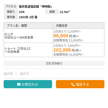
アクセス
福井鉄道福武線「神明駅」
間取り
1DK
面積
22.9m²
築年数
1993年 3月 築
プラン名・期間
月額目安
1日当たり 3,200円～
ロング
96,000
円/月～
30日以上～360日未満
初期費用他 22,000円～
1日当たり 3,400円～
ショート【7日以上】
102,000
円/月～
～30日未満
初期費用他 16,500円～
空気清浄機付
福井県
福井市
お問合わせ
電話する