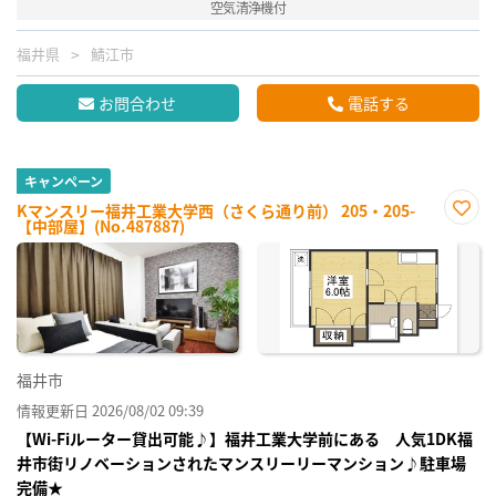
空気清浄機付
福井県
鯖江市
お問合わせ
電話する
キャンペーン
Kマンスリー福井工業大学西（さくら通り前） 205・205-
【中部屋】(No.487887)
お気
に入
り登
録
福井市
情報更新日 2026/08/02 09:39
【Wi-Fiルーター貸出可能♪】福井工業大学前にある 人気1DK福
井市街リノベーションされたマンスリーリーマンション♪駐車場
完備★