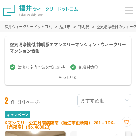
福井ウィークリードットコム
鯖江市
神明駅
空気清浄機付のウィー
空気清浄機付/神明駅のマンスリーマンション・ウィークリー
マンション情報
清潔な室内空気を常に維持
花粉対策◎
もっと見る
2
件（1/1ページ）
キャンペーン
Kマンスリー公立丹南病院南（鯖江市役所南） 201・1DK-
【角部屋】(No.488023)
お気
に入