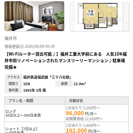
に入
り登
録
福井市
情報更新日 2026/08/09 09:39
【Wi-Fiルーター貸出可能♪】福井工業大学前にある 人気1DK福
井市街リノベーションされたマンスリーリーマンション♪駐車場
完備★
アクセス
福井鉄道福武線「三十八社駅」
間取り
1DK
面積
22.9m²
築年数
1993年 3月 築
プラン名・期間
月額目安
1日当たり 3,200円～
ロング
96,000
円/月～
30日以上～360日未満
初期費用他 22,000円～
1日当たり 3,400円～
ショート【7日以上】
102,000
円/月～
～30日未満