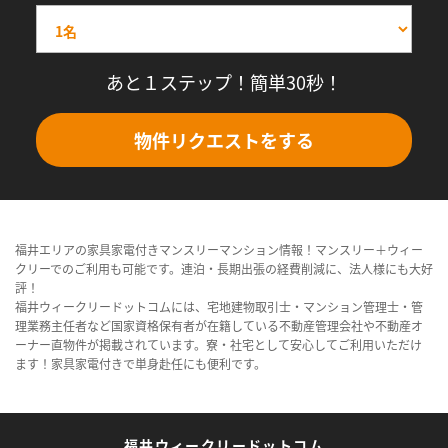
あと１ステップ！簡単30秒！
物件リクエストをする
福井エリアの家具家電付きマンスリーマンション情報！マンスリー＋ウィー
クリーでのご利用も可能です。連泊・長期出張の経費削減に、法人様にも大好
評！
福井ウィークリードットコムには、宅地建物取引士・マンション管理士・管
理業務主任者など国家資格保有者が在籍している不動産管理会社や不動産オ
ーナー直物件が掲載されています。寮・社宅として安心してご利用いただけ
ます！家具家電付きで単身赴任にも便利です。
福井ウィークリードットコム