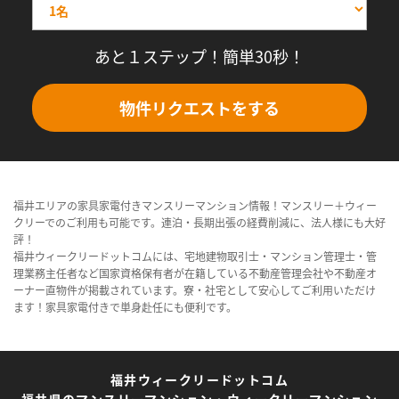
あと１ステップ！簡単30秒！
物件リクエストをする
福井エリアの家具家電付きマンスリーマンション情報！マンスリー＋ウィー
クリーでのご利用も可能です。連泊・長期出張の経費削減に、法人様にも大好
評！
福井ウィークリードットコムには、宅地建物取引士・マンション管理士・管
理業務主任者など国家資格保有者が在籍している不動産管理会社や不動産オ
ーナー直物件が掲載されています。寮・社宅として安心してご利用いただけ
ます！家具家電付きで単身赴任にも便利です。
福井ウィークリードットコム
福井県のマンスリーマンション・ウィークリーマンション