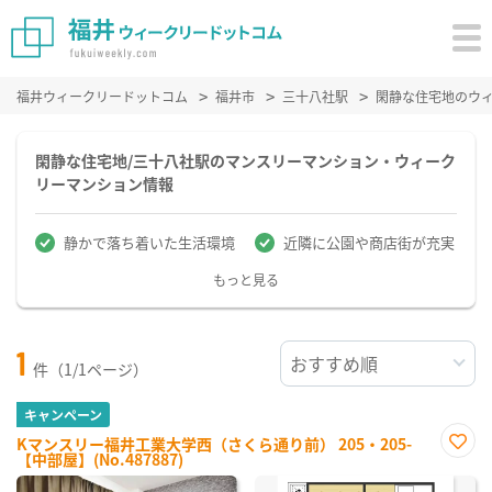
福井ウィークリードットコム
福井市
三十八社駅
閑静な住宅地のウ
閑静な住宅地/三十八社駅のマンスリーマンション・ウィーク
リーマンション情報
静かで落ち着いた生活環境
近隣に公園や商店街が充実
もっと見る
1
件（1/1ページ）
キャンペーン
Kマンスリー福井工業大学西（さくら通り前） 205・205-
【中部屋】(No.487887)
お気
に入