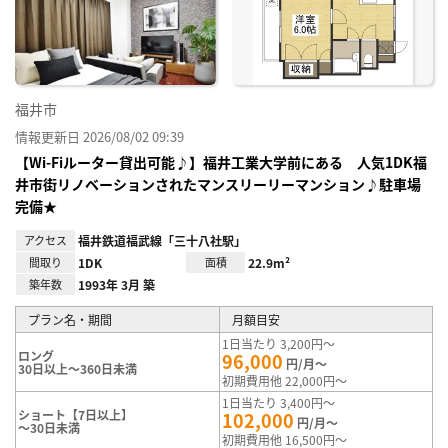
り登
録
福井市
情報更新日 2026/08/02 09:39
【Wi-Fiルーター貸出可能♪】福井工業大学前にある 人気1DK福
井市街リノベーションされたマンスリーリーマンション♪駐車場
完備★
アクセス
福井鉄道福武線「三十八社駅」
間取り
1DK
面積
22.9m²
築年数
1993年 3月 築
プラン名・期間
月額目安
1日当たり 3,200円～
ロング
96,000
円/月～
30日以上～360日未満
初期費用他 22,000円～
1日当たり 3,400円～
ショート【7日以上】
102,000
円/月～
～30日未満
初期費用他 16,500円～