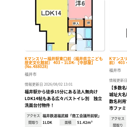
に入
り登
録
Kマンスリー福井駅東口前（福井県立こども
Kマンス
歴史文化館前） 403・1LDK-【中部屋】
前） 403
(No.488028)
福井市
福井市
情報更新日 20
情報更新日 2026/08/02 13:01
【多数名
福井駅から徒歩15分にある法人無向け
城址大名
LDK14帖もある広々バストイレ別 独立
数名利用
洗面台付物件！
市ファミ
福井鉄道福武線「商工会議所前駅」
アクセス
アクセス
1LDK
51.42m²
間取り
面積
間取り