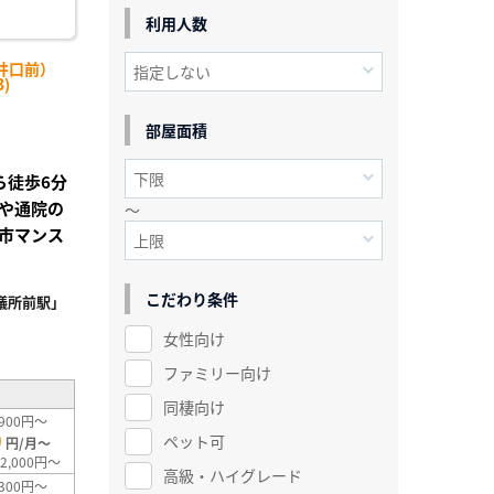
利用人数
井口前）
)
部屋面積
ら徒歩6分
や通院の
～
市マンス
こだわり条件
議所前駅」
²
女性向け
ファミリー向け
同棲向け
900円～
0
ペット可
円/月～
2,000円～
高級・ハイグレード
300円～