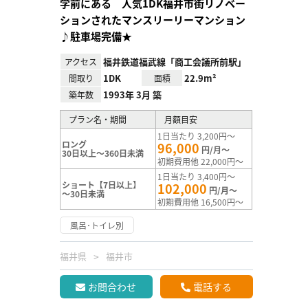
学前にある 人気1DK福井市街リノベー
ションされたマンスリーリーマンション
♪駐車場完備★
福井鉄道福武線「商工会議所前駅」
アクセス
1DK
22.9m²
間取り
面積
1993年 3月 築
築年数
プラン名・期間
月額目安
1日当たり 3,200円～
ロング
96,000
円/月～
30日以上～360日未満
初期費用他 22,000円～
1日当たり 3,400円～
ショート【7日以上】
102,000
円/月～
～30日未満
初期費用他 16,500円～
風呂･トイレ別
福井県
福井市
お問合わせ
電話する