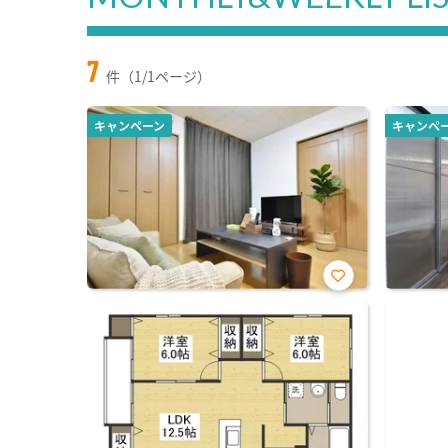
7
件（1/1ページ）
キャンペーン
キャンペ
お気
に入
り登
録