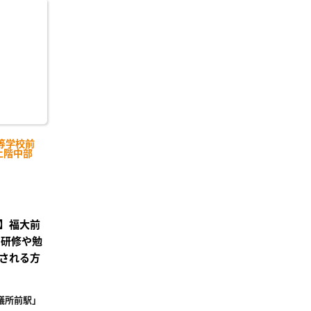
に入
り登
録
等学校前
上階中部
】福大前
の研修や勉
される方
議所前駅」