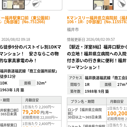
リー福井駅東口前（東公園前）
Kマンスリー福井県立病院前（福
K-【角部屋】(No.751266)
106・1R-【中部屋】(No.1155783
福井市
26/08/02 09:18
情報更新日 2026/08/02 09:57
ら徒歩9分のバストイレ別1DKマ
【駅近・洋室8帖】福井口駅か
マンション！ 安さならこの物
の立地！福井県立病院への入院
的な家具家電のみ！
付き添いの行き来に便利！福井
リーマンション！
福井鉄道福武線「商工会議所前駅」
徒歩12分
福井鉄道福武線「商工会
アクセス
1DK
32m²
面積
1R
27m
間取り
面積
1963年 1月 築
1988年 9月 築
築年数
・期間
月額目安
プラン名・期間
月額目安
1日当たり 2,200円～
1日当たり 2,
ロング【福井県立病院
福井駅東口前】
79,200
100,20
円/月～
前】
365日未満
30日以上～365日未満
初期費用他 22,000円～
初期費用他 2
1日当たり 2,400円～
【福井駅東口
1日当たり 3,
ショート【福井県立病院