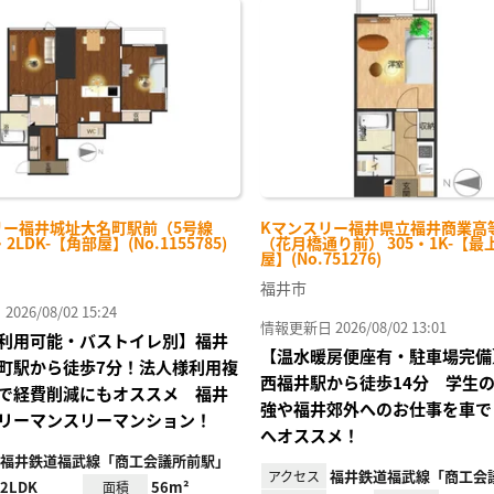
に入
り登
録
リー福井城址大名町駅前（5号線
Kマンスリー福井県立福井商業高
・2LDK-【角部屋】(No.1155785)
（花月橋通り前） 305・1K-【最
屋】(No.751276)
福井市
26/08/02 15:24
情報更新日 2026/08/02 13:01
利用可能・バストイレ別】福井
【温水暖房便座有・駐車場完備
町駅から徒歩7分！法人様利用複
西福井駅から徒歩14分 学生
で経費削減にもオススメ 福井
強や福井郊外へのお仕事を車で
リーマンスリーマンション！
へオススメ！
福井鉄道福武線「商工会議所前駅」
福井鉄道福武線「商工会
アクセス
2LDK
56m²
面積