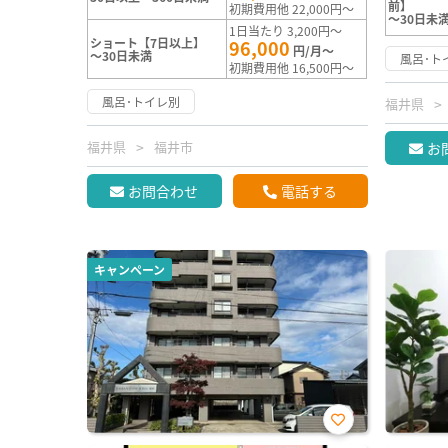
前】
初期費用他 22,000円～
～30日未
1日当たり 3,200円～
ショート【7日以上】
96,000
円/月～
～30日未満
風呂･ト
初期費用他 16,500円～
風呂･トイレ別
福井県
福井県
福井市
お
お問合わせ
電話する
キャンペーン
お気