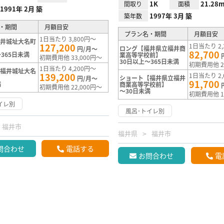
1K
21.28m
間取り
面積
1991年 2月 築
1997年 3月 築
築年数
・期間
月額目安
プラン名・期間
月額目安
1日当たり 3,800円～
福井城址大名町
127,200
1日当たり 2,
ロング【福井県立福井商
円/月～
82,700
365日未満
業高等学校前】
初期費用他 33,000円～
30日以上～365日未満
初期費用他 2
1日当たり 4,200円～
【福井城址大名
139,200
1日当たり 2,
ショート【福井県立福井
円/月～
91,700
満
商業高等学校前】
初期費用他 22,000円～
～30日未満
初期費用他 1
イレ別
風呂･トイレ別
福井市
福井県
福井市
問合わせ
電話する
お問合わせ
電