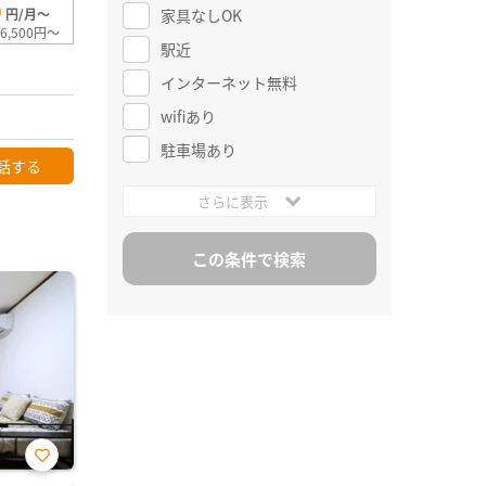
0
家具なしOK
円/月～
6,500円～
駅近
インターネット無料
wifiあり
駐車場あり
話する
さらに表示
お気