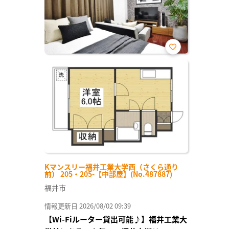
お気
に入
り登
録
Kマンスリー福井工業大学西（さくら通り
前） 205・205-【中部屋】(No.487887)
福井市
情報更新日 2026/08/02 09:39
【Wi-Fiルーター貸出可能♪】福井工業大