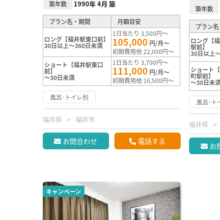
1990年 4月 築
築年数
築年数
プラン名・期間
月額目安
プラン名
1日当たり 3,500円～
ロング【福井駅東口前】
105,000
ロング【
円/月～
30日以上～360日未満
駅前】
初期費用他 22,000円～
30日以上～
1日当たり 3,700円～
ショート【福井駅東口
111,000
ショート
前】
円/月～
町駅前】
～30日未満
初期費用他 16,500円～
～30日未
風呂･トイレ別
風呂･ト
福井県
福井市
福井県
お問合わせ
電話する
お
キャンペーン