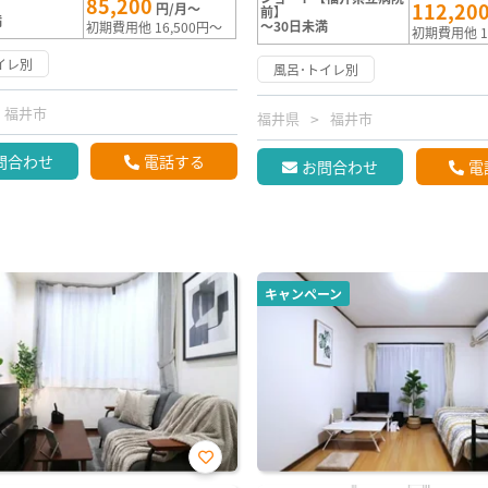
85,200
112,20
円/月～
前】
満
～30日未満
初期費用他 16,500円～
初期費用他 1
イレ別
風呂･トイレ別
福井市
福井県
福井市
問合わせ
電話する
お問合わせ
電
キャンペーン
お気