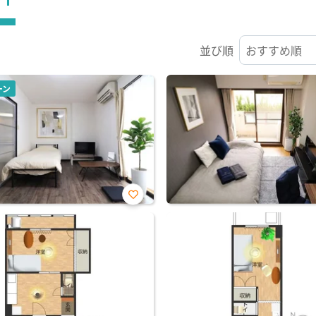
並び順
ーン
お気
に入
り登
録