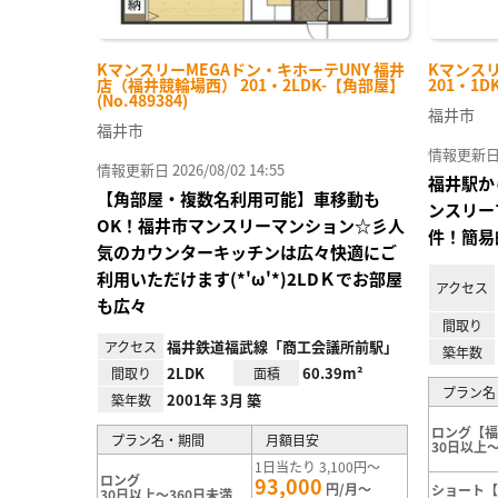
KマンスリーMEGAドン・キホーテUNY 福井
Kマンス
店（福井競輪場西） 201・2LDK-【角部屋】
201・1D
(No.489384)
福井市
福井市
情報更新日 20
情報更新日 2026/08/02 14:55
福井駅か
【角部屋・複数名利用可能】車移動も
ンスリー
OK！福井市マンスリーマンション☆彡人
件！簡易
気のカウンターキッチンは広々快適にご
利用いただけます(*'ω'*)2LDＫでお部屋
アクセス
も広々
間取り
福井鉄道福武線「商工会議所前駅」
アクセス
築年数
2LDK
60.39m²
間取り
面積
プラン名
2001年 3月 築
築年数
ロング【
プラン名・期間
月額目安
30日以上～
1日当たり 3,100円～
ロング
93,000
円/月～
ショート
30日以上～360日未満