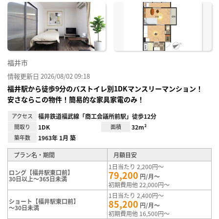
に入
り登
録
福井市
情報更新日 2026/08/02 09:18
福井駅から徒歩9分のバストイレ別1DKマンスリーマンション！
安さならこの物件！簡易的な家具家電のみ！
アクセス
福井鉄道福武線「商工会議所前駅」徒歩12分
間取り
1DK
面積
32m²
築年数
1963年 1月 築
プラン名・期間
月額目安
1日当たり 2,200円～
ロング【福井駅東口前】
79,200
円/月～
30日以上～365日未満
初期費用他 22,000円～
1日当たり 2,400円～
ショート【福井駅東口前】
85,200
円/月～
～30日未満
初期費用他 16,500円～