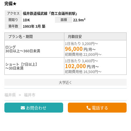
完備★
アクセス
福井鉄道福武線「商工会議所前駅」
間取り
1DK
面積
22.9m²
築年数
1993年 3月 築
プラン名・期間
月額目安
1日当たり 3,200円～
ロング
96,000
円/月～
30日以上～360日未満
初期費用他 22,000円～
1日当たり 3,400円～
ショート【7日以上】
102,000
円/月～
～30日未満
初期費用他 16,500円～
大学近く
福井県
福井市
お問合わせ
電話する