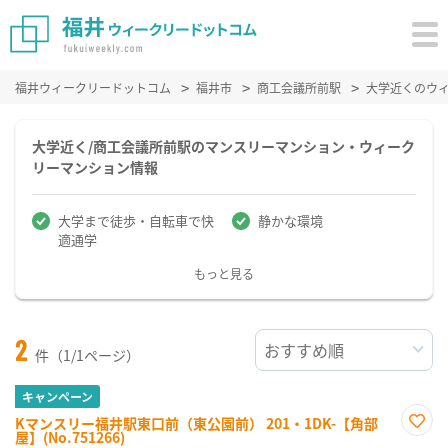
福井ウィークリードットコム
福井市
商工会議所前駅
大学近くのウ
大学近く/商工会議所前駅のマンスリーマンション・ウィーク
リーマンション情報
大学まで徒歩・自転車で快
静かな環境
適通学
もっと見る
2
件（1/1ページ）
キャンペーン
Kマンスリー福井駅東口前（東公園前） 201・1DK-【角部
屋】(No.751266)
お気