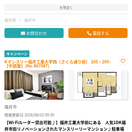
大学近く
福井県
福井市
お問合わせ
電話する
キャンペーン
Kマンスリー福井工業大学西（さくら通り前） 205・205-
【中部屋】(No.487887)
お気
に入
り登
録
福井市
情報更新日 2026/08/02 09:39
【Wi-Fiルーター貸出可能♪】福井工業大学前にある 人気1DK福
井市街リノベーションされたマンスリーリーマンション♪駐車場