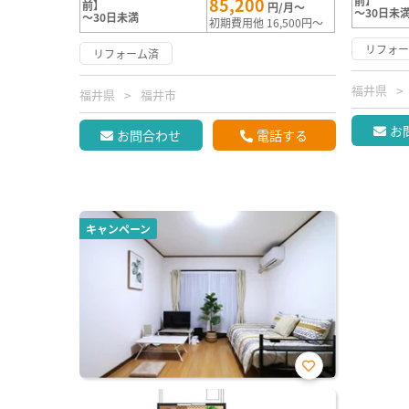
85,200
前】
前】
円/月～
～30日未
～30日未満
初期費用他 16,500円～
リフォ
リフォーム済
福井県
福井県
福井市
お
お問合わせ
電話する
キャンペーン
お気
に入