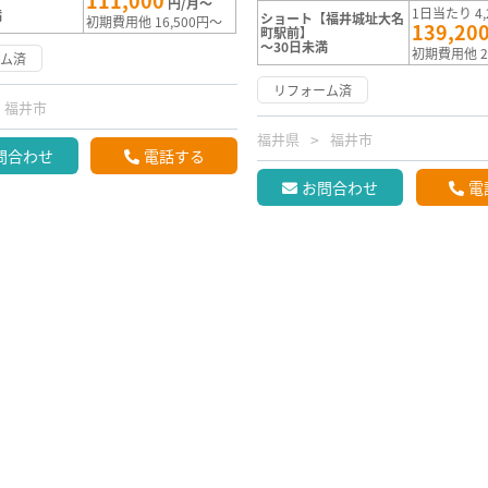
111,000
円/月～
1日当たり 4,
満
ショート【福井城址大名
初期費用他 16,500円～
139,20
町駅前】
～30日未満
初期費用他 2
ーム済
リフォーム済
福井市
福井県
福井市
問合わせ
電話する
お問合わせ
電