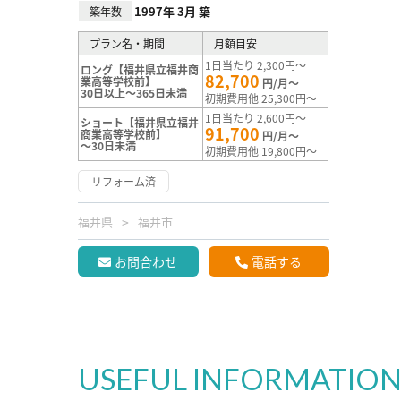
1997年 3月 築
築年数
プラン名・期間
月額目安
1日当たり 2,300円～
ロング【福井県立福井商
82,700
業高等学校前】
円/月～
30日以上～365日未満
初期費用他 25,300円～
1日当たり 2,600円～
ショート【福井県立福井
91,700
商業高等学校前】
円/月～
～30日未満
初期費用他 19,800円～
リフォーム済
福井県
福井市
お問合わせ
電話する
USEFUL INFORMATIO