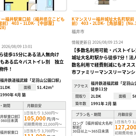
リー福井駅東口前（福井県立こども
Kマンスリー福井城址大名町駅前
前） 403・1LDK-【中部屋】
前） 403・2LDK-【角部屋】(No.1
28)
福井市
情報更新日 2026/08/09 15:24
26/08/09 13:01
【多数名利用可能・バストイレ
ら徒歩15分にある法人無向け
城址大名町駅から徒歩7分！法
4帖もある広々バストイレ別 独立
数名利用で経費削減にもオスス
物件！
市ファミリーマンスリーマンシ
福井鉄道福武線「足羽山公園口駅」
福井鉄道福武線「足羽山
アクセス
1LDK
51.42m²
面積
徒歩11分
1990年 4月 築
2LDK
5
間取り
面積
1991年 2月 築
築年数
・期間
月額目安
1日当たり 3,500円～
プラン名・期間
月額目安
福井駅東口前】
105,000
円/月～
360日未満
1日当たり 3,
ロング【福井城址大名町
初期費用他 22,000円～
127,20
駅前】
1日当たり 3,700円～
30日以上～365日未満
【福井駅東口
初期費用他 3