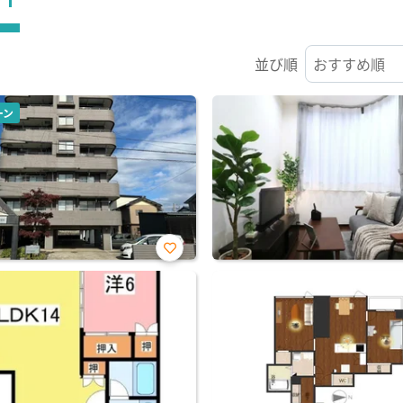
並び順
ーン
お気
に入
り登
録