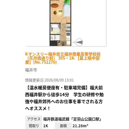
り登
録
Kマンスリー福井県立福井商業高等学校前
（花月橋通り前） 305・1K-【最上階中部
屋】(No.751276)
福井市
情報更新日 2026/08/09 13:01
【温水暖房便座有・駐車場完備】福大前
西福井駅から徒歩14分 学生の研修や勉
強や福井郊外へのお仕事を車でされる方
へオススメ！
福井鉄道福武線「足羽山公園口駅」
アクセス
1K
21.28m²
間取り
面積