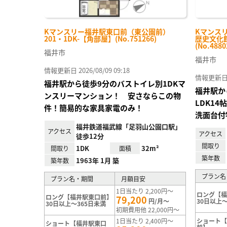
Kマンスリー福井駅東口前（東公園前）
Kマンス
201・1DK-【角部屋】(No.751266)
歴史文化館
(No.4880
福井市
福井市
情報更新日 2026/08/09 09:18
情報更新日 20
福井駅から徒歩9分のバストイレ別1DKマ
福井駅か
ンスリーマンション！ 安さならこの物
LDK1
件！簡易的な家具家電のみ！
洗面台付
福井鉄道福武線「足羽山公園口駅」
アクセス
アクセス
徒歩12分
間取り
1DK
32m²
間取り
面積
築年数
1963年 1月 築
築年数
プラン名
プラン名・期間
月額目安
1日当たり 2,200円～
ロング【
ロング【福井駅東口前】
79,200
円/月～
30日以上～
30日以上～365日未満
初期費用他 22,000円～
1日当たり 2,400円～
ショート
ショート【福井駅東口