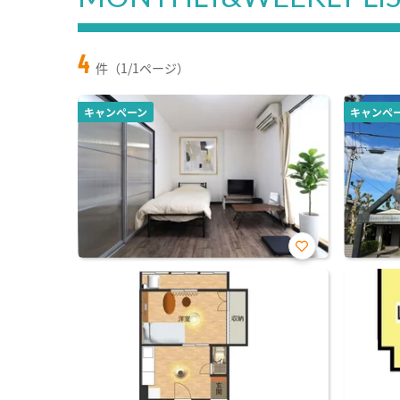
4
件（1/1ページ）
キャンペーン
キャンペ
お気
に入
り登
録