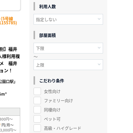
利用人数
（5号線
155785)
部屋面積
別】福井
人様利用複
～
メ 福井
ョン！
こだわり条件
公園口駅」
女性向け
6m²
ファミリー向け
同棲向け
ペット可
800円～
0
円/月～
高級・ハイグレード
3,000円～