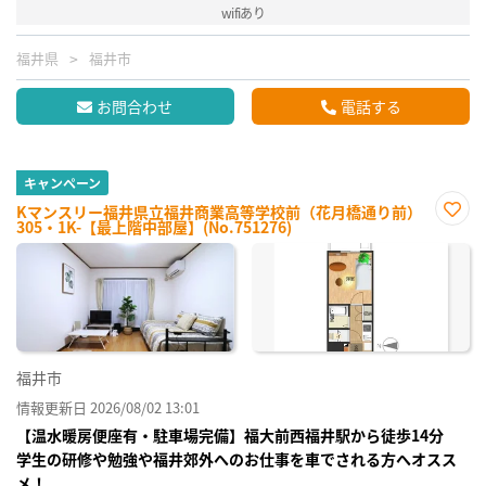
wifiあり
福井県
福井市
お問合わせ
電話する
キャンペーン
Kマンスリー福井県立福井商業高等学校前（花月橋通り前）
305・1K-【最上階中部屋】(No.751276)
お気
に入
り登
録
福井市
情報更新日 2026/08/02 13:01
【温水暖房便座有・駐車場完備】福大前西福井駅から徒歩14分
学生の研修や勉強や福井郊外へのお仕事を車でされる方へオスス
メ！