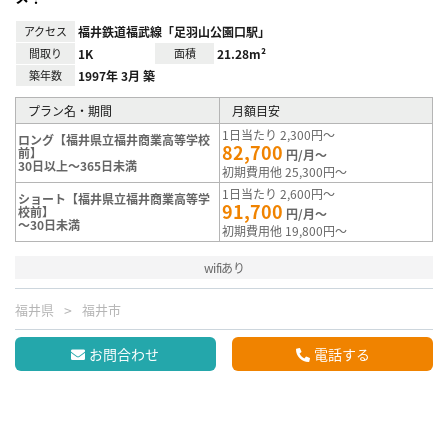
アクセス
福井鉄道福武線「足羽山公園口駅」
間取り
1K
面積
21.28m²
築年数
1997年 3月 築
プラン名・期間
月額目安
1日当たり 2,300円～
ロング【福井県立福井商業高等学校
82,700
前】
円/月～
30日以上～365日未満
初期費用他 25,300円～
1日当たり 2,600円～
ショート【福井県立福井商業高等学
91,700
校前】
円/月～
～30日未満
初期費用他 19,800円～
wifiあり
福井県
福井市
お問合わせ
電話する