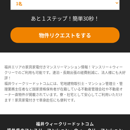
あと１ステップ！簡単30秒！
物件リクエストをする
福井エリアの家具家電付きマンスリーマンション情報！マンスリー＋ウィー
クリーでのご利用も可能です。連泊・長期出張の経費削減に、法人様にも大好
評！
福井ウィークリードットコムには、宅地建物取引士・マンション管理士・管
理業務主任者など国家資格保有者が在籍している不動産管理会社や不動産オ
ーナー直物件が掲載されています。寮・社宅として安心してご利用いただけ
ます！家具家電付きで単身赴任にも便利です。
福井ウィークリードットコム
福井県のマンスリーマンション・ウィークリーマンション