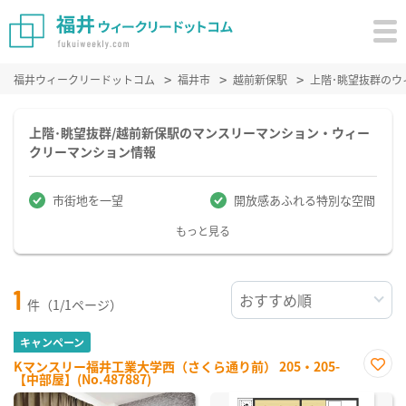
福井ウィークリードットコム
福井市
越前新保駅
上階･眺望抜群の
上階･眺望抜群/越前新保駅のマンスリーマンション・ウィー
クリーマンション情報
市街地を一望
開放感あふれる特別な空間
もっと見る
1
件（1/1ページ）
キャンペーン
Kマンスリー福井工業大学西（さくら通り前） 205・205-
【中部屋】(No.487887)
お気
に入