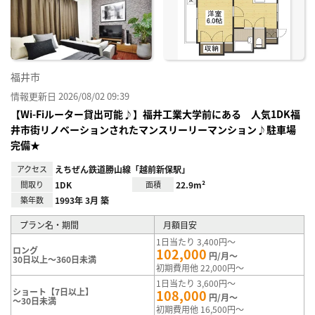
り登
録
福井市
情報更新日 2026/08/02 09:39
【Wi-Fiルーター貸出可能♪】福井工業大学前にある 人気1DK福
井市街リノベーションされたマンスリーリーマンション♪駐車場
完備★
アクセス
えちぜん鉄道勝山線「越前新保駅」
間取り
1DK
面積
22.9m²
築年数
1993年 3月 築
プラン名・期間
月額目安
1日当たり 3,400円～
ロング
102,000
円/月～
30日以上～360日未満
初期費用他 22,000円～
1日当たり 3,600円～
ショート【7日以上】
108,000
円/月～
～30日未満
初期費用他 16,500円～