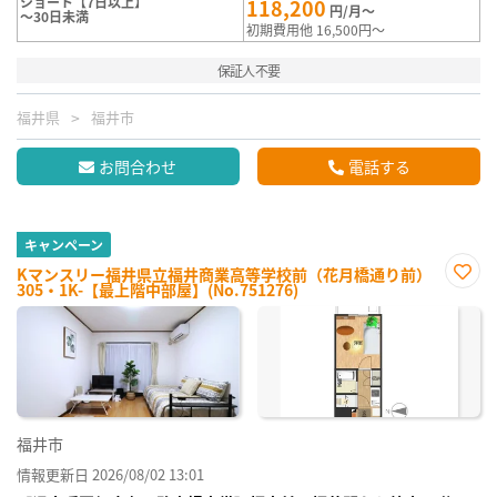
ショート【7日以上】
118,200
円/月～
～30日未満
初期費用他 16,500円～
保証人不要
福井県
福井市
お問合わせ
電話する
キャンペーン
Kマンスリー福井県立福井商業高等学校前（花月橋通り前）
305・1K-【最上階中部屋】(No.751276)
お気
に入
り登
録
福井市
情報更新日 2026/08/02 13:01