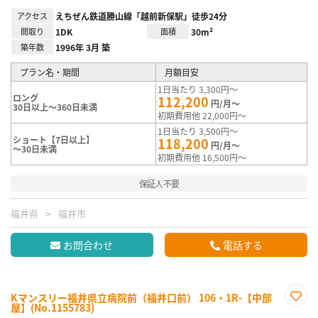
アクセス
えちぜん鉄道勝山線「越前新保駅」徒歩24分
間取り
1DK
面積
30m²
築年数
1996年 3月 築
プラン名・期間
月額目安
1日当たり 3,300円～
ロング
112,200
円/月～
30日以上～360日未満
初期費用他 22,000円～
1日当たり 3,500円～
ショート【7日以上】
118,200
円/月～
～30日未満
初期費用他 16,500円～
保証人不要
福井県
福井市
お問合わせ
電話する
Kマンスリー福井県立病院前（福井口前） 106・1R-【中部
屋】(No.1155783)
お気