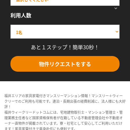
利用人数
あと１ステップ！簡単30秒！
物件リクエストをする
福井エリアの家具家電付きマンスリーマンション情報！マンスリー＋ウィー
クリーでのご利用も可能です。連泊・長期出張の経費削減に、法人様にも大好
評！
福井ウィークリードットコムには、宅地建物取引士・マンション管理士・管
理業務主任者など国家資格保有者が在籍している不動産管理会社や不動産オ
ーナー直物件が掲載されています。寮・社宅として安心してご利用いただけ
ます！家具家電付きで単身赴任にも便利です。