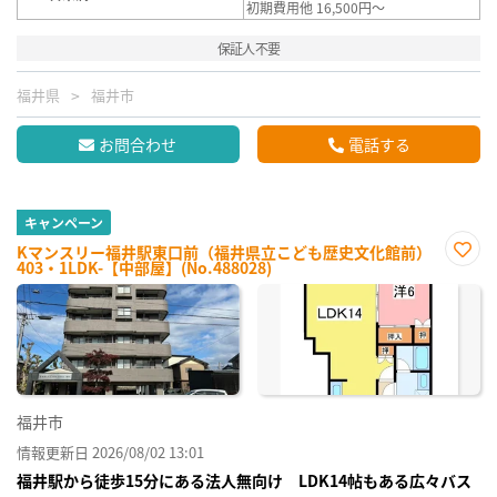
初期費用他 16,500円～
保証人不要
福井県
福井市
お問合わせ
電話する
キャンペーン
Kマンスリー福井駅東口前（福井県立こども歴史文化館前）
403・1LDK-【中部屋】(No.488028)
お気
に入
り登
録
福井市
情報更新日 2026/08/02 13:01
福井駅から徒歩15分にある法人無向け LDK14帖もある広々バス