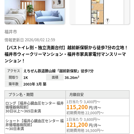
り登
録
福井市
情報更新日 2026/08/02 12:59
【バストイレ別・独立洗面台付】越前新保駅から徒歩7分の立地！
福井市ウィークリーマンション・福井市家具家電付マンスリーマ
ンション！
アクセス
えちぜん鉄道勝山線「越前新保駅」徒歩7分
間取り
1K
面積
36.26m²
築年数
2003年 3月 築
プラン名・期間
月額目安
1日当たり 3,400円～
ロング【福井心臓血圧センター 福井
115,200
循環器病院前】
円/月～
30日以上～365日未満
初期費用他 22,000円～
1日当たり 3,600円～
ショート【福井心臓血圧センター 福
121,200
井循環器病院前】
円/月～
～30日未満
初期費用他 16,500円～