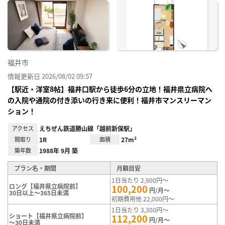
に入
り登
録
福井市
情報更新日 2026/08/02 09:57
【駅近・洋室8帖】福井口駅から徒歩6分の立地！福井県立病院へ
の入院や通院の付き添いの行き来に便利！福井市マンスリーマン
ション！
アクセス
えちぜん鉄道勝山線「越前新保駅」
間取り
1R
面積
27m²
築年数
1988年 9月 築
プラン名・期間
月額目安
1日当たり 2,900円～
ロング【福井県立病院前】
100,200
円/月～
30日以上～365日未満
初期費用他 22,000円～
1日当たり 3,300円～
ショート【福井県立病院前】
112,200
円/月～
～30日未満