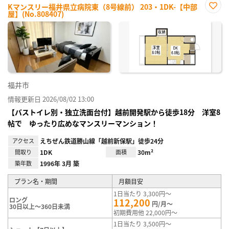
Kマンスリー福井県立病院東（8号線前） 203・1DK-【中部
屋】(No.808407)
お気
に入
り登
録
福井市
情報更新日 2026/08/02 13:00
【バストイレ別・独立洗面台付】越前開発駅から徒歩18分 洋室8
帖で ゆったり広めなマンスリーマンション！
アクセス
えちぜん鉄道勝山線「越前新保駅」徒歩24分
間取り
1DK
面積
30m²
築年数
1996年 3月 築
プラン名・期間
月額目安
1日当たり 3,300円～
ロング
112,200
円/月～
30日以上～360日未満
初期費用他 22,000円～
1日当たり 3,500円～