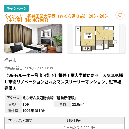
キャンペーン
Kマンスリー福井工業大学西（さくら通り前） 205・205-
【中部屋】(No.487887)
お気
に入
り登
録
福井市
情報更新日 2026/08/02 09:39
【Wi-Fiルーター貸出可能♪】福井工業大学前にある 人気1DK福
井市街リノベーションされたマンスリーリーマンション♪駐車場
完備★
アクセス
えちぜん鉄道勝山線「越前新保駅」
間取り
1DK
面積
22.9m²
築年数
1993年 3月 築
プラン名・期間
月額目安
1日当たり 3,200円～