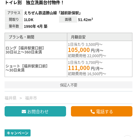
トイレ別 独立洗面台付物件！
アクセス
えちぜん鉄道勝山線「越前新保駅」
間取り
1LDK
面積
51.42m²
築年数
1990年 4月 築
プラン名・期間
月額目安
1日当たり 3,500円～
ロング【福井駅東口前】
105,000
円/月～
30日以上～360日未満
初期費用他 22,000円～
1日当たり 3,700円～
ショート【福井駅東口前】
111,000
円/月～
～30日未満
初期費用他 16,500円～
保証人不要
福井県
福井市
お問合わせ
電話する
キャンペーン