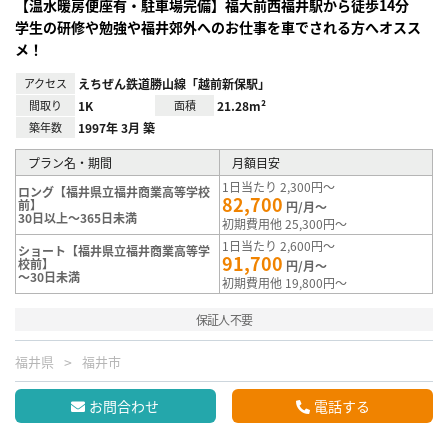
【温水暖房便座有・駐車場完備】福大前西福井駅から徒歩14分
学生の研修や勉強や福井郊外へのお仕事を車でされる方へオスス
メ！
アクセス
えちぜん鉄道勝山線「越前新保駅」
間取り
1K
面積
21.28m²
築年数
1997年 3月 築
プラン名・期間
月額目安
1日当たり 2,300円～
ロング【福井県立福井商業高等学校
82,700
前】
円/月～
30日以上～365日未満
初期費用他 25,300円～
1日当たり 2,600円～
ショート【福井県立福井商業高等学
91,700
校前】
円/月～
～30日未満
初期費用他 19,800円～
保証人不要
福井県
福井市
お問合わせ
電話する