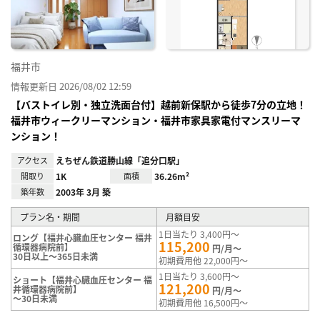
録
福井市
情報更新日 2026/08/02 12:59
【バストイレ別・独立洗面台付】越前新保駅から徒歩7分の立地！
福井市ウィークリーマンション・福井市家具家電付マンスリーマ
ンション！
アクセス
えちぜん鉄道勝山線「追分口駅」
間取り
1K
面積
36.26m²
築年数
2003年 3月 築
プラン名・期間
月額目安
1日当たり 3,400円～
ロング【福井心臓血圧センター 福井
115,200
循環器病院前】
円/月～
30日以上～365日未満
初期費用他 22,000円～
1日当たり 3,600円～
ショート【福井心臓血圧センター 福
121,200
井循環器病院前】
円/月～
～30日未満
初期費用他 16,500円～