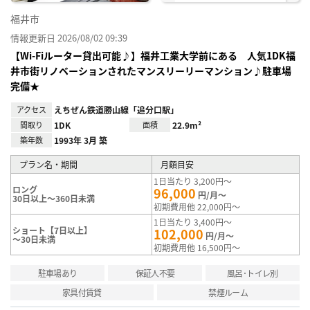
福井市
情報更新日 2026/08/02 09:39
【Wi-Fiルーター貸出可能♪】福井工業大学前にある 人気1DK福
井市街リノベーションされたマンスリーリーマンション♪駐車場
完備★
アクセス
えちぜん鉄道勝山線「追分口駅」
間取り
1DK
面積
22.9m²
築年数
1993年 3月 築
プラン名・期間
月額目安
1日当たり 3,200円～
ロング
96,000
円/月～
30日以上～360日未満
初期費用他 22,000円～
1日当たり 3,400円～
ショート【7日以上】
102,000
円/月～
～30日未満
初期費用他 16,500円～
駐車場あり
保証人不要
風呂･トイレ別
家具付賃貸
禁煙ルーム