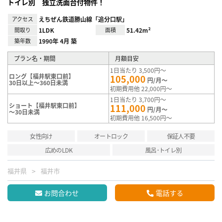
トイレ別 独立洗面台付物件！
アクセス
えちぜん鉄道勝山線「追分口駅」
間取り
1LDK
面積
51.42m²
築年数
1990年 4月 築
プラン名・期間
月額目安
1日当たり 3,500円～
ロング【福井駅東口前】
105,000
円/月～
30日以上～360日未満
初期費用他 22,000円～
1日当たり 3,700円～
ショート【福井駅東口前】
111,000
円/月～
～30日未満
初期費用他 16,500円～
女性向け
オートロック
保証人不要
広めのLDK
風呂･トイレ別
福井県
福井市
お問合わせ
電話する