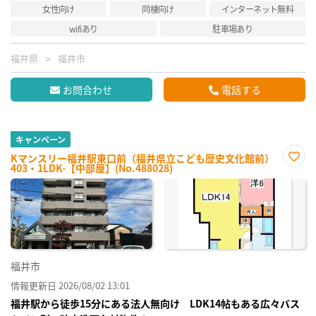
女性向け
同棲向け
インターネット無料
wifiあり
駐車場あり
福井県
福井市
お問合わせ
電話する
キャンペーン
Kマンスリー福井駅東口前（福井県立こども歴史文化館前）
403・1LDK-【中部屋】(No.488028)
お気
に入
り登
録
福井市
情報更新日 2026/08/02 13:01
福井駅から徒歩15分にある法人無向け LDK14帖もある広々バス