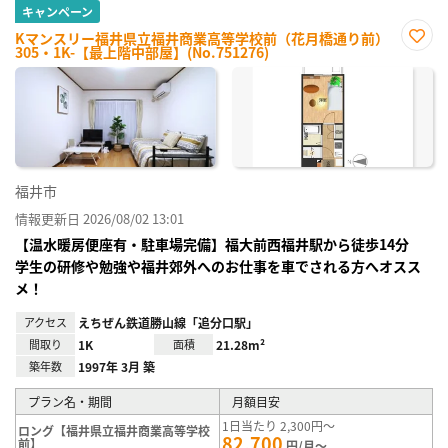
キャンペーン
Kマンスリー福井県立福井商業高等学校前（花月橋通り前）
305・1K-【最上階中部屋】(No.751276)
お気
に入
り登
録
福井市
情報更新日 2026/08/02 13:01
【温水暖房便座有・駐車場完備】福大前西福井駅から徒歩14分
学生の研修や勉強や福井郊外へのお仕事を車でされる方へオスス
メ！
アクセス
えちぜん鉄道勝山線「追分口駅」
間取り
1K
面積
21.28m²
築年数
1997年 3月 築
プラン名・期間
月額目安
1日当たり 2,300円～
ロング【福井県立福井商業高等学校
82,700
前】
円/月～