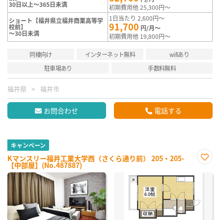
30日以上～365日未満
初期費用他 25,300円～
1日当たり 2,600円～
ショート【福井県立福井商業高等学
91,700
校前】
円/月～
～30日未満
初期費用他 19,800円～
同棲向け
インターネット無料
wifiあり
駐車場あり
手数料無料
福井県
福井市
お問合わせ
電話する
キャンペーン
Kマンスリー福井工業大学西（さくら通り前） 205・205-
【中部屋】(No.487887)
お気
に入
り登
録