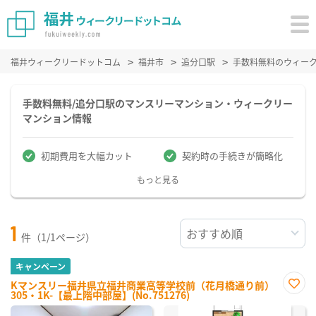
福井ウィークリードットコム
福井市
追分口駅
手数料無料のウィー
手数料無料/追分口駅のマンスリーマンション・ウィークリー
マンション情報
初期費用を大幅カット
契約時の手続きが簡略化
もっと見る
1
件（1/1ページ）
キャンペーン
Kマンスリー福井県立福井商業高等学校前（花月橋通り前）
305・1K-【最上階中部屋】(No.751276)
お気
に入