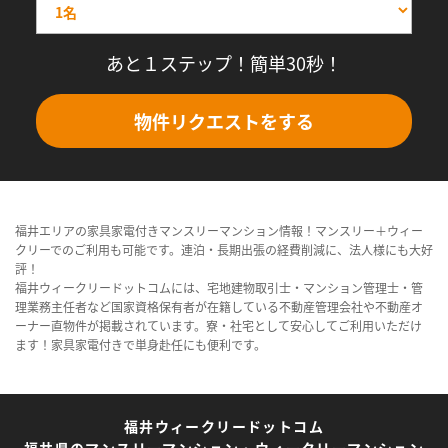
あと１ステップ！簡単30秒！
物件リクエストをする
福井エリアの家具家電付きマンスリーマンション情報！マンスリー＋ウィー
クリーでのご利用も可能です。連泊・長期出張の経費削減に、法人様にも大好
評！
福井ウィークリードットコムには、宅地建物取引士・マンション管理士・管
理業務主任者など国家資格保有者が在籍している不動産管理会社や不動産オ
ーナー直物件が掲載されています。寮・社宅として安心してご利用いただけ
ます！家具家電付きで単身赴任にも便利です。
福井ウィークリードットコム
福井県のマンスリーマンション・ウィークリーマンション